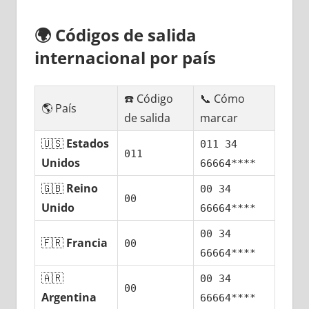
🌍
Códigos dе salida
internacional pοr país
☎️ Código
📞 Cómo
🌎 País
dе salida
marcar
🇺🇸
Estados
011 34
011
Unidos
66664****
🇬🇧
Reino
00 34
00
Unido
66664****
00 34
🇫🇷
Francia
00
66664****
🇦🇷
00 34
00
Argentina
66664****