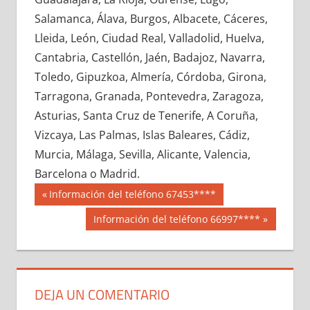
666640033
»
666640034
»
666640035
»
Salamanca, Álava, Burgos, Albacete, Cáceres,
666640036
»
666640037
»
666640038
»
Lleida, León, Ciudad Real, Valladolid, Huelva,
666640039
»
666640040
»
666640041
»
Cantabria, Castellón, Jaén, Badajoz, Navarra,
666640042
»
666640043
»
666640044
»
Toledo, Gipuzkoa, Almería, Córdoba, Girona,
666640045
»
666640046
»
666640047
»
Tarragona, Granada, Pontevedra, Zaragoza,
666640048
»
666640049
»
666640050
»
Asturias, Santa Cruz de Tenerife, A Coruña,
666640051
»
666640052
»
666640053
»
Vizcaya, Las Palmas, Islas Baleares, Cádiz,
666640054
»
666640055
»
666640056
»
Murcia, Málaga, Sevilla, Alicante, Valencia,
666640057
»
666640058
»
666640059
»
Barcelona o Madrid.
666640060
»
666640061
»
666640062
»
Navegación
66664
Entrada
Información del teléfono 67453****
666640063
»
666640064
»
666640065
»
anterior:
de
Siguiente
Información del teléfono 66997****
666640066
»
666640067
»
666640068
»
entrada:
entradas
666640069
»
666640070
»
666640071
»
666640072
»
666640073
»
666640074
»
666640075
»
666640076
»
666640077
»
DEJA UN COMENTARIO
666640078
»
666640079
»
666640080
»