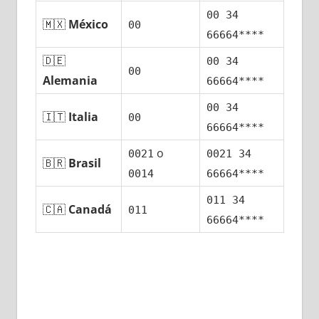
00 34
🇲🇽
México
00
66664****
🇩🇪
00 34
00
Alemania
66664****
00 34
🇮🇹
Italia
00
66664****
ο
0021
0021 34
🇧🇷
Brasil
0014
66664****
011 34
🇨🇦
Canadá
011
66664****