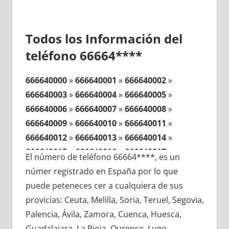
Todos los Información del
teléfono 66664****
666640000
»
666640001
»
666640002
»
666640003
»
666640004
»
666640005
»
666640006
»
666640007
»
666640008
»
666640009
»
666640010
»
666640011
»
666640012
»
666640013
»
666640014
»
666640015
»
666640016
»
666640017
»
El número de teléfono 66664****, es un
666640018
»
666640019
»
666640020
»
númer registrado en España por lo que
666640021
»
666640022
»
666640023
»
puede peteneces cer a cualquiera de sus
666640024
»
666640025
»
666640026
»
provicias: Ceuta, Melilla, Soria, Teruel, Segovia,
666640027
»
666640028
»
666640029
»
Palencia, Ávila, Zamora, Cuenca, Huesca,
666640030
»
666640031
»
666640032
»
Guadalajara, La Rioja, Ourense, Lugo,