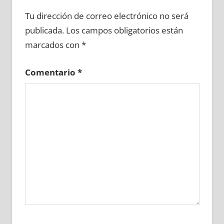
666640081
»
666640082
»
666640083
»
Tu dirección de correo electrónico no será
666640084
»
666640085
»
666640086
»
publicada.
Los campos obligatorios están
666640087
»
666640088
»
666640089
»
marcados con
*
666640090
»
666640091
»
666640092
»
666640093
»
666640094
»
666640095
»
Comentario
*
666640096
»
666640097
»
666640098
»
666640099
»
666640100
»
666640101
»
666640102
»
666640103
»
666640104
»
666640105
»
666640106
»
666640107
»
666640108
»
666640109
»
666640110
»
666640111
»
666640112
»
666640113
»
666640114
»
666640115
»
666640116
»
666640117
»
666640118
»
666640119
»
666640120
»
666640121
»
666640122
»
666640123
»
666640124
»
666640125
»
666640126
»
666640127
»
666640128
»