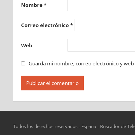
666880225
»
666880226
»
666880227
»
666880
Nombre
*
»
666880233
»
666880234
»
666880235
»
6668
666880240
»
666880241
»
666880242
»
666880
Correo electrónico
*
»
666880248
»
666880249
»
666880250
»
6668
666880255
»
666880256
»
666880257
»
666880
Web
»
666880263
»
666880264
»
666880265
»
6668
666880270
»
666880271
»
666880272
»
666880
Guarda mi nombre, correo electrónico y web
»
666880278
»
666880279
»
666880280
»
6668
666880285
»
666880286
»
666880287
»
666880
»
666880293
»
666880294
»
666880295
»
6668
666880300
»
666880301
»
666880302
»
666880
»
666880308
»
666880309
»
666880310
»
6668
666880315
»
666880316
»
666880317
»
666880
»
666880323
»
666880324
»
666880325
»
6668
Todos los derechos reservados - España - Buscador de Tel
666880330
»
666880331
»
666880332
»
666880