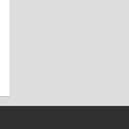
2
7
2
7
2
7
2
7