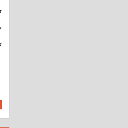
7
2
7
2
7
2
7
2