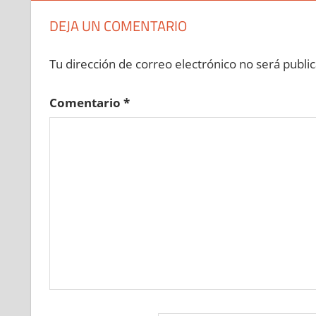
»
666880113
»
666880114
»
666880115
»
6668
DEJA UN COMENTARIO
666880120
»
666880121
»
666880122
»
666880
»
666880128
»
666880129
»
666880130
»
6668
Tu dirección de correo electrónico no será public
666880135
»
666880136
»
666880137
»
666880
»
666880143
»
666880144
»
666880145
»
6668
Comentario
*
666880150
»
666880151
»
666880152
»
666880
»
666880158
»
666880159
»
666880160
»
6668
666880165
»
666880166
»
666880167
»
666880
»
666880173
»
666880174
»
666880175
»
6668
666880180
»
666880181
»
666880182
»
666880
»
666880188
»
666880189
»
666880190
»
6668
666880195
»
666880196
»
666880197
»
666880
»
666880203
»
666880204
»
666880205
»
6668
666880210
»
666880211
»
666880212
»
666880
»
666880218
»
666880219
»
666880220
»
6668