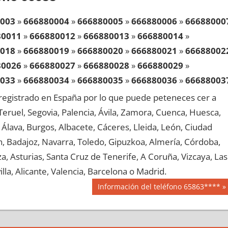
003
»
666880004
»
666880005
»
666880006
»
66688000
80011
»
666880012
»
666880013
»
666880014
»
018
»
666880019
»
666880020
»
666880021
»
66688002
80026
»
666880027
»
666880028
»
666880029
»
033
»
666880034
»
666880035
»
666880036
»
66688003
80041
»
666880042
»
666880043
»
666880044
»
egistrado en España por lo que puede peteneces cer a
048
»
666880049
»
666880050
»
666880051
»
66688005
, Teruel, Segovia, Palencia, Ávila, Zamora, Cuenca, Huesca,
80056
»
666880057
»
666880058
»
666880059
»
Álava, Burgos, Albacete, Cáceres, Lleida, León, Ciudad
063
»
666880064
»
666880065
»
666880066
»
66688006
aén, Badajoz, Navarra, Toledo, Gipuzkoa, Almería, Córdoba,
80071
»
666880072
»
666880073
»
666880074
»
, Asturias, Santa Cruz de Tenerife, A Coruña, Vizcaya, Las
078
»
666880079
»
666880080
»
666880081
»
66688008
lla, Alicante, Valencia, Barcelona o Madrid.
80086
»
666880087
»
666880088
»
666880089
»
Siguiente
Información del teléfono 65863****
093
»
666880094
»
666880095
»
666880096
»
66688009
entrada:
80101
»
666880102
»
666880103
»
666880104
»
108
»
666880109
»
666880110
»
666880111
»
66688011