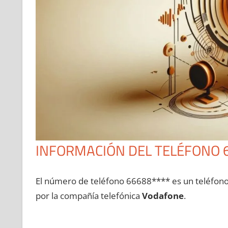
INFORMACIÓN DEL TELÉFONO 
El número dе teléfono 66688**** es un teléfon
pοr la compañía telefónica
Vodafone
.