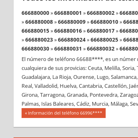
666880000
»
666880001
»
666880002
»
666880
»
666880008
»
666880009
»
666880010
»
6668
666880015
»
666880016
»
666880017
»
666880
»
666880023
»
666880024
»
666880025
»
6668
666880030
»
666880031
»
666880032
»
666880
»
666880038
»
666880039
»
666880040
»
6668
El número de teléfono 66688****, es un númer r
666880045
»
666880046
»
666880047
»
666880
cualquiera de sus provicias: Ceuta, Melilla, Soria
»
666880053
»
666880054
»
666880055
»
6668
Guadalajara, La Rioja, Ourense, Lugo, Salamanca, 
666880060
»
666880061
»
666880062
»
666880
Real, Valladolid, Huelva, Cantabria, Castellón, J
»
666880068
»
666880069
»
666880070
»
6668
Girona, Tarragona, Granada, Pontevedra, Zaragoza
666880075
»
666880076
»
666880077
»
666880
Palmas, Islas Baleares, Cádiz, Murcia, Málaga, Sevi
»
666880083
»
666880084
»
666880085
»
6668
Navegación
66688
Entrada
Información del teléfono 66996****
666880090
»
666880091
»
666880092
»
666880
anterior:
de
»
666880098
»
666880099
»
666880100
»
6668
entradas
666880105
»
666880106
»
666880107
»
666880