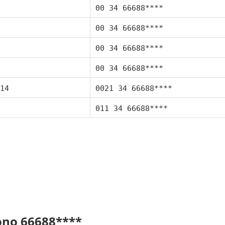
00 34 66688****
00 34 66688****
00 34 66688****
00 34 66688****
14
0021 34 66688****
011 34 66688****
fono 66688****