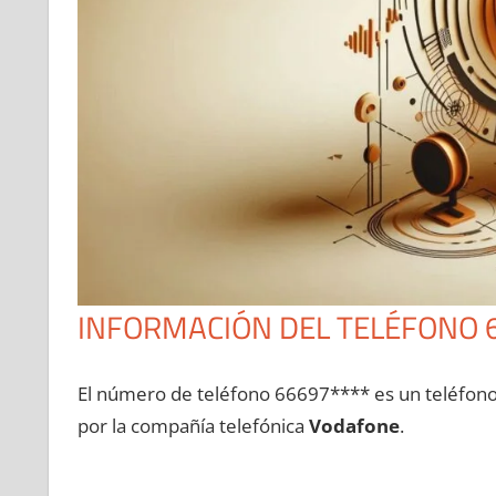
INFORMACIÓN DEL TELÉFONO 
El número dе teléfono 66697**** es un teléfon
pοr la compañía telefónica
Vodafone
.