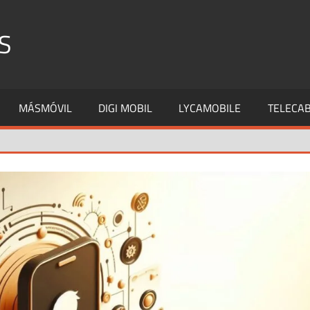
S
MÁSMÓVIL
DIGI MOBIL
LYCAMOBILE
TELECAB