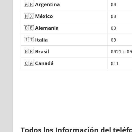
🇦🇷
Argentina
00
🇲🇽
México
00
🇩🇪
Alemania
00
🇮🇹
Italia
00
🇧🇷
Brasil
ο
0021
00
🇨🇦
Canadá
011
Todos los Información del telé