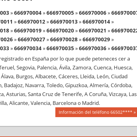
003
»
666970004
»
666970005
»
666970006
»
66697000
70011
»
666970012
»
666970013
»
666970014
»
018
»
666970019
»
666970020
»
666970021
»
66697002
70026
»
666970027
»
666970028
»
666970029
»
033
»
666970034
»
666970035
»
666970036
»
66697003
70041
»
666970042
»
666970043
»
666970044
»
egistrado en España por lo que puede peteneces cer a
048
»
666970049
»
666970050
»
666970051
»
66697005
, Teruel, Segovia, Palencia, Ávila, Zamora, Cuenca, Huesca,
70056
»
666970057
»
666970058
»
666970059
»
Álava, Burgos, Albacete, Cáceres, Lleida, León, Ciudad
063
»
666970064
»
666970065
»
666970066
»
66697006
aén, Badajoz, Navarra, Toledo, Gipuzkoa, Almería, Córdoba,
70071
»
666970072
»
666970073
»
666970074
»
, Asturias, Santa Cruz de Tenerife, A Coruña, Vizcaya, Las
078
»
666970079
»
666970080
»
666970081
»
66697008
lla, Alicante, Valencia, Barcelona o Madrid.
70086
»
666970087
»
666970088
»
666970089
»
Siguiente
Información del teléfono 66502****
093
»
666970094
»
666970095
»
666970096
»
66697009
entrada:
70101
»
666970102
»
666970103
»
666970104
»
108
»
666970109
»
666970110
»
666970111
»
66697011