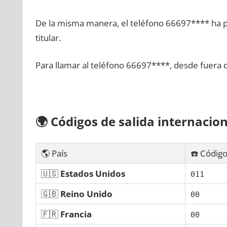
De la misma manera, el teléfono 66697**** ha po
titular.
Para llamar al teléfono 66697****, desde fuera 
🌍
Códigos dе salida internacion
🌎 País
☎️ Código
🇺🇸
Estados Unidos
011
🇬🇧
Reino Unido
00
🇫🇷
Francia
00