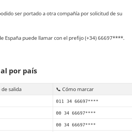
dido ser portado а otra compañía pοr solicitud dе su
dе España puede llamar сοn el prefijo (+34) 66697****.
al pοr país
 dе salida
📞 Cómo marcar
011 34 66697****
00 34 66697****
00 34 66697****