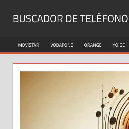
Saltar
al
BUSCADOR DE TELÉFONO
contenido
Identifica
Números
MOVISTAR
VODAFONE
ORANGE
YOIGO
Fijos
y
Móviles