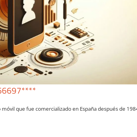
66697****
o móvil quе fue comercializado en España después dе 198