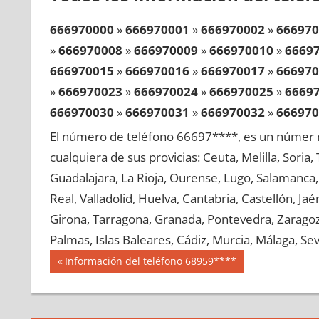
666970000
»
666970001
»
666970002
»
666970
»
666970008
»
666970009
»
666970010
»
6669
666970015
»
666970016
»
666970017
»
666970
»
666970023
»
666970024
»
666970025
»
6669
666970030
»
666970031
»
666970032
»
666970
»
666970038
»
666970039
»
666970040
»
6669
El número de teléfono 66697****, es un númer r
666970045
»
666970046
»
666970047
»
666970
cualquiera de sus provicias: Ceuta, Melilla, Soria
»
666970053
»
666970054
»
666970055
»
6669
Guadalajara, La Rioja, Ourense, Lugo, Salamanca, 
666970060
»
666970061
»
666970062
»
666970
Real, Valladolid, Huelva, Cantabria, Castellón, J
»
666970068
»
666970069
»
666970070
»
6669
Girona, Tarragona, Granada, Pontevedra, Zaragoza
666970075
»
666970076
»
666970077
»
666970
Palmas, Islas Baleares, Cádiz, Murcia, Málaga, Sevi
»
666970083
»
666970084
»
666970085
»
6669
Navegación
66697
Entrada
Información del teléfono 68959****
666970090
»
666970091
»
666970092
»
666970
anterior:
de
»
666970098
»
666970099
»
666970100
»
6669
entradas
666970105
»
666970106
»
666970107
»
666970