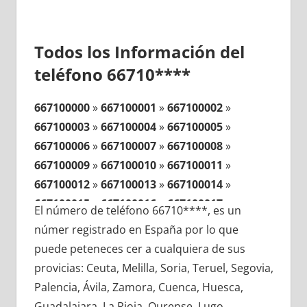
Todos los Información del
teléfono 66710****
667100000
»
667100001
»
667100002
»
667100003
»
667100004
»
667100005
»
667100006
»
667100007
»
667100008
»
667100009
»
667100010
»
667100011
»
667100012
»
667100013
»
667100014
»
667100015
»
667100016
»
667100017
»
El número de teléfono 66710****, es un
667100018
»
667100019
»
667100020
»
númer registrado en España por lo que
667100021
»
667100022
»
667100023
»
puede peteneces cer a cualquiera de sus
667100024
»
667100025
»
667100026
»
provicias: Ceuta, Melilla, Soria, Teruel, Segovia,
667100027
»
667100028
»
667100029
»
Palencia, Ávila, Zamora, Cuenca, Huesca,
667100030
»
667100031
»
667100032
»
Guadalajara, La Rioja, Ourense, Lugo,