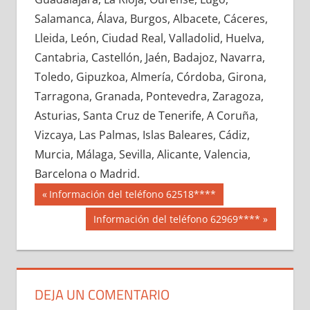
667100033
»
667100034
»
667100035
»
Salamanca, Álava, Burgos, Albacete, Cáceres,
667100036
»
667100037
»
667100038
»
Lleida, León, Ciudad Real, Valladolid, Huelva,
667100039
»
667100040
»
667100041
»
Cantabria, Castellón, Jaén, Badajoz, Navarra,
667100042
»
667100043
»
667100044
»
Toledo, Gipuzkoa, Almería, Córdoba, Girona,
667100045
»
667100046
»
667100047
»
Tarragona, Granada, Pontevedra, Zaragoza,
667100048
»
667100049
»
667100050
»
Asturias, Santa Cruz de Tenerife, A Coruña,
667100051
»
667100052
»
667100053
»
Vizcaya, Las Palmas, Islas Baleares, Cádiz,
667100054
»
667100055
»
667100056
»
Murcia, Málaga, Sevilla, Alicante, Valencia,
667100057
»
667100058
»
667100059
»
Barcelona o Madrid.
667100060
»
667100061
»
667100062
»
Navegación
66710
Entrada
Información del teléfono 62518****
667100063
»
667100064
»
667100065
»
anterior:
de
Siguiente
Información del teléfono 62969****
667100066
»
667100067
»
667100068
»
entrada:
entradas
667100069
»
667100070
»
667100071
»
667100072
»
667100073
»
667100074
»
667100075
»
667100076
»
667100077
»
DEJA UN COMENTARIO
667100078
»
667100079
»
667100080
»