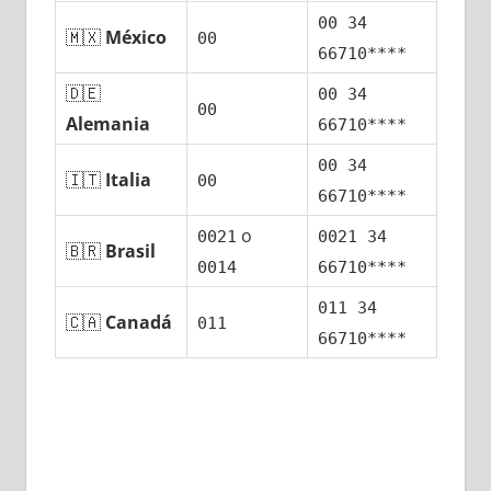
00 34
🇲🇽
México
00
66710****
🇩🇪
00 34
00
Alemania
66710****
00 34
🇮🇹
Italia
00
66710****
ο
0021
0021 34
🇧🇷
Brasil
0014
66710****
011 34
🇨🇦
Canadá
011
66710****