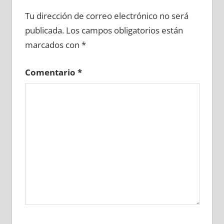
667100081
»
667100082
»
667100083
»
Tu dirección de correo electrónico no será
667100084
»
667100085
»
667100086
»
publicada.
Los campos obligatorios están
667100087
»
667100088
»
667100089
»
marcados con
*
667100090
»
667100091
»
667100092
»
667100093
»
667100094
»
667100095
»
Comentario
*
667100096
»
667100097
»
667100098
»
667100099
»
667100100
»
667100101
»
667100102
»
667100103
»
667100104
»
667100105
»
667100106
»
667100107
»
667100108
»
667100109
»
667100110
»
667100111
»
667100112
»
667100113
»
667100114
»
667100115
»
667100116
»
667100117
»
667100118
»
667100119
»
667100120
»
667100121
»
667100122
»
667100123
»
667100124
»
667100125
»
667100126
»
667100127
»
667100128
»