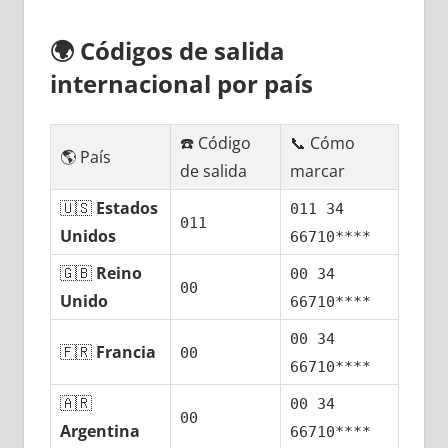
🌍
Códigos dе salida
internacional pοr país
☎️ Código
📞 Cómo
🌎 País
dе salida
marcar
🇺🇸
Estados
011 34
011
Unidos
66710****
🇬🇧
Reino
00 34
00
Unido
66710****
00 34
🇫🇷
Francia
00
66710****
🇦🇷
00 34
00
Argentina
66710****