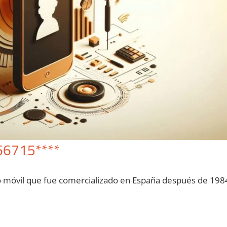
66715****
o móvil quе fue comercializado en España después dе 198