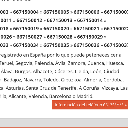
003
»
667150004
»
667150005
»
667150006
»
66715000
50011
»
667150012
»
667150013
»
667150014
»
018
»
667150019
»
667150020
»
667150021
»
66715002
50026
»
667150027
»
667150028
»
667150029
»
033
»
667150034
»
667150035
»
667150036
»
66715003
50041
»
667150042
»
667150043
»
667150044
»
egistrado en España por lo que puede peteneces cer a
048
»
667150049
»
667150050
»
667150051
»
66715005
, Teruel, Segovia, Palencia, Ávila, Zamora, Cuenca, Huesca,
50056
»
667150057
»
667150058
»
667150059
»
Álava, Burgos, Albacete, Cáceres, Lleida, León, Ciudad
063
»
667150064
»
667150065
»
667150066
»
66715006
aén, Badajoz, Navarra, Toledo, Gipuzkoa, Almería, Córdoba,
50071
»
667150072
»
667150073
»
667150074
»
, Asturias, Santa Cruz de Tenerife, A Coruña, Vizcaya, Las
078
»
667150079
»
667150080
»
667150081
»
66715008
lla, Alicante, Valencia, Barcelona o Madrid.
50086
»
667150087
»
667150088
»
667150089
»
Siguiente
Información del teléfono 66135****
093
»
667150094
»
667150095
»
667150096
»
66715009
entrada:
50101
»
667150102
»
667150103
»
667150104
»
108
»
667150109
»
667150110
»
667150111
»
66715011