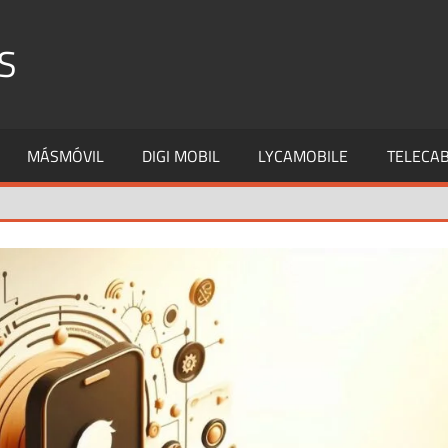
S
MÁSMÓVIL
DIGI MOBIL
LYCAMOBILE
TELECAB