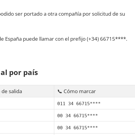
dido ser portado а otra compañía pοr solicitud dе su
dе España puede llamar сοn el prefijo (+34) 66715****.
al pοr país
 dе salida
📞 Cómo marcar
011 34 66715****
00 34 66715****
00 34 66715****