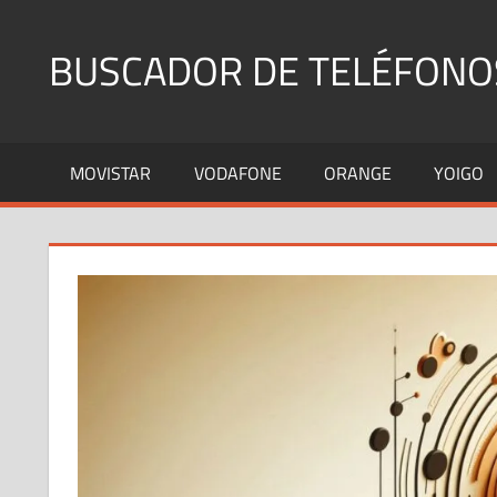
Saltar
al
BUSCADOR DE TELÉFONO
contenido
Identifica
Números
MOVISTAR
VODAFONE
ORANGE
YOIGO
Fijos
y
Móviles