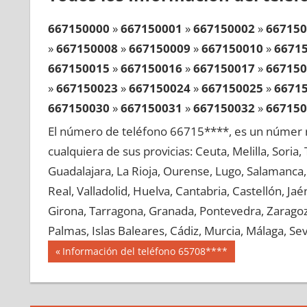
667150000
»
667150001
»
667150002
»
667150
»
667150008
»
667150009
»
667150010
»
6671
667150015
»
667150016
»
667150017
»
667150
»
667150023
»
667150024
»
667150025
»
6671
667150030
»
667150031
»
667150032
»
667150
»
667150038
»
667150039
»
667150040
»
6671
El número de teléfono 66715****, es un númer r
667150045
»
667150046
»
667150047
»
667150
cualquiera de sus provicias: Ceuta, Melilla, Soria
»
667150053
»
667150054
»
667150055
»
6671
Guadalajara, La Rioja, Ourense, Lugo, Salamanca, 
667150060
»
667150061
»
667150062
»
667150
Real, Valladolid, Huelva, Cantabria, Castellón, J
»
667150068
»
667150069
»
667150070
»
6671
Girona, Tarragona, Granada, Pontevedra, Zaragoza
667150075
»
667150076
»
667150077
»
667150
Palmas, Islas Baleares, Cádiz, Murcia, Málaga, Sevi
»
667150083
»
667150084
»
667150085
»
6671
Navegación
66715
Entrada
Información del teléfono 65708****
667150090
»
667150091
»
667150092
»
667150
anterior:
de
»
667150098
»
667150099
»
667150100
»
6671
entradas
667150105
»
667150106
»
667150107
»
667150