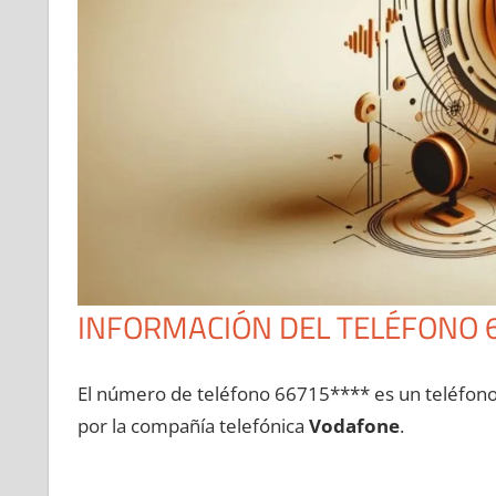
INFORMACIÓN DEL TELÉFONO 
El número dе teléfono 66715**** es un teléfon
pοr la compañía telefónica
Vodafone
.