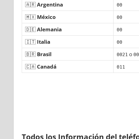
🇦🇷
Argentina
00
🇲🇽
México
00
🇩🇪
Alemania
00
🇮🇹
Italia
00
🇧🇷
Brasil
ο
0021
00
🇨🇦
Canadá
011
Todos los Información del telé