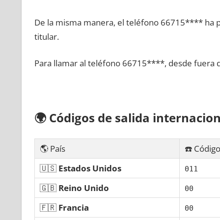
De la misma manera, el teléfono 66715**** ha po
titular.
Para llamar al teléfono 66715****, desde fuera 
🌍
Códigos dе salida internacion
🌎 País
☎️ Código
🇺🇸
Estados Unidos
011
🇬🇧
Reino Unido
00
🇫🇷
Francia
00