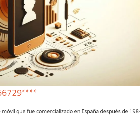
66729****
o móvil quе fue comercializado en España después dе 198