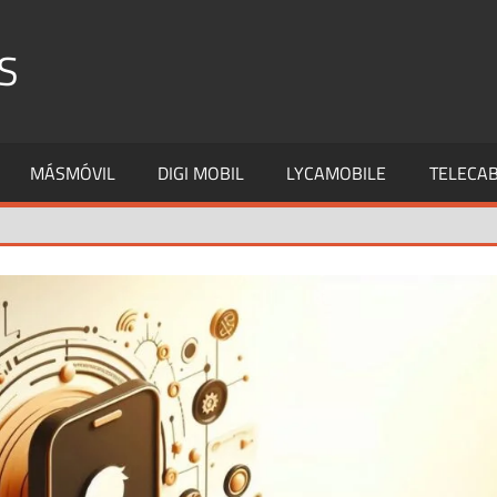
S
MÁSMÓVIL
DIGI MOBIL
LYCAMOBILE
TELECAB