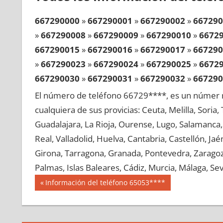
667290000
»
667290001
»
667290002
»
667290
»
667290008
»
667290009
»
667290010
»
6672
667290015
»
667290016
»
667290017
»
667290
»
667290023
»
667290024
»
667290025
»
6672
667290030
»
667290031
»
667290032
»
667290
»
667290038
»
667290039
»
667290040
»
6672
El número de teléfono 66729****, es un númer r
667290045
»
667290046
»
667290047
»
667290
cualquiera de sus provicias: Ceuta, Melilla, Soria
»
667290053
»
667290054
»
667290055
»
6672
Guadalajara, La Rioja, Ourense, Lugo, Salamanca, 
667290060
»
667290061
»
667290062
»
667290
Real, Valladolid, Huelva, Cantabria, Castellón, J
»
667290068
»
667290069
»
667290070
»
6672
Girona, Tarragona, Granada, Pontevedra, Zaragoza
667290075
»
667290076
»
667290077
»
667290
Palmas, Islas Baleares, Cádiz, Murcia, Málaga, Sevi
»
667290083
»
667290084
»
667290085
»
6672
Navegación
66729
Entrada
Información del teléfono 65053****
667290090
»
667290091
»
667290092
»
667290
anterior:
de
»
667290098
»
667290099
»
667290100
»
6672
entradas
667290105
»
667290106
»
667290107
»
667290