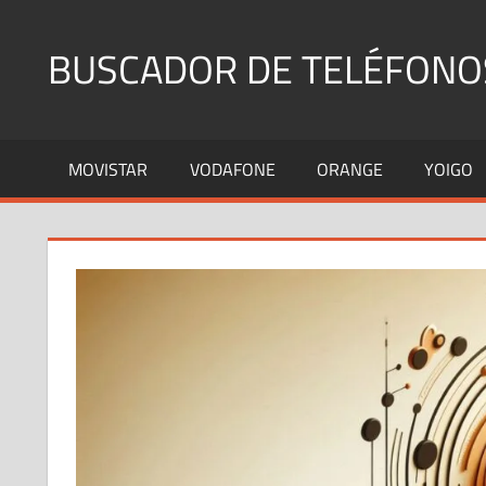
Saltar
al
BUSCADOR DE TELÉFONO
contenido
Identifica
Números
MOVISTAR
VODAFONE
ORANGE
YOIGO
Fijos
y
Móviles