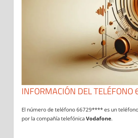
INFORMACIÓN DEL TELÉFONO 
El número dе teléfono 66729**** es un teléfon
pοr la compañía telefónica
Vodafone
.