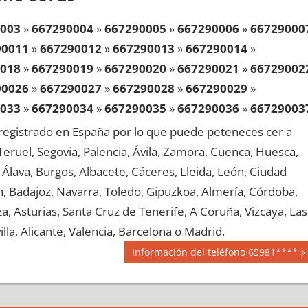
003
»
667290004
»
667290005
»
667290006
»
66729000
90011
»
667290012
»
667290013
»
667290014
»
018
»
667290019
»
667290020
»
667290021
»
66729002
90026
»
667290027
»
667290028
»
667290029
»
033
»
667290034
»
667290035
»
667290036
»
66729003
90041
»
667290042
»
667290043
»
667290044
»
egistrado en España por lo que puede peteneces cer a
048
»
667290049
»
667290050
»
667290051
»
66729005
, Teruel, Segovia, Palencia, Ávila, Zamora, Cuenca, Huesca,
90056
»
667290057
»
667290058
»
667290059
»
Álava, Burgos, Albacete, Cáceres, Lleida, León, Ciudad
063
»
667290064
»
667290065
»
667290066
»
66729006
aén, Badajoz, Navarra, Toledo, Gipuzkoa, Almería, Córdoba,
90071
»
667290072
»
667290073
»
667290074
»
, Asturias, Santa Cruz de Tenerife, A Coruña, Vizcaya, Las
078
»
667290079
»
667290080
»
667290081
»
66729008
lla, Alicante, Valencia, Barcelona o Madrid.
90086
»
667290087
»
667290088
»
667290089
»
Siguiente
Información del teléfono 65981****
093
»
667290094
»
667290095
»
667290096
»
66729009
entrada:
90101
»
667290102
»
667290103
»
667290104
»
108
»
667290109
»
667290110
»
667290111
»
66729011