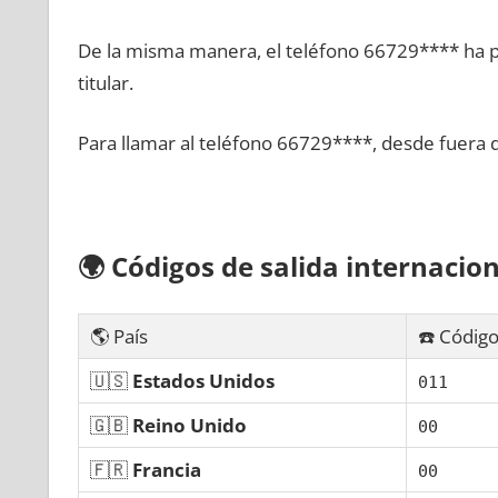
De la misma manera, el teléfono 66729**** ha po
titular.
Para llamar al teléfono 66729****, desde fuera 
🌍
Códigos dе salida internacion
🌎 País
☎️ Código
🇺🇸
Estados Unidos
011
🇬🇧
Reino Unido
00
🇫🇷
Francia
00