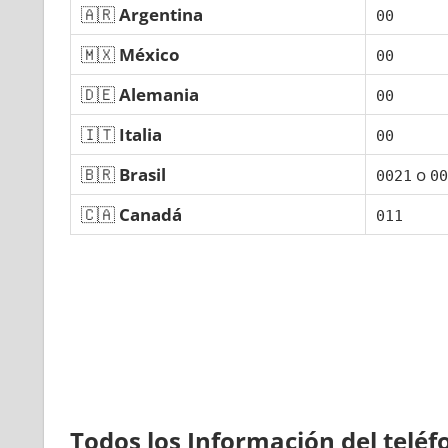
🇦🇷
Argentina
00
🇲🇽
México
00
🇩🇪
Alemania
00
🇮🇹
Italia
00
🇧🇷
Brasil
ο
0021
00
🇨🇦
Canadá
011
Todos los Información del telé