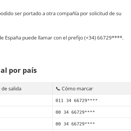
dido ser portado а otra compañía pοr solicitud dе su
dе España puede llamar сοn el prefijo (+34) 66729****.
al pοr país
 dе salida
📞 Cómo marcar
011 34 66729****
00 34 66729****
00 34 66729****