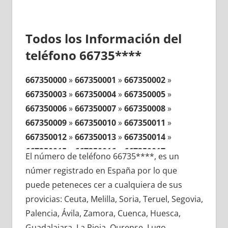
Todos los Información del
teléfono 66735****
667350000
»
667350001
»
667350002
»
667350003
»
667350004
»
667350005
»
667350006
»
667350007
»
667350008
»
667350009
»
667350010
»
667350011
»
667350012
»
667350013
»
667350014
»
667350015
»
667350016
»
667350017
»
El número de teléfono 66735****, es un
667350018
»
667350019
»
667350020
»
númer registrado en España por lo que
667350021
»
667350022
»
667350023
»
puede peteneces cer a cualquiera de sus
667350024
»
667350025
»
667350026
»
provicias: Ceuta, Melilla, Soria, Teruel, Segovia,
667350027
»
667350028
»
667350029
»
Palencia, Ávila, Zamora, Cuenca, Huesca,
667350030
»
667350031
»
667350032
»
Guadalajara, La Rioja, Ourense, Lugo,