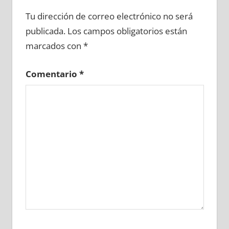
667350081
»
667350082
»
667350083
»
Tu dirección de correo electrónico no será
667350084
»
667350085
»
667350086
»
publicada.
Los campos obligatorios están
667350087
»
667350088
»
667350089
»
marcados con
*
667350090
»
667350091
»
667350092
»
667350093
»
667350094
»
667350095
»
Comentario
*
667350096
»
667350097
»
667350098
»
667350099
»
667350100
»
667350101
»
667350102
»
667350103
»
667350104
»
667350105
»
667350106
»
667350107
»
667350108
»
667350109
»
667350110
»
667350111
»
667350112
»
667350113
»
667350114
»
667350115
»
667350116
»
667350117
»
667350118
»
667350119
»
667350120
»
667350121
»
667350122
»
667350123
»
667350124
»
667350125
»
667350126
»
667350127
»
667350128
»