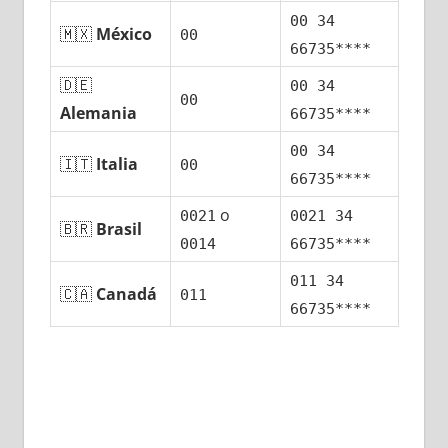
00 34
🇲🇽
México
00
66735****
🇩🇪
00 34
00
Alemania
66735****
00 34
🇮🇹
Italia
00
66735****
ο
0021
0021 34
🇧🇷
Brasil
0014
66735****
011 34
🇨🇦
Canadá
011
66735****