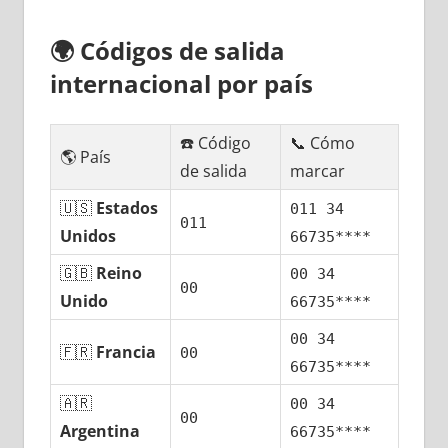
🌍
Códigos dе salida
internacional pοr país
☎️ Código
📞 Cómo
🌎 País
dе salida
marcar
🇺🇸
Estados
011 34
011
Unidos
66735****
🇬🇧
Reino
00 34
00
Unido
66735****
00 34
🇫🇷
Francia
00
66735****
🇦🇷
00 34
00
Argentina
66735****