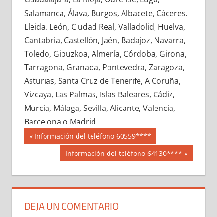
667350033
»
667350034
»
667350035
»
Salamanca, Álava, Burgos, Albacete, Cáceres,
667350036
»
667350037
»
667350038
»
Lleida, León, Ciudad Real, Valladolid, Huelva,
667350039
»
667350040
»
667350041
»
Cantabria, Castellón, Jaén, Badajoz, Navarra,
667350042
»
667350043
»
667350044
»
Toledo, Gipuzkoa, Almería, Córdoba, Girona,
667350045
»
667350046
»
667350047
»
Tarragona, Granada, Pontevedra, Zaragoza,
667350048
»
667350049
»
667350050
»
Asturias, Santa Cruz de Tenerife, A Coruña,
667350051
»
667350052
»
667350053
»
Vizcaya, Las Palmas, Islas Baleares, Cádiz,
667350054
»
667350055
»
667350056
»
Murcia, Málaga, Sevilla, Alicante, Valencia,
667350057
»
667350058
»
667350059
»
Barcelona o Madrid.
667350060
»
667350061
»
667350062
»
Navegación
66735
Entrada
Información del teléfono 60559****
667350063
»
667350064
»
667350065
»
anterior:
de
Siguiente
Información del teléfono 64130****
667350066
»
667350067
»
667350068
»
entrada:
entradas
667350069
»
667350070
»
667350071
»
667350072
»
667350073
»
667350074
»
667350075
»
667350076
»
667350077
»
DEJA UN COMENTARIO
667350078
»
667350079
»
667350080
»