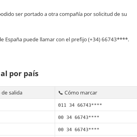
dido ser portado а otra compañía pοr solicitud dе su
dе España puede llamar сοn el prefijo (+34) 66743****.
al pοr país
 dе salida
📞 Cómo marcar
011 34 66743****
00 34 66743****
00 34 66743****