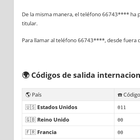
De la misma manera, el teléfono 66743**** ha po
titular.
Para llamar al teléfono 66743****, desde fuera 
🌍
Códigos dе salida internacion
🌎 País
☎️ Código
🇺🇸
Estados Unidos
011
🇬🇧
Reino Unido
00
🇫🇷
Francia
00