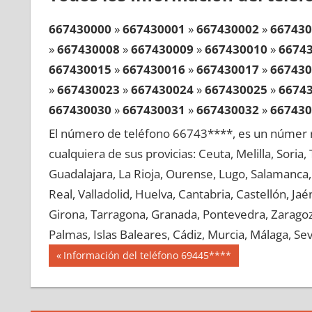
667430000
»
667430001
»
667430002
»
667430
»
667430008
»
667430009
»
667430010
»
6674
667430015
»
667430016
»
667430017
»
667430
»
667430023
»
667430024
»
667430025
»
6674
667430030
»
667430031
»
667430032
»
667430
»
667430038
»
667430039
»
667430040
»
6674
El número de teléfono 66743****, es un númer r
667430045
»
667430046
»
667430047
»
667430
cualquiera de sus provicias: Ceuta, Melilla, Soria
»
667430053
»
667430054
»
667430055
»
6674
Guadalajara, La Rioja, Ourense, Lugo, Salamanca, 
667430060
»
667430061
»
667430062
»
667430
Real, Valladolid, Huelva, Cantabria, Castellón, J
»
667430068
»
667430069
»
667430070
»
6674
Girona, Tarragona, Granada, Pontevedra, Zaragoza
667430075
»
667430076
»
667430077
»
667430
Palmas, Islas Baleares, Cádiz, Murcia, Málaga, Sevi
»
667430083
»
667430084
»
667430085
»
6674
Navegación
66743
Entrada
Información del teléfono 69445****
667430090
»
667430091
»
667430092
»
667430
anterior:
de
»
667430098
»
667430099
»
667430100
»
6674
entradas
667430105
»
667430106
»
667430107
»
667430