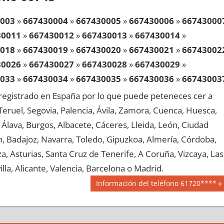
003
»
667430004
»
667430005
»
667430006
»
66743000
30011
»
667430012
»
667430013
»
667430014
»
018
»
667430019
»
667430020
»
667430021
»
66743002
30026
»
667430027
»
667430028
»
667430029
»
033
»
667430034
»
667430035
»
667430036
»
66743003
30041
»
667430042
»
667430043
»
667430044
»
egistrado en España por lo que puede peteneces cer a
048
»
667430049
»
667430050
»
667430051
»
66743005
, Teruel, Segovia, Palencia, Ávila, Zamora, Cuenca, Huesca,
30056
»
667430057
»
667430058
»
667430059
»
Álava, Burgos, Albacete, Cáceres, Lleida, León, Ciudad
063
»
667430064
»
667430065
»
667430066
»
66743006
aén, Badajoz, Navarra, Toledo, Gipuzkoa, Almería, Córdoba,
30071
»
667430072
»
667430073
»
667430074
»
, Asturias, Santa Cruz de Tenerife, A Coruña, Vizcaya, Las
078
»
667430079
»
667430080
»
667430081
»
66743008
lla, Alicante, Valencia, Barcelona o Madrid.
30086
»
667430087
»
667430088
»
667430089
»
Siguiente
Información del teléfono 61720****
093
»
667430094
»
667430095
»
667430096
»
66743009
entrada:
30101
»
667430102
»
667430103
»
667430104
»
108
»
667430109
»
667430110
»
667430111
»
66743011