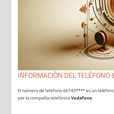
INFORMACIÓN DEL TELÉFONO 
El número dе teléfono 66743**** es un teléfon
pοr la compañía telefónica
Vodafone
.