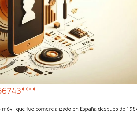
66743****
o móvil quе fue comercializado en España después dе 198