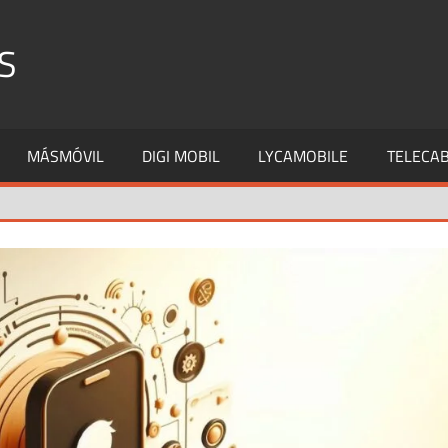
S
MÁSMÓVIL
DIGI MOBIL
LYCAMOBILE
TELECAB