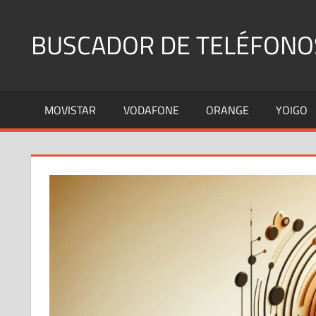
Saltar
al
BUSCADOR DE TELÉFONO
contenido
Identifica
Números
MOVISTAR
VODAFONE
ORANGE
YOIGO
Fijos
y
Móviles