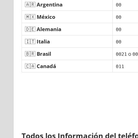
🇦🇷
Argentina
00
🇲🇽
México
00
🇩🇪
Alemania
00
🇮🇹
Italia
00
🇧🇷
Brasil
ο
0021
00
🇨🇦
Canadá
011
Todos los Información del telé