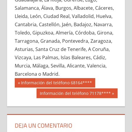
667450033
»
667450034
»
667450035
»
Salamanca, Álava, Burgos, Albacete, Cáceres,
667450036
»
667450037
»
667450038
»
Lleida, León, Ciudad Real, Valladolid, Huelva,
667450039
»
667450040
»
667450041
»
Cantabria, Castellón, Jaén, Badajoz, Navarra,
667450042
»
667450043
»
667450044
»
Toledo, Gipuzkoa, Almería, Córdoba, Girona,
667450045
»
667450046
»
667450047
»
Tarragona, Granada, Pontevedra, Zaragoza,
667450048
»
667450049
»
667450050
»
Asturias, Santa Cruz de Tenerife, A Coruña,
667450051
»
667450052
»
667450053
»
Vizcaya, Las Palmas, Islas Baleares, Cádiz,
667450054
»
667450055
»
667450056
»
Murcia, Málaga, Sevilla, Alicante, Valencia,
667450057
»
667450058
»
667450059
»
Barcelona o Madrid.
667450060
»
667450061
»
667450062
»
Navegación
66745
Entrada
Información del teléfono 68164****
667450063
»
667450064
»
667450065
»
anterior:
de
Siguiente
Información del teléfono 71178****
667450066
»
667450067
»
667450068
»
entrada:
entradas
667450069
»
667450070
»
667450071
»
667450072
»
667450073
»
667450074
»
667450075
»
667450076
»
667450077
»
DEJA UN COMENTARIO
667450078
»
667450079
»
667450080
»