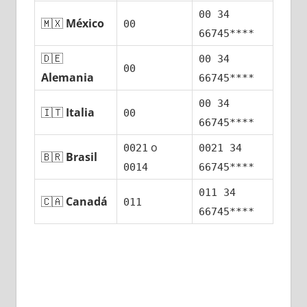
00 34
🇲🇽
México
00
66745****
🇩🇪
00 34
00
Alemania
66745****
00 34
🇮🇹
Italia
00
66745****
ο
0021
0021 34
🇧🇷
Brasil
0014
66745****
011 34
🇨🇦
Canadá
011
66745****