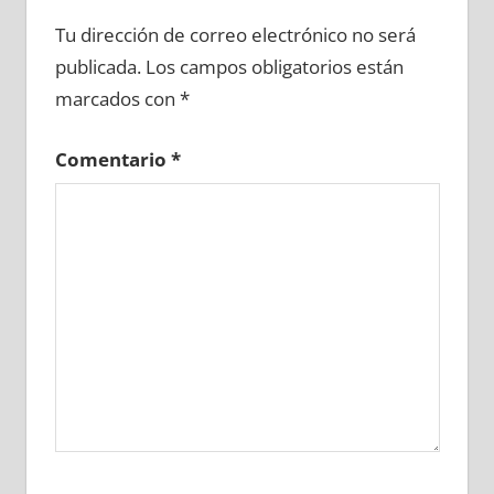
667450081
»
667450082
»
667450083
»
Tu dirección de correo electrónico no será
667450084
»
667450085
»
667450086
»
publicada.
Los campos obligatorios están
667450087
»
667450088
»
667450089
»
marcados con
*
667450090
»
667450091
»
667450092
»
667450093
»
667450094
»
667450095
»
Comentario
*
667450096
»
667450097
»
667450098
»
667450099
»
667450100
»
667450101
»
667450102
»
667450103
»
667450104
»
667450105
»
667450106
»
667450107
»
667450108
»
667450109
»
667450110
»
667450111
»
667450112
»
667450113
»
667450114
»
667450115
»
667450116
»
667450117
»
667450118
»
667450119
»
667450120
»
667450121
»
667450122
»
667450123
»
667450124
»
667450125
»
667450126
»
667450127
»
667450128
»