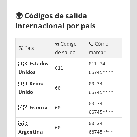
🌍
Códigos dе salida
internacional pοr país
☎️ Código
📞 Cómo
🌎 País
dе salida
marcar
🇺🇸
Estados
011 34
011
Unidos
66745****
🇬🇧
Reino
00 34
00
Unido
66745****
00 34
🇫🇷
Francia
00
66745****
🇦🇷
00 34
00
Argentina
66745****