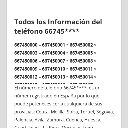
Todos los Información del
teléfono 66745****
667450000
»
667450001
»
667450002
»
667450003
»
667450004
»
667450005
»
667450006
»
667450007
»
667450008
»
667450009
»
667450010
»
667450011
»
667450012
»
667450013
»
667450014
»
667450015
»
667450016
»
667450017
»
El número de teléfono 66745****, es un
667450018
»
667450019
»
667450020
»
númer registrado en España por lo que
667450021
»
667450022
»
667450023
»
puede peteneces cer a cualquiera de sus
667450024
»
667450025
»
667450026
»
provicias: Ceuta, Melilla, Soria, Teruel, Segovia,
667450027
»
667450028
»
667450029
»
Palencia, Ávila, Zamora, Cuenca, Huesca,
667450030
»
667450031
»
667450032
»
Guadalajara, La Rioja, Ourense, Lugo,