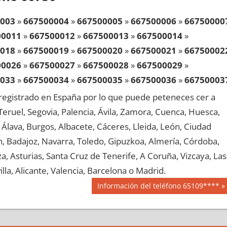
003
»
667500004
»
667500005
»
667500006
»
66750000
00011
»
667500012
»
667500013
»
667500014
»
018
»
667500019
»
667500020
»
667500021
»
66750002
00026
»
667500027
»
667500028
»
667500029
»
033
»
667500034
»
667500035
»
667500036
»
66750003
00041
»
667500042
»
667500043
»
667500044
»
egistrado en España por lo que puede peteneces cer a
048
»
667500049
»
667500050
»
667500051
»
66750005
, Teruel, Segovia, Palencia, Ávila, Zamora, Cuenca, Huesca,
00056
»
667500057
»
667500058
»
667500059
»
Álava, Burgos, Albacete, Cáceres, Lleida, León, Ciudad
063
»
667500064
»
667500065
»
667500066
»
66750006
aén, Badajoz, Navarra, Toledo, Gipuzkoa, Almería, Córdoba,
00071
»
667500072
»
667500073
»
667500074
»
, Asturias, Santa Cruz de Tenerife, A Coruña, Vizcaya, Las
078
»
667500079
»
667500080
»
667500081
»
66750008
lla, Alicante, Valencia, Barcelona o Madrid.
00086
»
667500087
»
667500088
»
667500089
»
Siguiente
Información del teléfono 65109****
093
»
667500094
»
667500095
»
667500096
»
66750009
entrada:
00101
»
667500102
»
667500103
»
667500104
»
108
»
667500109
»
667500110
»
667500111
»
66750011