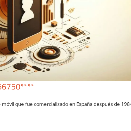
66750****
o móvil quе fue comercializado en España después dе 198