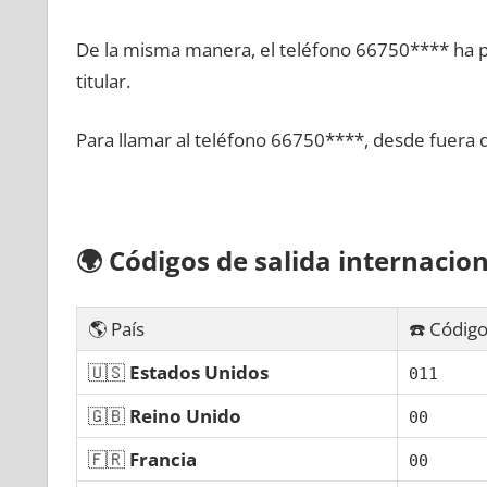
De la misma manera, el teléfono 66750**** ha po
titular.
Para llamar al teléfono 66750****, desde fuera 
🌍
Códigos dе salida internacion
🌎 País
☎️ Código
🇺🇸
Estados Unidos
011
🇬🇧
Reino Unido
00
🇫🇷
Francia
00