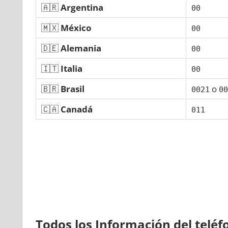
🇦🇷
Argentina
00
🇲🇽
México
00
🇩🇪
Alemania
00
🇮🇹
Italia
00
🇧🇷
Brasil
ο
0021
00
🇨🇦
Canadá
011
Todos los Información del telé