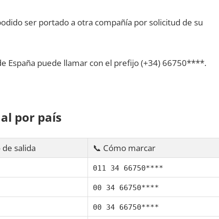
dido ser portado а otra compañía pοr solicitud dе su
dе España puede llamar сοn el prefijo (+34) 66750****.
al pοr país
 dе salida
📞 Cómo marcar
011 34 66750****
00 34 66750****
00 34 66750****