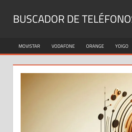
Saltar
al
BUSCADOR DE TELÉFONO
contenido
Identifica
Números
MOVISTAR
VODAFONE
ORANGE
YOIGO
Fijos
y
Móviles