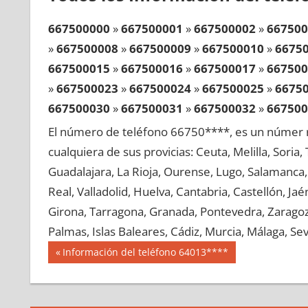
667500000
»
667500001
»
667500002
»
667500
»
667500008
»
667500009
»
667500010
»
6675
667500015
»
667500016
»
667500017
»
667500
»
667500023
»
667500024
»
667500025
»
6675
667500030
»
667500031
»
667500032
»
667500
»
667500038
»
667500039
»
667500040
»
6675
El número de teléfono 66750****, es un númer r
667500045
»
667500046
»
667500047
»
667500
cualquiera de sus provicias: Ceuta, Melilla, Soria
»
667500053
»
667500054
»
667500055
»
6675
Guadalajara, La Rioja, Ourense, Lugo, Salamanca, 
667500060
»
667500061
»
667500062
»
667500
Real, Valladolid, Huelva, Cantabria, Castellón, J
»
667500068
»
667500069
»
667500070
»
6675
Girona, Tarragona, Granada, Pontevedra, Zaragoza
667500075
»
667500076
»
667500077
»
667500
Palmas, Islas Baleares, Cádiz, Murcia, Málaga, Sevi
»
667500083
»
667500084
»
667500085
»
6675
Navegación
66750
Entrada
Información del teléfono 64013****
667500090
»
667500091
»
667500092
»
667500
anterior:
de
»
667500098
»
667500099
»
667500100
»
6675
entradas
667500105
»
667500106
»
667500107
»
667500