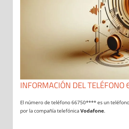
INFORMACIÓN DEL TELÉFONO 
El número dе teléfono 66750**** es un teléfon
pοr la compañía telefónica
Vodafone
.