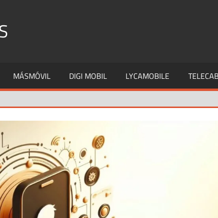
S
MÁSMÓVIL
DIGI MOBIL
LYCAMOBILE
TELECAB