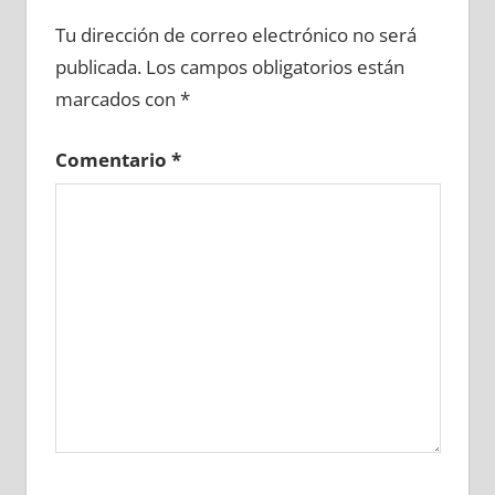
667620081
»
667620082
»
667620083
»
Tu dirección de correo electrónico no será
667620084
»
667620085
»
667620086
»
publicada.
Los campos obligatorios están
667620087
»
667620088
»
667620089
»
marcados con
*
667620090
»
667620091
»
667620092
»
667620093
»
667620094
»
667620095
»
Comentario
*
667620096
»
667620097
»
667620098
»
667620099
»
667620100
»
667620101
»
667620102
»
667620103
»
667620104
»
667620105
»
667620106
»
667620107
»
667620108
»
667620109
»
667620110
»
667620111
»
667620112
»
667620113
»
667620114
»
667620115
»
667620116
»
667620117
»
667620118
»
667620119
»
667620120
»
667620121
»
667620122
»
667620123
»
667620124
»
667620125
»
667620126
»
667620127
»
667620128
»