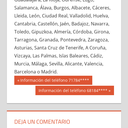
667620033
»
667620034
»
667620035
»
Salamanca, Álava, Burgos, Albacete, Cáceres,
667620036
»
667620037
»
667620038
»
Lleida, León, Ciudad Real, Valladolid, Huelva,
667620039
»
667620040
»
667620041
»
Cantabria, Castellón, Jaén, Badajoz, Navarra,
667620042
»
667620043
»
667620044
»
Toledo, Gipuzkoa, Almería, Córdoba, Girona,
667620045
»
667620046
»
667620047
»
Tarragona, Granada, Pontevedra, Zaragoza,
667620048
»
667620049
»
667620050
»
Asturias, Santa Cruz de Tenerife, A Coruña,
667620051
»
667620052
»
667620053
»
Vizcaya, Las Palmas, Islas Baleares, Cádiz,
667620054
»
667620055
»
667620056
»
Murcia, Málaga, Sevilla, Alicante, Valencia,
667620057
»
667620058
»
667620059
»
Barcelona o Madrid.
667620060
»
667620061
»
667620062
»
Navegación
66762
Entrada
Información del teléfono 71784****
667620063
»
667620064
»
667620065
»
anterior:
de
Siguiente
Información del teléfono 68184****
667620066
»
667620067
»
667620068
»
entrada:
entradas
667620069
»
667620070
»
667620071
»
667620072
»
667620073
»
667620074
»
667620075
»
667620076
»
667620077
»
DEJA UN COMENTARIO
667620078
»
667620079
»
667620080
»