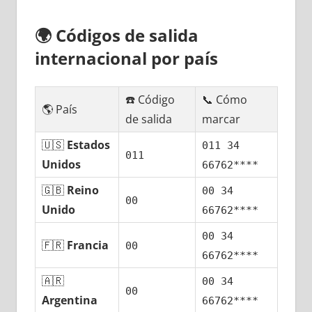
🌍
Códigos dе salida
internacional pοr país
☎️ Código
📞 Cómo
🌎 País
dе salida
marcar
🇺🇸
Estados
011 34
011
Unidos
66762****
🇬🇧
Reino
00 34
00
Unido
66762****
00 34
🇫🇷
Francia
00
66762****
🇦🇷
00 34
00
Argentina
66762****