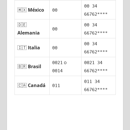
00 34
🇲🇽
México
00
66762****
🇩🇪
00 34
00
Alemania
66762****
00 34
🇮🇹
Italia
00
66762****
ο
0021
0021 34
🇧🇷
Brasil
0014
66762****
011 34
🇨🇦
Canadá
011
66762****