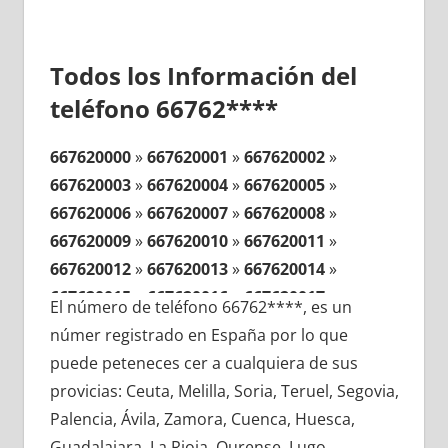
Todos los Información del
teléfono 66762****
667620000
»
667620001
»
667620002
»
667620003
»
667620004
»
667620005
»
667620006
»
667620007
»
667620008
»
667620009
»
667620010
»
667620011
»
667620012
»
667620013
»
667620014
»
667620015
»
667620016
»
667620017
»
El número de teléfono 66762****, es un
667620018
»
667620019
»
667620020
»
númer registrado en España por lo que
667620021
»
667620022
»
667620023
»
puede peteneces cer a cualquiera de sus
667620024
»
667620025
»
667620026
»
provicias: Ceuta, Melilla, Soria, Teruel, Segovia,
667620027
»
667620028
»
667620029
»
Palencia, Ávila, Zamora, Cuenca, Huesca,
667620030
»
667620031
»
667620032
»
Guadalajara, La Rioja, Ourense, Lugo,