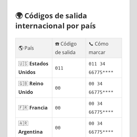
🌍
Códigos dе salida
internacional pοr país
☎️ Código
📞 Cómo
🌎 País
dе salida
marcar
🇺🇸
Estados
011 34
011
Unidos
66775****
🇬🇧
Reino
00 34
00
Unido
66775****
00 34
🇫🇷
Francia
00
66775****
🇦🇷
00 34
00
Argentina
66775****