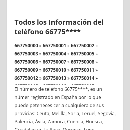
Todos los Información del
teléfono 66775****
667750000
»
667750001
»
667750002
»
667750003
»
667750004
»
667750005
»
667750006
»
667750007
»
667750008
»
667750009
»
667750010
»
667750011
»
667750012
»
667750013
»
667750014
»
667750015
»
667750016
»
667750017
»
El número de teléfono 66775****, es un
667750018
»
667750019
»
667750020
»
númer registrado en España por lo que
667750021
»
667750022
»
667750023
»
puede peteneces cer a cualquiera de sus
667750024
»
667750025
»
667750026
»
provicias: Ceuta, Melilla, Soria, Teruel, Segovia,
667750027
»
667750028
»
667750029
»
Palencia, Ávila, Zamora, Cuenca, Huesca,
667750030
»
667750031
»
667750032
»
Guadalajara, La Rioja, Ourense, Lugo,