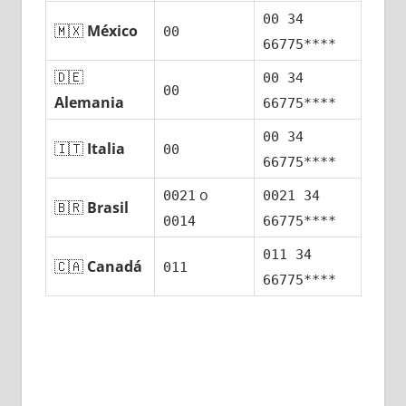
00 34
🇲🇽
México
00
66775****
🇩🇪
00 34
00
Alemania
66775****
00 34
🇮🇹
Italia
00
66775****
ο
0021
0021 34
🇧🇷
Brasil
0014
66775****
011 34
🇨🇦
Canadá
011
66775****