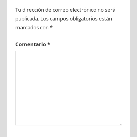
667750081
»
667750082
»
667750083
»
Tu dirección de correo electrónico no será
667750084
»
667750085
»
667750086
»
publicada.
Los campos obligatorios están
667750087
»
667750088
»
667750089
»
marcados con
*
667750090
»
667750091
»
667750092
»
667750093
»
667750094
»
667750095
»
Comentario
*
667750096
»
667750097
»
667750098
»
667750099
»
667750100
»
667750101
»
667750102
»
667750103
»
667750104
»
667750105
»
667750106
»
667750107
»
667750108
»
667750109
»
667750110
»
667750111
»
667750112
»
667750113
»
667750114
»
667750115
»
667750116
»
667750117
»
667750118
»
667750119
»
667750120
»
667750121
»
667750122
»
667750123
»
667750124
»
667750125
»
667750126
»
667750127
»
667750128
»