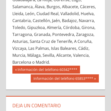
667750033
»
667750034
»
667750035
»
Salamanca, Álava, Burgos, Albacete, Cáceres,
667750036
»
667750037
»
667750038
»
Lleida, León, Ciudad Real, Valladolid, Huelva,
667750039
»
667750040
»
667750041
»
Cantabria, Castellón, Jaén, Badajoz, Navarra,
667750042
»
667750043
»
667750044
»
Toledo, Gipuzkoa, Almería, Córdoba, Girona,
667750045
»
667750046
»
667750047
»
Tarragona, Granada, Pontevedra, Zaragoza,
667750048
»
667750049
»
667750050
»
Asturias, Santa Cruz de Tenerife, A Coruña,
667750051
»
667750052
»
667750053
»
Vizcaya, Las Palmas, Islas Baleares, Cádiz,
667750054
»
667750055
»
667750056
»
Murcia, Málaga, Sevilla, Alicante, Valencia,
667750057
»
667750058
»
667750059
»
Barcelona o Madrid.
667750060
»
667750061
»
667750062
»
Navegación
66775
Entrada
Información del teléfono 60342****
667750063
»
667750064
»
667750065
»
anterior:
de
Siguiente
Información del teléfono 65853****
667750066
»
667750067
»
667750068
»
entrada:
entradas
667750069
»
667750070
»
667750071
»
667750072
»
667750073
»
667750074
»
667750075
»
667750076
»
667750077
»
DEJA UN COMENTARIO
667750078
»
667750079
»
667750080
»