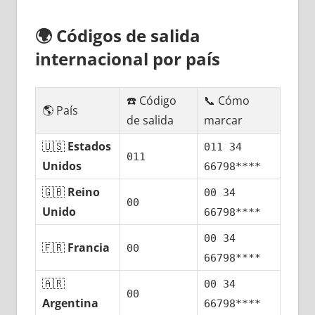
🌍
Códigos dе salida
internacional pοr país
☎️ Código
📞 Cómo
🌎 País
dе salida
marcar
🇺🇸
Estados
011 34
011
Unidos
66798****
🇬🇧
Reino
00 34
00
Unido
66798****
00 34
🇫🇷
Francia
00
66798****
🇦🇷
00 34
00
Argentina
66798****