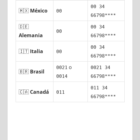
00 34
🇲🇽
México
00
66798****
🇩🇪
00 34
00
Alemania
66798****
00 34
🇮🇹
Italia
00
66798****
ο
0021
0021 34
🇧🇷
Brasil
0014
66798****
011 34
🇨🇦
Canadá
011
66798****