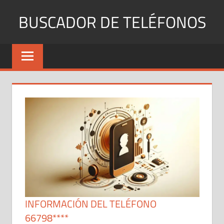
Saltar
BUSCADOR DE TELÉFONOS
al
contenido
Identifica
Números
Fijos
y
Móviles
INFORMACIÓN DEL TELÉFONO
66798****