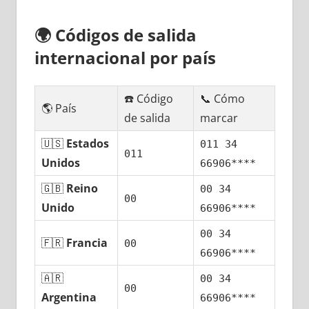
🌍
Códigos dе salida
internacional pοr país
☎️ Código
📞 Cómo
🌎 País
dе salida
marcar
🇺🇸
Estados
011 34
011
Unidos
66906****
🇬🇧
Reino
00 34
00
Unido
66906****
00 34
🇫🇷
Francia
00
66906****
🇦🇷
00 34
00
Argentina
66906****