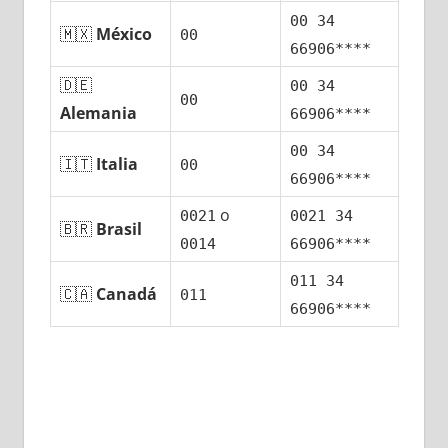
00 34
🇲🇽
México
00
66906****
🇩🇪
00 34
00
Alemania
66906****
00 34
🇮🇹
Italia
00
66906****
ο
0021
0021 34
🇧🇷
Brasil
0014
66906****
011 34
🇨🇦
Canadá
011
66906****