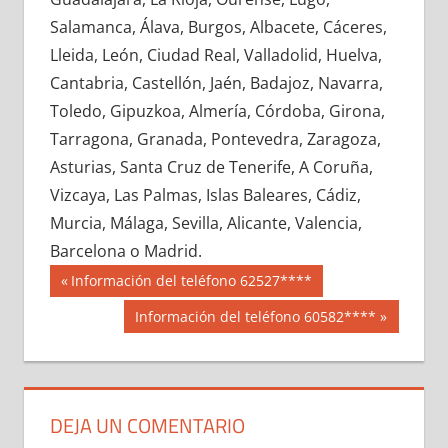
669060033
»
669060034
»
669060035
»
Salamanca, Álava, Burgos, Albacete, Cáceres,
669060036
»
669060037
»
669060038
»
Lleida, León, Ciudad Real, Valladolid, Huelva,
669060039
»
669060040
»
669060041
»
Cantabria, Castellón, Jaén, Badajoz, Navarra,
669060042
»
669060043
»
669060044
»
Toledo, Gipuzkoa, Almería, Córdoba, Girona,
669060045
»
669060046
»
669060047
»
Tarragona, Granada, Pontevedra, Zaragoza,
669060048
»
669060049
»
669060050
»
Asturias, Santa Cruz de Tenerife, A Coruña,
669060051
»
669060052
»
669060053
»
Vizcaya, Las Palmas, Islas Baleares, Cádiz,
669060054
»
669060055
»
669060056
»
Murcia, Málaga, Sevilla, Alicante, Valencia,
669060057
»
669060058
»
669060059
»
Barcelona o Madrid.
669060060
»
669060061
»
669060062
»
Navegación
66906
Entrada
Información del teléfono 62527****
669060063
»
669060064
»
669060065
»
anterior:
de
Siguiente
Información del teléfono 60582****
669060066
»
669060067
»
669060068
»
entrada:
entradas
669060069
»
669060070
»
669060071
»
669060072
»
669060073
»
669060074
»
669060075
»
669060076
»
669060077
»
DEJA UN COMENTARIO
669060078
»
669060079
»
669060080
»