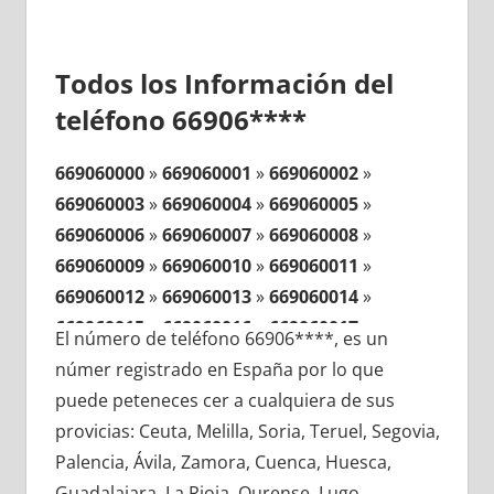
Todos los Información del
teléfono 66906****
669060000
»
669060001
»
669060002
»
669060003
»
669060004
»
669060005
»
669060006
»
669060007
»
669060008
»
669060009
»
669060010
»
669060011
»
669060012
»
669060013
»
669060014
»
669060015
»
669060016
»
669060017
»
El número de teléfono 66906****, es un
669060018
»
669060019
»
669060020
»
númer registrado en España por lo que
669060021
»
669060022
»
669060023
»
puede peteneces cer a cualquiera de sus
669060024
»
669060025
»
669060026
»
provicias: Ceuta, Melilla, Soria, Teruel, Segovia,
669060027
»
669060028
»
669060029
»
Palencia, Ávila, Zamora, Cuenca, Huesca,
669060030
»
669060031
»
669060032
»
Guadalajara, La Rioja, Ourense, Lugo,