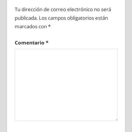
669060081
»
669060082
»
669060083
»
Tu dirección de correo electrónico no será
669060084
»
669060085
»
669060086
»
publicada.
Los campos obligatorios están
669060087
»
669060088
»
669060089
»
marcados con
*
669060090
»
669060091
»
669060092
»
669060093
»
669060094
»
669060095
»
Comentario
*
669060096
»
669060097
»
669060098
»
669060099
»
669060100
»
669060101
»
669060102
»
669060103
»
669060104
»
669060105
»
669060106
»
669060107
»
669060108
»
669060109
»
669060110
»
669060111
»
669060112
»
669060113
»
669060114
»
669060115
»
669060116
»
669060117
»
669060118
»
669060119
»
669060120
»
669060121
»
669060122
»
669060123
»
669060124
»
669060125
»
669060126
»
669060127
»
669060128
»