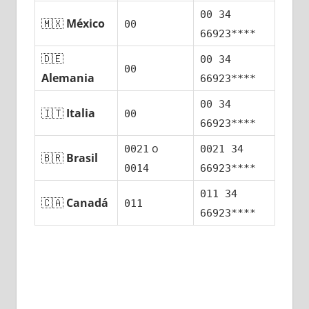
00 34
🇲🇽
México
00
66923****
🇩🇪
00 34
00
Alemania
66923****
00 34
🇮🇹
Italia
00
66923****
ο
0021
0021 34
🇧🇷
Brasil
0014
66923****
011 34
🇨🇦
Canadá
011
66923****