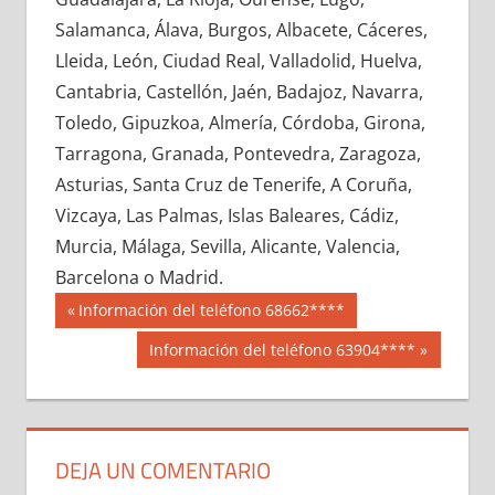
669230033
»
669230034
»
669230035
»
Salamanca, Álava, Burgos, Albacete, Cáceres,
669230036
»
669230037
»
669230038
»
Lleida, León, Ciudad Real, Valladolid, Huelva,
669230039
»
669230040
»
669230041
»
Cantabria, Castellón, Jaén, Badajoz, Navarra,
669230042
»
669230043
»
669230044
»
Toledo, Gipuzkoa, Almería, Córdoba, Girona,
669230045
»
669230046
»
669230047
»
Tarragona, Granada, Pontevedra, Zaragoza,
669230048
»
669230049
»
669230050
»
Asturias, Santa Cruz de Tenerife, A Coruña,
669230051
»
669230052
»
669230053
»
Vizcaya, Las Palmas, Islas Baleares, Cádiz,
669230054
»
669230055
»
669230056
»
Murcia, Málaga, Sevilla, Alicante, Valencia,
669230057
»
669230058
»
669230059
»
Barcelona o Madrid.
669230060
»
669230061
»
669230062
»
Navegación
66923
Entrada
Información del teléfono 68662****
669230063
»
669230064
»
669230065
»
anterior:
de
Siguiente
Información del teléfono 63904****
669230066
»
669230067
»
669230068
»
entrada:
entradas
669230069
»
669230070
»
669230071
»
669230072
»
669230073
»
669230074
»
669230075
»
669230076
»
669230077
»
DEJA UN COMENTARIO
669230078
»
669230079
»
669230080
»