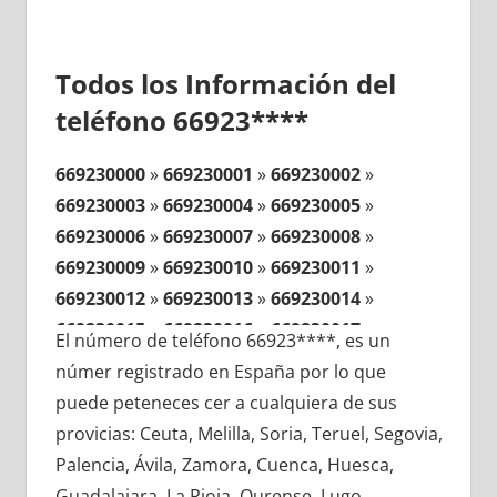
Todos los Información del
teléfono 66923****
669230000
»
669230001
»
669230002
»
669230003
»
669230004
»
669230005
»
669230006
»
669230007
»
669230008
»
669230009
»
669230010
»
669230011
»
669230012
»
669230013
»
669230014
»
669230015
»
669230016
»
669230017
»
El número de teléfono 66923****, es un
669230018
»
669230019
»
669230020
»
númer registrado en España por lo que
669230021
»
669230022
»
669230023
»
puede peteneces cer a cualquiera de sus
669230024
»
669230025
»
669230026
»
provicias: Ceuta, Melilla, Soria, Teruel, Segovia,
669230027
»
669230028
»
669230029
»
Palencia, Ávila, Zamora, Cuenca, Huesca,
669230030
»
669230031
»
669230032
»
Guadalajara, La Rioja, Ourense, Lugo,