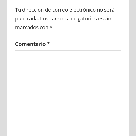
669230081
»
669230082
»
669230083
»
Tu dirección de correo electrónico no será
669230084
»
669230085
»
669230086
»
publicada.
Los campos obligatorios están
669230087
»
669230088
»
669230089
»
marcados con
*
669230090
»
669230091
»
669230092
»
669230093
»
669230094
»
669230095
»
Comentario
*
669230096
»
669230097
»
669230098
»
669230099
»
669230100
»
669230101
»
669230102
»
669230103
»
669230104
»
669230105
»
669230106
»
669230107
»
669230108
»
669230109
»
669230110
»
669230111
»
669230112
»
669230113
»
669230114
»
669230115
»
669230116
»
669230117
»
669230118
»
669230119
»
669230120
»
669230121
»
669230122
»
669230123
»
669230124
»
669230125
»
669230126
»
669230127
»
669230128
»