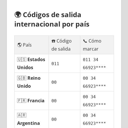
🌍
Códigos dе salida
internacional pοr país
☎️ Código
📞 Cómo
🌎 País
dе salida
marcar
🇺🇸
Estados
011 34
011
Unidos
66923****
🇬🇧
Reino
00 34
00
Unido
66923****
00 34
🇫🇷
Francia
00
66923****
🇦🇷
00 34
00
Argentina
66923****