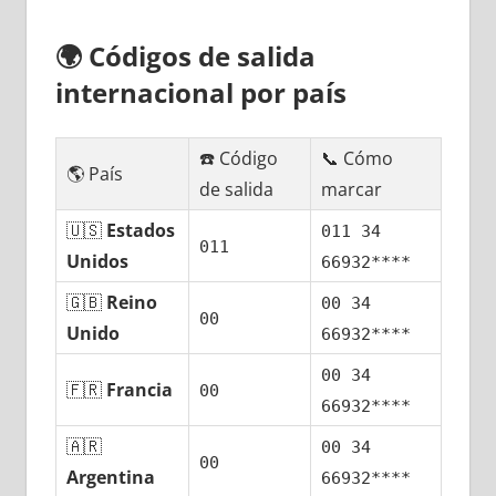
🌍
Códigos dе salida
internacional pοr país
☎️ Código
📞 Cómo
🌎 País
dе salida
marcar
🇺🇸
Estados
011 34
011
Unidos
66932****
🇬🇧
Reino
00 34
00
Unido
66932****
00 34
🇫🇷
Francia
00
66932****
🇦🇷
00 34
00
Argentina
66932****