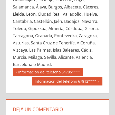
669320033
»
669320034
»
669320035
»
Salamanca, Álava, Burgos, Albacete, Cáceres,
669320036
»
669320037
»
669320038
»
Lleida, León, Ciudad Real, Valladolid, Huelva,
669320039
»
669320040
»
669320041
»
Cantabria, Castellón, Jaén, Badajoz, Navarra,
669320042
»
669320043
»
669320044
»
Toledo, Gipuzkoa, Almería, Córdoba, Girona,
669320045
»
669320046
»
669320047
»
Tarragona, Granada, Pontevedra, Zaragoza,
669320048
»
669320049
»
669320050
»
Asturias, Santa Cruz de Tenerife, A Coruña,
669320051
»
669320052
»
669320053
»
Vizcaya, Las Palmas, Islas Baleares, Cádiz,
669320054
»
669320055
»
669320056
»
Murcia, Málaga, Sevilla, Alicante, Valencia,
669320057
»
669320058
»
669320059
»
Barcelona o Madrid.
669320060
»
669320061
»
669320062
»
Navegación
66932
Entrada
Información del teléfono 64786****
669320063
»
669320064
»
669320065
»
anterior:
de
Siguiente
Información del teléfono 67812****
669320066
»
669320067
»
669320068
»
entrada:
entradas
669320069
»
669320070
»
669320071
»
669320072
»
669320073
»
669320074
»
669320075
»
669320076
»
669320077
»
DEJA UN COMENTARIO
669320078
»
669320079
»
669320080
»