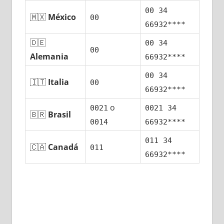
00 34
🇲🇽
México
00
66932****
🇩🇪
00 34
00
Alemania
66932****
00 34
🇮🇹
Italia
00
66932****
ο
0021
0021 34
🇧🇷
Brasil
0014
66932****
011 34
🇨🇦
Canadá
011
66932****