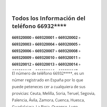
Todos los Información del
teléfono 66932****
669320000
»
669320001
»
669320002
»
669320003
»
669320004
»
669320005
»
669320006
»
669320007
»
669320008
»
669320009
»
669320010
»
669320011
»
669320012
»
669320013
»
669320014
»
669320015
»
669320016
»
669320017
»
El número de teléfono 66932****, es un
669320018
»
669320019
»
669320020
»
númer registrado en España por lo que
669320021
»
669320022
»
669320023
»
puede peteneces cer a cualquiera de sus
669320024
»
669320025
»
669320026
»
provicias: Ceuta, Melilla, Soria, Teruel, Segovia,
669320027
»
669320028
»
669320029
»
Palencia, Ávila, Zamora, Cuenca, Huesca,
669320030
»
669320031
»
669320032
»
Guadalajara, La Rioja, Ourense, Lugo,