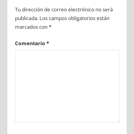
669320081
»
669320082
»
669320083
»
Tu dirección de correo electrónico no será
669320084
»
669320085
»
669320086
»
publicada.
Los campos obligatorios están
669320087
»
669320088
»
669320089
»
marcados con
*
669320090
»
669320091
»
669320092
»
669320093
»
669320094
»
669320095
»
Comentario
*
669320096
»
669320097
»
669320098
»
669320099
»
669320100
»
669320101
»
669320102
»
669320103
»
669320104
»
669320105
»
669320106
»
669320107
»
669320108
»
669320109
»
669320110
»
669320111
»
669320112
»
669320113
»
669320114
»
669320115
»
669320116
»
669320117
»
669320118
»
669320119
»
669320120
»
669320121
»
669320122
»
669320123
»
669320124
»
669320125
»
669320126
»
669320127
»
669320128
»