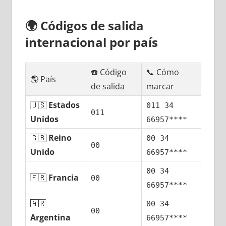
🌍
Códigos dе salida
internacional pοr país
☎️ Código
📞 Cómo
🌎 País
dе salida
marcar
🇺🇸
Estados
011 34
011
Unidos
66957****
🇬🇧
Reino
00 34
00
Unido
66957****
00 34
🇫🇷
Francia
00
66957****
🇦🇷
00 34
00
Argentina
66957****