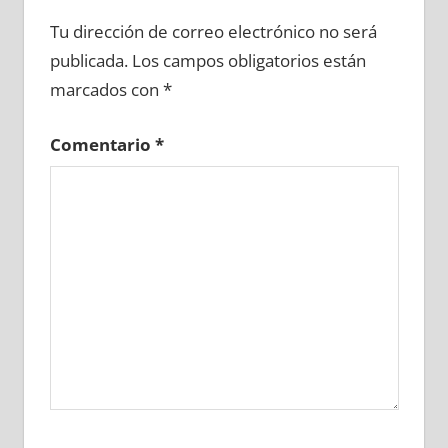
669570081
»
669570082
»
669570083
»
Tu dirección de correo electrónico no será
669570084
»
669570085
»
669570086
»
publicada.
Los campos obligatorios están
669570087
»
669570088
»
669570089
»
marcados con
*
669570090
»
669570091
»
669570092
»
669570093
»
669570094
»
669570095
»
Comentario
*
669570096
»
669570097
»
669570098
»
669570099
»
669570100
»
669570101
»
669570102
»
669570103
»
669570104
»
669570105
»
669570106
»
669570107
»
669570108
»
669570109
»
669570110
»
669570111
»
669570112
»
669570113
»
669570114
»
669570115
»
669570116
»
669570117
»
669570118
»
669570119
»
669570120
»
669570121
»
669570122
»
669570123
»
669570124
»
669570125
»
669570126
»
669570127
»
669570128
»