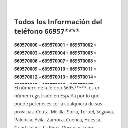
Todos los Información del
teléfono 66957****
669570000
»
669570001
»
669570002
»
669570003
»
669570004
»
669570005
»
669570006
»
669570007
»
669570008
»
669570009
»
669570010
»
669570011
»
669570012
»
669570013
»
669570014
»
669570015
»
669570016
»
669570017
»
El número de teléfono 66957****, es un
669570018
»
669570019
»
669570020
»
númer registrado en España por lo que
669570021
»
669570022
»
669570023
»
puede peteneces cer a cualquiera de sus
669570024
»
669570025
»
669570026
»
provicias: Ceuta, Melilla, Soria, Teruel, Segovia,
669570027
»
669570028
»
669570029
»
Palencia, Ávila, Zamora, Cuenca, Huesca,
669570030
»
669570031
»
669570032
»
Guadalajara, La Rioja, Ourense, Lugo,