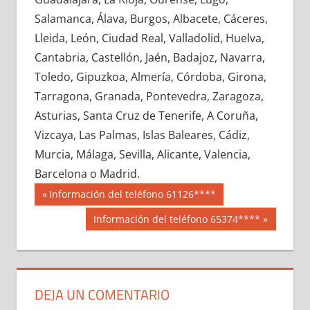
669570033
»
669570034
»
669570035
»
Salamanca, Álava, Burgos, Albacete, Cáceres,
669570036
»
669570037
»
669570038
»
Lleida, León, Ciudad Real, Valladolid, Huelva,
669570039
»
669570040
»
669570041
»
Cantabria, Castellón, Jaén, Badajoz, Navarra,
669570042
»
669570043
»
669570044
»
Toledo, Gipuzkoa, Almería, Córdoba, Girona,
669570045
»
669570046
»
669570047
»
Tarragona, Granada, Pontevedra, Zaragoza,
669570048
»
669570049
»
669570050
»
Asturias, Santa Cruz de Tenerife, A Coruña,
669570051
»
669570052
»
669570053
»
Vizcaya, Las Palmas, Islas Baleares, Cádiz,
669570054
»
669570055
»
669570056
»
Murcia, Málaga, Sevilla, Alicante, Valencia,
669570057
»
669570058
»
669570059
»
Barcelona o Madrid.
669570060
»
669570061
»
669570062
»
Navegación
66957
Entrada
Información del teléfono 61126****
669570063
»
669570064
»
669570065
»
anterior:
de
Siguiente
Información del teléfono 65374****
669570066
»
669570067
»
669570068
»
entrada:
entradas
669570069
»
669570070
»
669570071
»
669570072
»
669570073
»
669570074
»
669570075
»
669570076
»
669570077
»
DEJA UN COMENTARIO
669570078
»
669570079
»
669570080
»