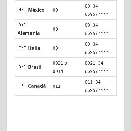
00 34
🇲🇽
México
00
66957****
🇩🇪
00 34
00
Alemania
66957****
00 34
🇮🇹
Italia
00
66957****
ο
0021
0021 34
🇧🇷
Brasil
0014
66957****
011 34
🇨🇦
Canadá
011
66957****