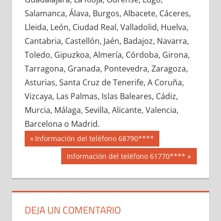
669610033
»
669610034
»
669610035
»
Salamanca, Álava, Burgos, Albacete, Cáceres,
669610036
»
669610037
»
669610038
»
Lleida, León, Ciudad Real, Valladolid, Huelva,
669610039
»
669610040
»
669610041
»
Cantabria, Castellón, Jaén, Badajoz, Navarra,
669610042
»
669610043
»
669610044
»
Toledo, Gipuzkoa, Almería, Córdoba, Girona,
669610045
»
669610046
»
669610047
»
Tarragona, Granada, Pontevedra, Zaragoza,
669610048
»
669610049
»
669610050
»
Asturias, Santa Cruz de Tenerife, A Coruña,
669610051
»
669610052
»
669610053
»
Vizcaya, Las Palmas, Islas Baleares, Cádiz,
669610054
»
669610055
»
669610056
»
Murcia, Málaga, Sevilla, Alicante, Valencia,
669610057
»
669610058
»
669610059
»
Barcelona o Madrid.
669610060
»
669610061
»
669610062
»
Navegación
66961
Entrada
Información del teléfono 68790****
669610063
»
669610064
»
669610065
»
anterior:
de
Siguiente
Información del teléfono 61770****
669610066
»
669610067
»
669610068
»
entrada:
entradas
669610069
»
669610070
»
669610071
»
669610072
»
669610073
»
669610074
»
669610075
»
669610076
»
669610077
»
DEJA UN COMENTARIO
669610078
»
669610079
»
669610080
»