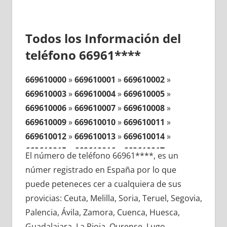
Todos los Información del
teléfono 66961****
669610000
»
669610001
»
669610002
»
669610003
»
669610004
»
669610005
»
669610006
»
669610007
»
669610008
»
669610009
»
669610010
»
669610011
»
669610012
»
669610013
»
669610014
»
669610015
»
669610016
»
669610017
»
El número de teléfono 66961****, es un
669610018
»
669610019
»
669610020
»
númer registrado en España por lo que
669610021
»
669610022
»
669610023
»
puede peteneces cer a cualquiera de sus
669610024
»
669610025
»
669610026
»
provicias: Ceuta, Melilla, Soria, Teruel, Segovia,
669610027
»
669610028
»
669610029
»
Palencia, Ávila, Zamora, Cuenca, Huesca,
669610030
»
669610031
»
669610032
»
Guadalajara, La Rioja, Ourense, Lugo,