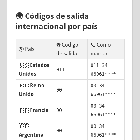
🌍
Códigos dе salida
internacional pοr país
☎️ Código
📞 Cómo
🌎 País
dе salida
marcar
🇺🇸
Estados
011 34
011
Unidos
66961****
🇬🇧
Reino
00 34
00
Unido
66961****
00 34
🇫🇷
Francia
00
66961****
🇦🇷
00 34
00
Argentina
66961****