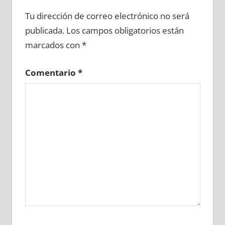
669610081
»
669610082
»
669610083
»
Tu dirección de correo electrónico no será
669610084
»
669610085
»
669610086
»
publicada.
Los campos obligatorios están
669610087
»
669610088
»
669610089
»
marcados con
*
669610090
»
669610091
»
669610092
»
669610093
»
669610094
»
669610095
»
Comentario
*
669610096
»
669610097
»
669610098
»
669610099
»
669610100
»
669610101
»
669610102
»
669610103
»
669610104
»
669610105
»
669610106
»
669610107
»
669610108
»
669610109
»
669610110
»
669610111
»
669610112
»
669610113
»
669610114
»
669610115
»
669610116
»
669610117
»
669610118
»
669610119
»
669610120
»
669610121
»
669610122
»
669610123
»
669610124
»
669610125
»
669610126
»
669610127
»
669610128
»