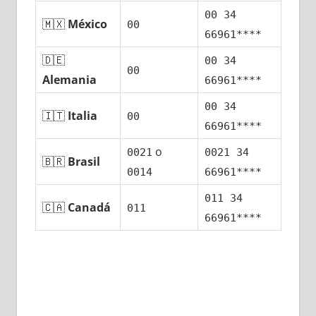
00 34
🇲🇽
México
00
66961****
🇩🇪
00 34
00
Alemania
66961****
00 34
🇮🇹
Italia
00
66961****
ο
0021
0021 34
🇧🇷
Brasil
0014
66961****
011 34
🇨🇦
Canadá
011
66961****