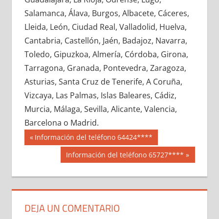
669750033
»
669750034
»
669750035
»
Salamanca, Álava, Burgos, Albacete, Cáceres,
669750036
»
669750037
»
669750038
»
Lleida, León, Ciudad Real, Valladolid, Huelva,
669750039
»
669750040
»
669750041
»
Cantabria, Castellón, Jaén, Badajoz, Navarra,
669750042
»
669750043
»
669750044
»
Toledo, Gipuzkoa, Almería, Córdoba, Girona,
669750045
»
669750046
»
669750047
»
Tarragona, Granada, Pontevedra, Zaragoza,
669750048
»
669750049
»
669750050
»
Asturias, Santa Cruz de Tenerife, A Coruña,
669750051
»
669750052
»
669750053
»
Vizcaya, Las Palmas, Islas Baleares, Cádiz,
669750054
»
669750055
»
669750056
»
Murcia, Málaga, Sevilla, Alicante, Valencia,
669750057
»
669750058
»
669750059
»
Barcelona o Madrid.
669750060
»
669750061
»
669750062
»
Navegación
66975
Entrada
Información del teléfono 64424****
669750063
»
669750064
»
669750065
»
anterior:
de
Siguiente
Información del teléfono 65727****
669750066
»
669750067
»
669750068
»
entrada:
entradas
669750069
»
669750070
»
669750071
»
669750072
»
669750073
»
669750074
»
669750075
»
669750076
»
669750077
»
DEJA UN COMENTARIO
669750078
»
669750079
»
669750080
»