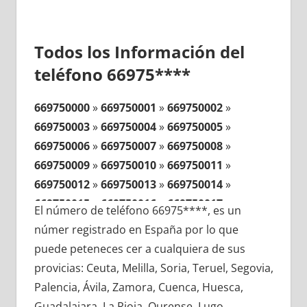
Todos los Información del
teléfono 66975****
669750000
»
669750001
»
669750002
»
669750003
»
669750004
»
669750005
»
669750006
»
669750007
»
669750008
»
669750009
»
669750010
»
669750011
»
669750012
»
669750013
»
669750014
»
669750015
»
669750016
»
669750017
»
El número de teléfono 66975****, es un
669750018
»
669750019
»
669750020
»
númer registrado en España por lo que
669750021
»
669750022
»
669750023
»
puede peteneces cer a cualquiera de sus
669750024
»
669750025
»
669750026
»
provicias: Ceuta, Melilla, Soria, Teruel, Segovia,
669750027
»
669750028
»
669750029
»
Palencia, Ávila, Zamora, Cuenca, Huesca,
669750030
»
669750031
»
669750032
»
Guadalajara, La Rioja, Ourense, Lugo,