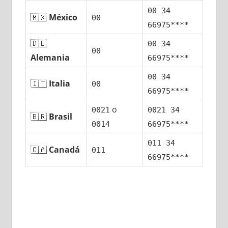
00 34
🇲🇽
México
00
66975****
🇩🇪
00 34
00
Alemania
66975****
00 34
🇮🇹
Italia
00
66975****
ο
0021
0021 34
🇧🇷
Brasil
0014
66975****
011 34
🇨🇦
Canadá
011
66975****