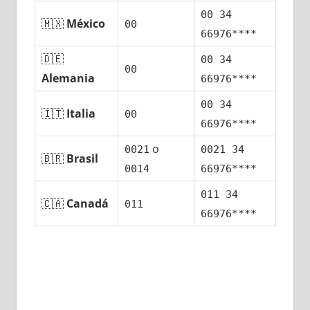
00 34
🇲🇽
México
00
66976****
🇩🇪
00 34
00
Alemania
66976****
00 34
🇮🇹
Italia
00
66976****
ο
0021
0021 34
🇧🇷
Brasil
0014
66976****
011 34
🇨🇦
Canadá
011
66976****