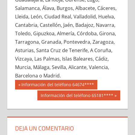
669760033
»
669760034
»
669760035
»
Salamanca, Álava, Burgos, Albacete, Cáceres,
669760036
»
669760037
»
669760038
»
Lleida, León, Ciudad Real, Valladolid, Huelva,
669760039
»
669760040
»
669760041
»
Cantabria, Castellón, Jaén, Badajoz, Navarra,
669760042
»
669760043
»
669760044
»
Toledo, Gipuzkoa, Almería, Córdoba, Girona,
669760045
»
669760046
»
669760047
»
Tarragona, Granada, Pontevedra, Zaragoza,
669760048
»
669760049
»
669760050
»
Asturias, Santa Cruz de Tenerife, A Coruña,
669760051
»
669760052
»
669760053
»
Vizcaya, Las Palmas, Islas Baleares, Cádiz,
669760054
»
669760055
»
669760056
»
Murcia, Málaga, Sevilla, Alicante, Valencia,
669760057
»
669760058
»
669760059
»
Barcelona o Madrid.
669760060
»
669760061
»
669760062
»
Navegación
66976
Entrada
Información del teléfono 64674****
669760063
»
669760064
»
669760065
»
anterior:
de
Siguiente
Información del teléfono 65181****
669760066
»
669760067
»
669760068
»
entrada:
entradas
669760069
»
669760070
»
669760071
»
669760072
»
669760073
»
669760074
»
669760075
»
669760076
»
669760077
»
DEJA UN COMENTARIO
669760078
»
669760079
»
669760080
»