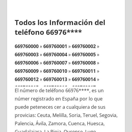
Todos los Información del
teléfono 66976****
669760000
»
669760001
»
669760002
»
669760003
»
669760004
»
669760005
»
669760006
»
669760007
»
669760008
»
669760009
»
669760010
»
669760011
»
669760012
»
669760013
»
669760014
»
669760015
»
669760016
»
669760017
»
El número de teléfono 66976****, es un
669760018
»
669760019
»
669760020
»
númer registrado en España por lo que
669760021
»
669760022
»
669760023
»
puede peteneces cer a cualquiera de sus
669760024
»
669760025
»
669760026
»
provicias: Ceuta, Melilla, Soria, Teruel, Segovia,
669760027
»
669760028
»
669760029
»
Palencia, Ávila, Zamora, Cuenca, Huesca,
669760030
»
669760031
»
669760032
»
Guadalajara, La Rioja, Ourense, Lugo,