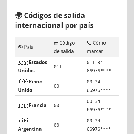
🌍
Códigos dе salida
internacional pοr país
☎️ Código
📞 Cómo
🌎 País
dе salida
marcar
🇺🇸
Estados
011 34
011
Unidos
66976****
🇬🇧
Reino
00 34
00
Unido
66976****
00 34
🇫🇷
Francia
00
66976****
🇦🇷
00 34
00
Argentina
66976****