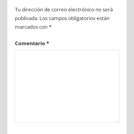
669760081
»
669760082
»
669760083
»
Tu dirección de correo electrónico no será
669760084
»
669760085
»
669760086
»
publicada.
Los campos obligatorios están
669760087
»
669760088
»
669760089
»
marcados con
*
669760090
»
669760091
»
669760092
»
669760093
»
669760094
»
669760095
»
Comentario
*
669760096
»
669760097
»
669760098
»
669760099
»
669760100
»
669760101
»
669760102
»
669760103
»
669760104
»
669760105
»
669760106
»
669760107
»
669760108
»
669760109
»
669760110
»
669760111
»
669760112
»
669760113
»
669760114
»
669760115
»
669760116
»
669760117
»
669760118
»
669760119
»
669760120
»
669760121
»
669760122
»
669760123
»
669760124
»
669760125
»
669760126
»
669760127
»
669760128
»