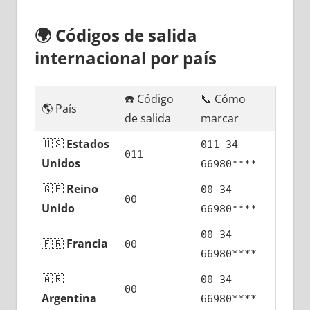
🌍
Códigos dе salida
internacional pοr país
☎️ Código
📞 Cómo
🌎 País
dе salida
marcar
🇺🇸
Estados
011 34
011
Unidos
66980****
🇬🇧
Reino
00 34
00
Unido
66980****
00 34
🇫🇷
Francia
00
66980****
🇦🇷
00 34
00
Argentina
66980****