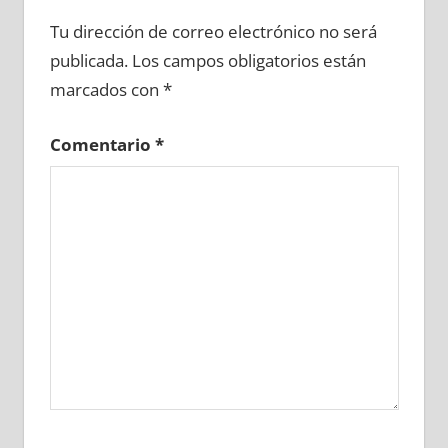
669800081
»
669800082
»
669800083
»
Tu dirección de correo electrónico no será
669800084
»
669800085
»
669800086
»
publicada.
Los campos obligatorios están
669800087
»
669800088
»
669800089
»
marcados con
*
669800090
»
669800091
»
669800092
»
669800093
»
669800094
»
669800095
»
Comentario
*
669800096
»
669800097
»
669800098
»
669800099
»
669800100
»
669800101
»
669800102
»
669800103
»
669800104
»
669800105
»
669800106
»
669800107
»
669800108
»
669800109
»
669800110
»
669800111
»
669800112
»
669800113
»
669800114
»
669800115
»
669800116
»
669800117
»
669800118
»
669800119
»
669800120
»
669800121
»
669800122
»
669800123
»
669800124
»
669800125
»
669800126
»
669800127
»
669800128
»