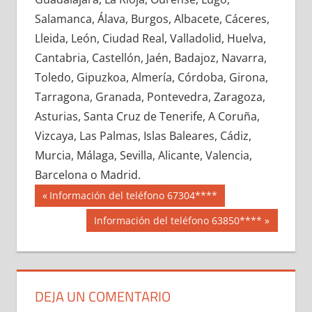
669800033
»
669800034
»
669800035
»
Salamanca, Álava, Burgos, Albacete, Cáceres,
669800036
»
669800037
»
669800038
»
Lleida, León, Ciudad Real, Valladolid, Huelva,
669800039
»
669800040
»
669800041
»
Cantabria, Castellón, Jaén, Badajoz, Navarra,
669800042
»
669800043
»
669800044
»
Toledo, Gipuzkoa, Almería, Córdoba, Girona,
669800045
»
669800046
»
669800047
»
Tarragona, Granada, Pontevedra, Zaragoza,
669800048
»
669800049
»
669800050
»
Asturias, Santa Cruz de Tenerife, A Coruña,
669800051
»
669800052
»
669800053
»
Vizcaya, Las Palmas, Islas Baleares, Cádiz,
669800054
»
669800055
»
669800056
»
Murcia, Málaga, Sevilla, Alicante, Valencia,
669800057
»
669800058
»
669800059
»
Barcelona o Madrid.
669800060
»
669800061
»
669800062
»
Navegación
66980
Entrada
Información del teléfono 67304****
669800063
»
669800064
»
669800065
»
anterior:
de
Siguiente
Información del teléfono 63850****
669800066
»
669800067
»
669800068
»
entrada:
entradas
669800069
»
669800070
»
669800071
»
669800072
»
669800073
»
669800074
»
669800075
»
669800076
»
669800077
»
DEJA UN COMENTARIO
669800078
»
669800079
»
669800080
»