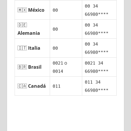
00 34
🇲🇽
México
00
66980****
🇩🇪
00 34
00
Alemania
66980****
00 34
🇮🇹
Italia
00
66980****
ο
0021
0021 34
🇧🇷
Brasil
0014
66980****
011 34
🇨🇦
Canadá
011
66980****