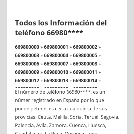
Todos los Información del
teléfono 66980****
669800000
»
669800001
»
669800002
»
669800003
»
669800004
»
669800005
»
669800006
»
669800007
»
669800008
»
669800009
»
669800010
»
669800011
»
669800012
»
669800013
»
669800014
»
669800015
»
669800016
»
669800017
»
El número de teléfono 66980****, es un
669800018
»
669800019
»
669800020
»
númer registrado en España por lo que
669800021
»
669800022
»
669800023
»
puede peteneces cer a cualquiera de sus
669800024
»
669800025
»
669800026
»
provicias: Ceuta, Melilla, Soria, Teruel, Segovia,
669800027
»
669800028
»
669800029
»
Palencia, Ávila, Zamora, Cuenca, Huesca,
669800030
»
669800031
»
669800032
»
Guadalajara, La Rioja, Ourense, Lugo,