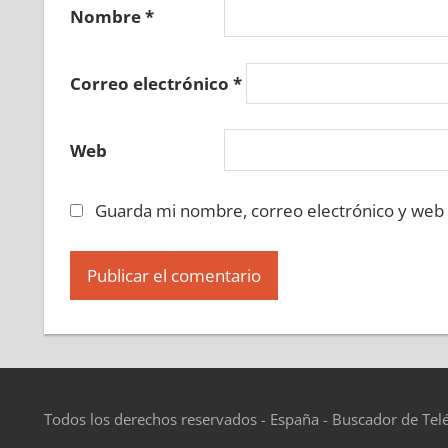
669950225
»
669950226
»
669950227
»
669950
Nombre
*
»
669950233
»
669950234
»
669950235
»
6699
669950240
»
669950241
»
669950242
»
669950
Correo electrónico
*
»
669950248
»
669950249
»
669950250
»
6699
669950255
»
669950256
»
669950257
»
669950
Web
»
669950263
»
669950264
»
669950265
»
6699
669950270
»
669950271
»
669950272
»
669950
Guarda mi nombre, correo electrónico y web
»
669950278
»
669950279
»
669950280
»
6699
669950285
»
669950286
»
669950287
»
669950
»
669950293
»
669950294
»
669950295
»
6699
669950300
»
669950301
»
669950302
»
669950
»
669950308
»
669950309
»
669950310
»
6699
669950315
»
669950316
»
669950317
»
669950
»
669950323
»
669950324
»
669950325
»
6699
Todos los derechos reservados - España - Buscador de Tel
669950330
»
669950331
»
669950332
»
669950