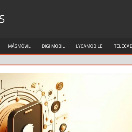
S
MÁSMÓVIL
DIGI MOBIL
LYCAMOBILE
TELECAB