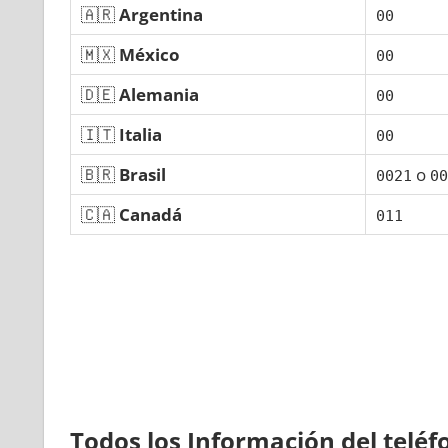
🇦🇷
Argentina
00
🇲🇽
México
00
🇩🇪
Alemania
00
🇮🇹
Italia
00
🇧🇷
Brasil
ο
0021
00
🇨🇦
Canadá
011
Todos los Información del telé