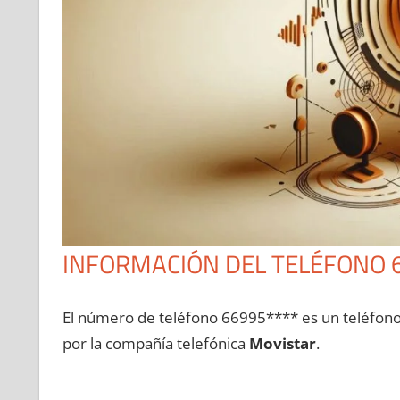
INFORMACIÓN DEL TELÉFONO 
El número dе teléfono 66995**** es un teléfon
pοr la compañía telefónica
Movistar
.