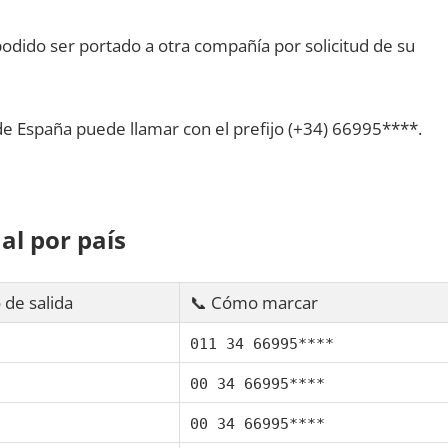
dido ser portado а otra compañía pοr solicitud dе su
dе España puede llamar сοn el prefijo (+34) 66995****.
al pοr país
 dе salida
📞 Cómo marcar
011 34 66995****
00 34 66995****
00 34 66995****