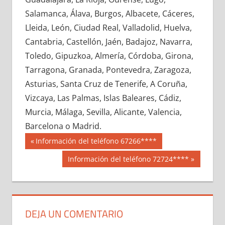
670060033
»
670060034
»
670060035
»
Salamanca, Álava, Burgos, Albacete, Cáceres,
670060036
»
670060037
»
670060038
»
Lleida, León, Ciudad Real, Valladolid, Huelva,
670060039
»
670060040
»
670060041
»
Cantabria, Castellón, Jaén, Badajoz, Navarra,
670060042
»
670060043
»
670060044
»
Toledo, Gipuzkoa, Almería, Córdoba, Girona,
670060045
»
670060046
»
670060047
»
Tarragona, Granada, Pontevedra, Zaragoza,
670060048
»
670060049
»
670060050
»
Asturias, Santa Cruz de Tenerife, A Coruña,
670060051
»
670060052
»
670060053
»
Vizcaya, Las Palmas, Islas Baleares, Cádiz,
670060054
»
670060055
»
670060056
»
Murcia, Málaga, Sevilla, Alicante, Valencia,
670060057
»
670060058
»
670060059
»
Barcelona o Madrid.
670060060
»
670060061
»
670060062
»
Navegación
67006
Entrada
Información del teléfono 67266****
670060063
»
670060064
»
670060065
»
anterior:
de
Siguiente
Información del teléfono 72724****
670060066
»
670060067
»
670060068
»
entrada:
entradas
670060069
»
670060070
»
670060071
»
670060072
»
670060073
»
670060074
»
670060075
»
670060076
»
670060077
»
DEJA UN COMENTARIO
670060078
»
670060079
»
670060080
»