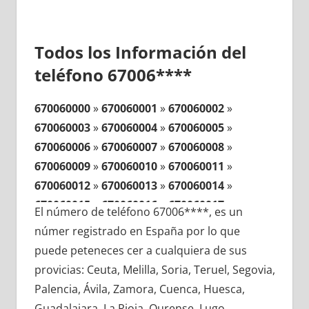
Todos los Información del
teléfono 67006****
670060000
»
670060001
»
670060002
»
670060003
»
670060004
»
670060005
»
670060006
»
670060007
»
670060008
»
670060009
»
670060010
»
670060011
»
670060012
»
670060013
»
670060014
»
670060015
»
670060016
»
670060017
»
El número de teléfono 67006****, es un
670060018
»
670060019
»
670060020
»
númer registrado en España por lo que
670060021
»
670060022
»
670060023
»
puede peteneces cer a cualquiera de sus
670060024
»
670060025
»
670060026
»
provicias: Ceuta, Melilla, Soria, Teruel, Segovia,
670060027
»
670060028
»
670060029
»
Palencia, Ávila, Zamora, Cuenca, Huesca,
670060030
»
670060031
»
670060032
»
Guadalajara, La Rioja, Ourense, Lugo,