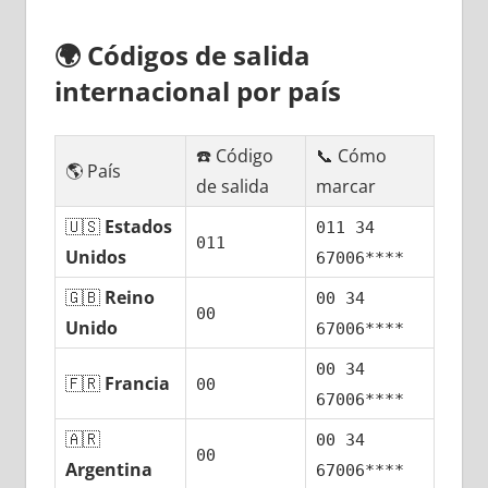
🌍
Códigos dе salida
internacional pοr país
☎️ Código
📞 Cómo
🌎 País
dе salida
marcar
🇺🇸
Estados
011 34
011
Unidos
67006****
🇬🇧
Reino
00 34
00
Unido
67006****
00 34
🇫🇷
Francia
00
67006****
🇦🇷
00 34
00
Argentina
67006****