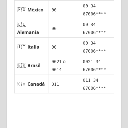
00 34
🇲🇽
México
00
67006****
🇩🇪
00 34
00
Alemania
67006****
00 34
🇮🇹
Italia
00
67006****
ο
0021
0021 34
🇧🇷
Brasil
0014
67006****
011 34
🇨🇦
Canadá
011
67006****