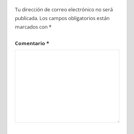
670060081
»
670060082
»
670060083
»
Tu dirección de correo electrónico no será
670060084
»
670060085
»
670060086
»
publicada.
Los campos obligatorios están
670060087
»
670060088
»
670060089
»
marcados con
*
670060090
»
670060091
»
670060092
»
670060093
»
670060094
»
670060095
»
Comentario
*
670060096
»
670060097
»
670060098
»
670060099
»
670060100
»
670060101
»
670060102
»
670060103
»
670060104
»
670060105
»
670060106
»
670060107
»
670060108
»
670060109
»
670060110
»
670060111
»
670060112
»
670060113
»
670060114
»
670060115
»
670060116
»
670060117
»
670060118
»
670060119
»
670060120
»
670060121
»
670060122
»
670060123
»
670060124
»
670060125
»
670060126
»
670060127
»
670060128
»