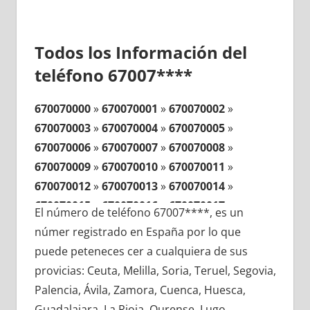
Todos los Información del
teléfono 67007****
670070000
»
670070001
»
670070002
»
670070003
»
670070004
»
670070005
»
670070006
»
670070007
»
670070008
»
670070009
»
670070010
»
670070011
»
670070012
»
670070013
»
670070014
»
670070015
»
670070016
»
670070017
»
El número de teléfono 67007****, es un
670070018
»
670070019
»
670070020
»
númer registrado en España por lo que
670070021
»
670070022
»
670070023
»
puede peteneces cer a cualquiera de sus
670070024
»
670070025
»
670070026
»
provicias: Ceuta, Melilla, Soria, Teruel, Segovia,
670070027
»
670070028
»
670070029
»
Palencia, Ávila, Zamora, Cuenca, Huesca,
670070030
»
670070031
»
670070032
»
Guadalajara, La Rioja, Ourense, Lugo,