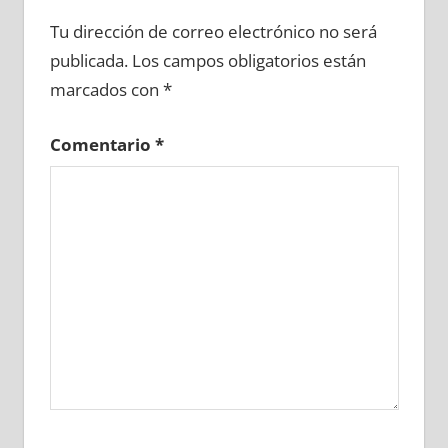
670070081
»
670070082
»
670070083
»
Tu dirección de correo electrónico no será
670070084
»
670070085
»
670070086
»
publicada.
Los campos obligatorios están
670070087
»
670070088
»
670070089
»
marcados con
*
670070090
»
670070091
»
670070092
»
670070093
»
670070094
»
670070095
»
Comentario
*
670070096
»
670070097
»
670070098
»
670070099
»
670070100
»
670070101
»
670070102
»
670070103
»
670070104
»
670070105
»
670070106
»
670070107
»
670070108
»
670070109
»
670070110
»
670070111
»
670070112
»
670070113
»
670070114
»
670070115
»
670070116
»
670070117
»
670070118
»
670070119
»
670070120
»
670070121
»
670070122
»
670070123
»
670070124
»
670070125
»
670070126
»
670070127
»
670070128
»