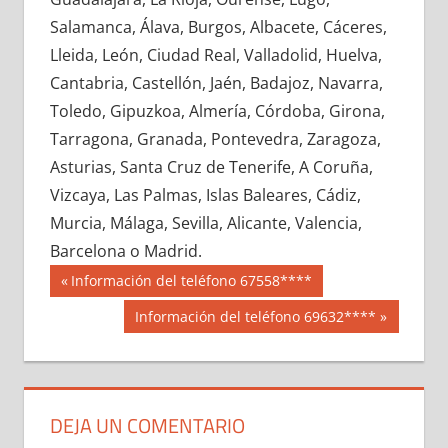
670070033
»
670070034
»
670070035
»
Salamanca, Álava, Burgos, Albacete, Cáceres,
670070036
»
670070037
»
670070038
»
Lleida, León, Ciudad Real, Valladolid, Huelva,
670070039
»
670070040
»
670070041
»
Cantabria, Castellón, Jaén, Badajoz, Navarra,
670070042
»
670070043
»
670070044
»
Toledo, Gipuzkoa, Almería, Córdoba, Girona,
670070045
»
670070046
»
670070047
»
Tarragona, Granada, Pontevedra, Zaragoza,
670070048
»
670070049
»
670070050
»
Asturias, Santa Cruz de Tenerife, A Coruña,
670070051
»
670070052
»
670070053
»
Vizcaya, Las Palmas, Islas Baleares, Cádiz,
670070054
»
670070055
»
670070056
»
Murcia, Málaga, Sevilla, Alicante, Valencia,
670070057
»
670070058
»
670070059
»
Barcelona o Madrid.
670070060
»
670070061
»
670070062
»
Navegación
67007
Entrada
Información del teléfono 67558****
670070063
»
670070064
»
670070065
»
anterior:
de
Siguiente
Información del teléfono 69632****
670070066
»
670070067
»
670070068
»
entrada:
entradas
670070069
»
670070070
»
670070071
»
670070072
»
670070073
»
670070074
»
670070075
»
670070076
»
670070077
»
DEJA UN COMENTARIO
670070078
»
670070079
»
670070080
»