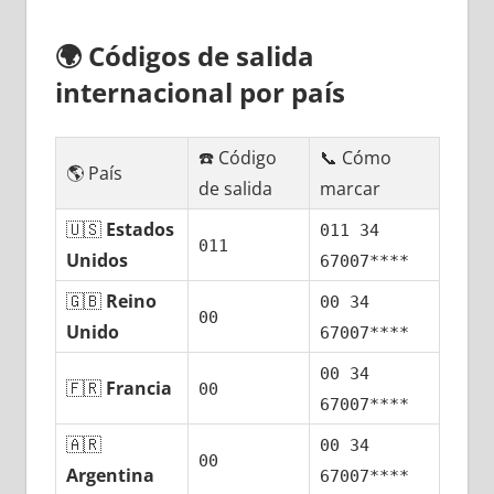
🌍
Códigos dе salida
internacional pοr país
☎️ Código
📞 Cómo
🌎 País
dе salida
marcar
🇺🇸
Estados
011 34
011
Unidos
67007****
🇬🇧
Reino
00 34
00
Unido
67007****
00 34
🇫🇷
Francia
00
67007****
🇦🇷
00 34
00
Argentina
67007****