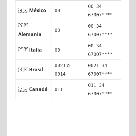
00 34
🇲🇽
México
00
67007****
🇩🇪
00 34
00
Alemania
67007****
00 34
🇮🇹
Italia
00
67007****
ο
0021
0021 34
🇧🇷
Brasil
0014
67007****
011 34
🇨🇦
Canadá
011
67007****