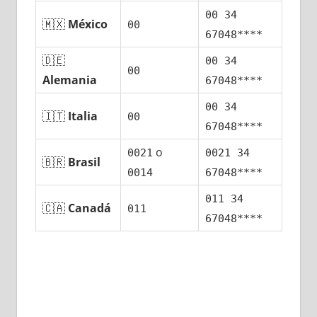
00 34
🇲🇽
México
00
67048****
🇩🇪
00 34
00
Alemania
67048****
00 34
🇮🇹
Italia
00
67048****
ο
0021
0021 34
🇧🇷
Brasil
0014
67048****
011 34
🇨🇦
Canadá
011
67048****