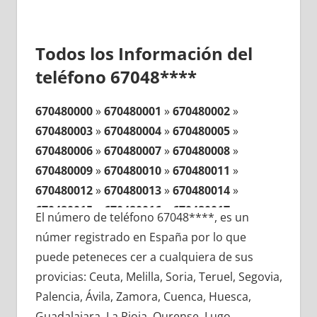
Todos los Información del
teléfono 67048****
670480000
»
670480001
»
670480002
»
670480003
»
670480004
»
670480005
»
670480006
»
670480007
»
670480008
»
670480009
»
670480010
»
670480011
»
670480012
»
670480013
»
670480014
»
670480015
»
670480016
»
670480017
»
El número de teléfono 67048****, es un
670480018
»
670480019
»
670480020
»
númer registrado en España por lo que
670480021
»
670480022
»
670480023
»
puede peteneces cer a cualquiera de sus
670480024
»
670480025
»
670480026
»
provicias: Ceuta, Melilla, Soria, Teruel, Segovia,
670480027
»
670480028
»
670480029
»
Palencia, Ávila, Zamora, Cuenca, Huesca,
670480030
»
670480031
»
670480032
»
Guadalajara, La Rioja, Ourense, Lugo,