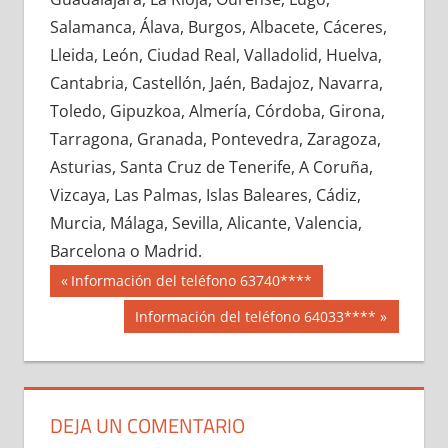
670480033
»
670480034
»
670480035
»
Salamanca, Álava, Burgos, Albacete, Cáceres,
670480036
»
670480037
»
670480038
»
Lleida, León, Ciudad Real, Valladolid, Huelva,
670480039
»
670480040
»
670480041
»
Cantabria, Castellón, Jaén, Badajoz, Navarra,
670480042
»
670480043
»
670480044
»
Toledo, Gipuzkoa, Almería, Córdoba, Girona,
670480045
»
670480046
»
670480047
»
Tarragona, Granada, Pontevedra, Zaragoza,
670480048
»
670480049
»
670480050
»
Asturias, Santa Cruz de Tenerife, A Coruña,
670480051
»
670480052
»
670480053
»
Vizcaya, Las Palmas, Islas Baleares, Cádiz,
670480054
»
670480055
»
670480056
»
Murcia, Málaga, Sevilla, Alicante, Valencia,
670480057
»
670480058
»
670480059
»
Barcelona o Madrid.
670480060
»
670480061
»
670480062
»
Navegación
67048
Entrada
Información del teléfono 63740****
670480063
»
670480064
»
670480065
»
anterior:
de
Siguiente
Información del teléfono 64033****
670480066
»
670480067
»
670480068
»
entrada:
entradas
670480069
»
670480070
»
670480071
»
670480072
»
670480073
»
670480074
»
670480075
»
670480076
»
670480077
»
DEJA UN COMENTARIO
670480078
»
670480079
»
670480080
»