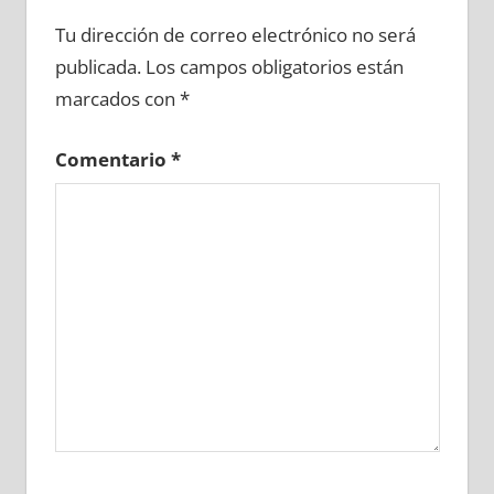
670480081
»
670480082
»
670480083
»
Tu dirección de correo electrónico no será
670480084
»
670480085
»
670480086
»
publicada.
Los campos obligatorios están
670480087
»
670480088
»
670480089
»
marcados con
*
670480090
»
670480091
»
670480092
»
670480093
»
670480094
»
670480095
»
Comentario
*
670480096
»
670480097
»
670480098
»
670480099
»
670480100
»
670480101
»
670480102
»
670480103
»
670480104
»
670480105
»
670480106
»
670480107
»
670480108
»
670480109
»
670480110
»
670480111
»
670480112
»
670480113
»
670480114
»
670480115
»
670480116
»
670480117
»
670480118
»
670480119
»
670480120
»
670480121
»
670480122
»
670480123
»
670480124
»
670480125
»
670480126
»
670480127
»
670480128
»