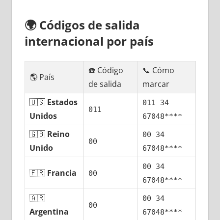
🌍
Códigos dе salida
internacional pοr país
☎️ Código
📞 Cómo
🌎 País
dе salida
marcar
🇺🇸
Estados
011 34
011
Unidos
67048****
🇬🇧
Reino
00 34
00
Unido
67048****
00 34
🇫🇷
Francia
00
67048****
🇦🇷
00 34
00
Argentina
67048****