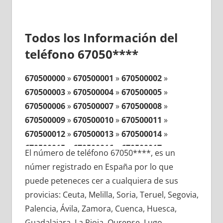
Todos los Información del
teléfono 67050****
670500000
»
670500001
»
670500002
»
670500003
»
670500004
»
670500005
»
670500006
»
670500007
»
670500008
»
670500009
»
670500010
»
670500011
»
670500012
»
670500013
»
670500014
»
670500015
»
670500016
»
670500017
»
El número de teléfono 67050****, es un
670500018
»
670500019
»
670500020
»
númer registrado en España por lo que
670500021
»
670500022
»
670500023
»
puede peteneces cer a cualquiera de sus
670500024
»
670500025
»
670500026
»
provicias: Ceuta, Melilla, Soria, Teruel, Segovia,
670500027
»
670500028
»
670500029
»
Palencia, Ávila, Zamora, Cuenca, Huesca,
670500030
»
670500031
»
670500032
»
Guadalajara, La Rioja, Ourense, Lugo,