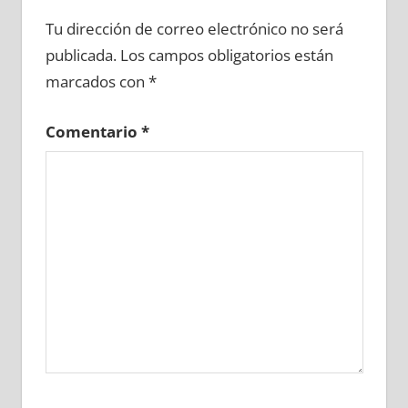
670500081
»
670500082
»
670500083
»
Tu dirección de correo electrónico no será
670500084
»
670500085
»
670500086
»
publicada.
Los campos obligatorios están
670500087
»
670500088
»
670500089
»
marcados con
*
670500090
»
670500091
»
670500092
»
670500093
»
670500094
»
670500095
»
Comentario
*
670500096
»
670500097
»
670500098
»
670500099
»
670500100
»
670500101
»
670500102
»
670500103
»
670500104
»
670500105
»
670500106
»
670500107
»
670500108
»
670500109
»
670500110
»
670500111
»
670500112
»
670500113
»
670500114
»
670500115
»
670500116
»
670500117
»
670500118
»
670500119
»
670500120
»
670500121
»
670500122
»
670500123
»
670500124
»
670500125
»
670500126
»
670500127
»
670500128
»