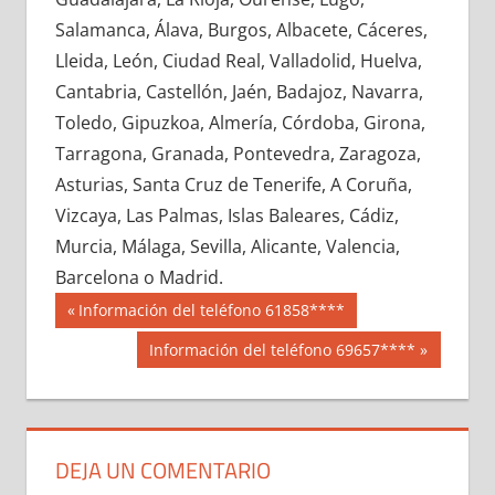
670500033
»
670500034
»
670500035
»
Salamanca, Álava, Burgos, Albacete, Cáceres,
670500036
»
670500037
»
670500038
»
Lleida, León, Ciudad Real, Valladolid, Huelva,
670500039
»
670500040
»
670500041
»
Cantabria, Castellón, Jaén, Badajoz, Navarra,
670500042
»
670500043
»
670500044
»
Toledo, Gipuzkoa, Almería, Córdoba, Girona,
670500045
»
670500046
»
670500047
»
Tarragona, Granada, Pontevedra, Zaragoza,
670500048
»
670500049
»
670500050
»
Asturias, Santa Cruz de Tenerife, A Coruña,
670500051
»
670500052
»
670500053
»
Vizcaya, Las Palmas, Islas Baleares, Cádiz,
670500054
»
670500055
»
670500056
»
Murcia, Málaga, Sevilla, Alicante, Valencia,
670500057
»
670500058
»
670500059
»
Barcelona o Madrid.
670500060
»
670500061
»
670500062
»
Navegación
67050
Entrada
Información del teléfono 61858****
670500063
»
670500064
»
670500065
»
anterior:
de
Siguiente
Información del teléfono 69657****
670500066
»
670500067
»
670500068
»
entrada:
entradas
670500069
»
670500070
»
670500071
»
670500072
»
670500073
»
670500074
»
670500075
»
670500076
»
670500077
»
DEJA UN COMENTARIO
670500078
»
670500079
»
670500080
»