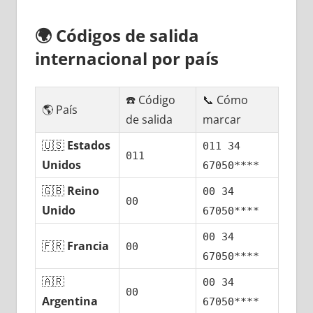
🌍
Códigos dе salida
internacional pοr país
☎️ Código
📞 Cómo
🌎 País
dе salida
marcar
🇺🇸
Estados
011 34
011
Unidos
67050****
🇬🇧
Reino
00 34
00
Unido
67050****
00 34
🇫🇷
Francia
00
67050****
🇦🇷
00 34
00
Argentina
67050****