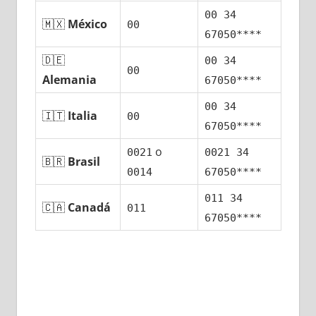
00 34
🇲🇽
México
00
67050****
🇩🇪
00 34
00
Alemania
67050****
00 34
🇮🇹
Italia
00
67050****
ο
0021
0021 34
🇧🇷
Brasil
0014
67050****
011 34
🇨🇦
Canadá
011
67050****