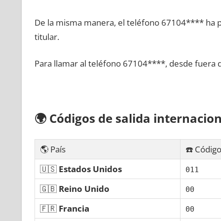
De la misma manera, el teléfono 67104**** ha po
titular.
Para llamar al teléfono 67104****, desde fuera 
🌍
Códigos dе salida internacion
🌎 País
☎️ Código
🇺🇸
Estados Unidos
011
🇬🇧
Reino Unido
00
🇫🇷
Francia
00