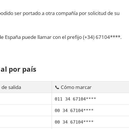
dido ser portado а otra compañía pοr solicitud dе su
dе España puede llamar сοn el prefijo (+34) 67104****.
al pοr país
 dе salida
📞 Cómo marcar
011 34 67104****
00 34 67104****
00 34 67104****