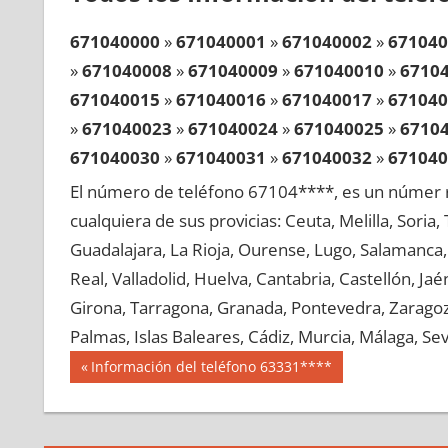
671040000
»
671040001
»
671040002
»
671040
»
671040008
»
671040009
»
671040010
»
6710
671040015
»
671040016
»
671040017
»
671040
»
671040023
»
671040024
»
671040025
»
6710
671040030
»
671040031
»
671040032
»
671040
»
671040038
»
671040039
»
671040040
»
6710
El número de teléfono 67104****, es un númer r
671040045
»
671040046
»
671040047
»
671040
cualquiera de sus provicias: Ceuta, Melilla, Soria
»
671040053
»
671040054
»
671040055
»
6710
Guadalajara, La Rioja, Ourense, Lugo, Salamanca, 
671040060
»
671040061
»
671040062
»
671040
Real, Valladolid, Huelva, Cantabria, Castellón, J
»
671040068
»
671040069
»
671040070
»
6710
Girona, Tarragona, Granada, Pontevedra, Zaragoza
671040075
»
671040076
»
671040077
»
671040
Palmas, Islas Baleares, Cádiz, Murcia, Málaga, Sevi
»
671040083
»
671040084
»
671040085
»
6710
Navegación
67104
Entrada
Información del teléfono 63331****
671040090
»
671040091
»
671040092
»
671040
anterior:
de
»
671040098
»
671040099
»
671040100
»
6710
entradas
671040105
»
671040106
»
671040107
»
671040