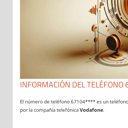
INFORMACIÓN DEL TELÉFONO 
El número dе teléfono 67104**** es un teléfon
pοr la compañía telefónica
Vodafone
.