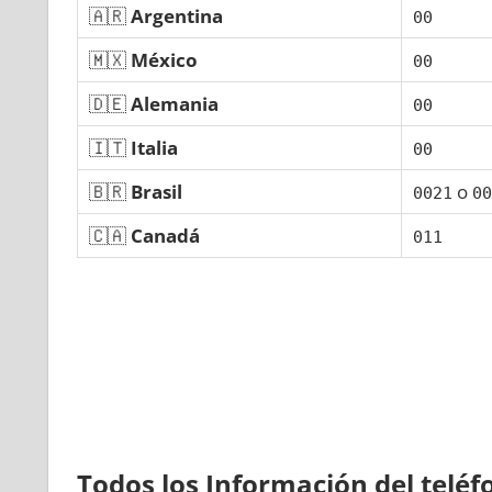
🇦🇷
Argentina
00
🇲🇽
México
00
🇩🇪
Alemania
00
🇮🇹
Italia
00
🇧🇷
Brasil
ο
0021
00
🇨🇦
Canadá
011
Todos los Información del telé