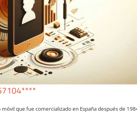
67104****
o móvil quе fue comercializado en España después dе 198