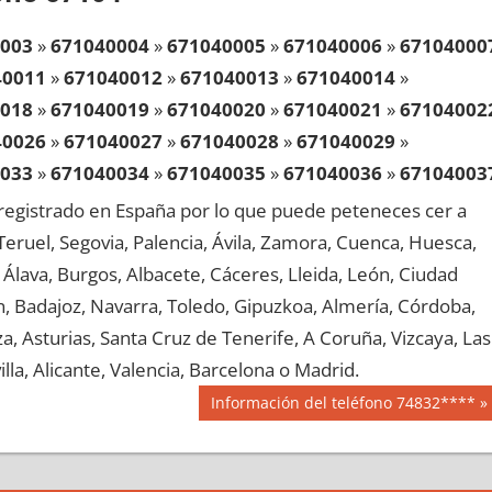
003
»
671040004
»
671040005
»
671040006
»
67104000
40011
»
671040012
»
671040013
»
671040014
»
018
»
671040019
»
671040020
»
671040021
»
67104002
40026
»
671040027
»
671040028
»
671040029
»
033
»
671040034
»
671040035
»
671040036
»
67104003
40041
»
671040042
»
671040043
»
671040044
»
egistrado en España por lo que puede peteneces cer a
048
»
671040049
»
671040050
»
671040051
»
67104005
, Teruel, Segovia, Palencia, Ávila, Zamora, Cuenca, Huesca,
40056
»
671040057
»
671040058
»
671040059
»
Álava, Burgos, Albacete, Cáceres, Lleida, León, Ciudad
063
»
671040064
»
671040065
»
671040066
»
67104006
aén, Badajoz, Navarra, Toledo, Gipuzkoa, Almería, Córdoba,
40071
»
671040072
»
671040073
»
671040074
»
, Asturias, Santa Cruz de Tenerife, A Coruña, Vizcaya, Las
078
»
671040079
»
671040080
»
671040081
»
67104008
lla, Alicante, Valencia, Barcelona o Madrid.
40086
»
671040087
»
671040088
»
671040089
»
Siguiente
Información del teléfono 74832****
093
»
671040094
»
671040095
»
671040096
»
67104009
entrada:
40101
»
671040102
»
671040103
»
671040104
»
108
»
671040109
»
671040110
»
671040111
»
67104011