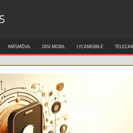
S
MÁSMÓVIL
DIGI MOBIL
LYCAMOBILE
TELECAB