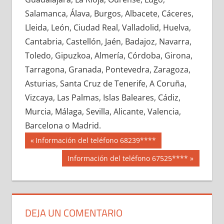
671160033
»
671160034
»
671160035
»
Salamanca, Álava, Burgos, Albacete, Cáceres,
671160036
»
671160037
»
671160038
»
Lleida, León, Ciudad Real, Valladolid, Huelva,
671160039
»
671160040
»
671160041
»
Cantabria, Castellón, Jaén, Badajoz, Navarra,
671160042
»
671160043
»
671160044
»
Toledo, Gipuzkoa, Almería, Córdoba, Girona,
671160045
»
671160046
»
671160047
»
Tarragona, Granada, Pontevedra, Zaragoza,
671160048
»
671160049
»
671160050
»
Asturias, Santa Cruz de Tenerife, A Coruña,
671160051
»
671160052
»
671160053
»
Vizcaya, Las Palmas, Islas Baleares, Cádiz,
671160054
»
671160055
»
671160056
»
Murcia, Málaga, Sevilla, Alicante, Valencia,
671160057
»
671160058
»
671160059
»
Barcelona o Madrid.
671160060
»
671160061
»
671160062
»
Navegación
67116
Entrada
Información del teléfono 68239****
671160063
»
671160064
»
671160065
»
anterior:
de
Siguiente
Información del teléfono 67525****
671160066
»
671160067
»
671160068
»
entrada:
entradas
671160069
»
671160070
»
671160071
»
671160072
»
671160073
»
671160074
»
671160075
»
671160076
»
671160077
»
DEJA UN COMENTARIO
671160078
»
671160079
»
671160080
»