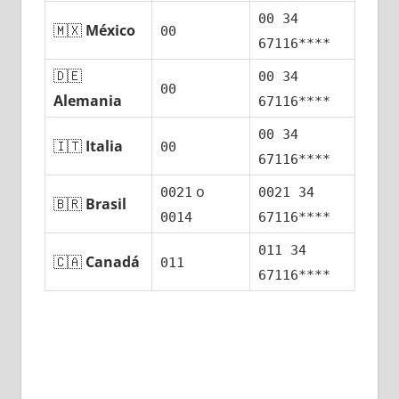
00 34
🇲🇽
México
00
67116****
🇩🇪
00 34
00
Alemania
67116****
00 34
🇮🇹
Italia
00
67116****
ο
0021
0021 34
🇧🇷
Brasil
0014
67116****
011 34
🇨🇦
Canadá
011
67116****