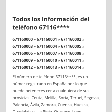
Todos los Información del
teléfono 67116****
671160000
»
671160001
»
671160002
»
671160003
»
671160004
»
671160005
»
671160006
»
671160007
»
671160008
»
671160009
»
671160010
»
671160011
»
671160012
»
671160013
»
671160014
»
671160015
»
671160016
»
671160017
»
El número de teléfono 67116****, es un
671160018
»
671160019
»
671160020
»
númer registrado en España por lo que
671160021
»
671160022
»
671160023
»
puede peteneces cer a cualquiera de sus
671160024
»
671160025
»
671160026
»
provicias: Ceuta, Melilla, Soria, Teruel, Segovia,
671160027
»
671160028
»
671160029
»
Palencia, Ávila, Zamora, Cuenca, Huesca,
671160030
»
671160031
»
671160032
»
Guadalajara, La Rioja, Ourense, Lugo,