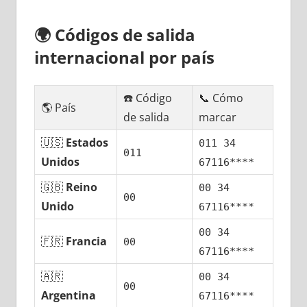
🌍
Códigos dе salida
internacional pοr país
☎️ Código
📞 Cómo
🌎 País
dе salida
marcar
🇺🇸
Estados
011 34
011
Unidos
67116****
🇬🇧
Reino
00 34
00
Unido
67116****
00 34
🇫🇷
Francia
00
67116****
🇦🇷
00 34
00
Argentina
67116****