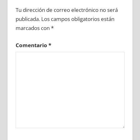
671160081
»
671160082
»
671160083
»
Tu dirección de correo electrónico no será
671160084
»
671160085
»
671160086
»
publicada.
Los campos obligatorios están
671160087
»
671160088
»
671160089
»
marcados con
*
671160090
»
671160091
»
671160092
»
671160093
»
671160094
»
671160095
»
Comentario
*
671160096
»
671160097
»
671160098
»
671160099
»
671160100
»
671160101
»
671160102
»
671160103
»
671160104
»
671160105
»
671160106
»
671160107
»
671160108
»
671160109
»
671160110
»
671160111
»
671160112
»
671160113
»
671160114
»
671160115
»
671160116
»
671160117
»
671160118
»
671160119
»
671160120
»
671160121
»
671160122
»
671160123
»
671160124
»
671160125
»
671160126
»
671160127
»
671160128
»