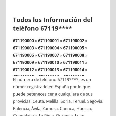
Todos los Información del
teléfono 67119****
671190000
»
671190001
»
671190002
»
671190003
»
671190004
»
671190005
»
671190006
»
671190007
»
671190008
»
671190009
»
671190010
»
671190011
»
671190012
»
671190013
»
671190014
»
671190015
»
671190016
»
671190017
»
El número de teléfono 67119****, es un
671190018
»
671190019
»
671190020
»
númer registrado en España por lo que
671190021
»
671190022
»
671190023
»
puede peteneces cer a cualquiera de sus
671190024
»
671190025
»
671190026
»
provicias: Ceuta, Melilla, Soria, Teruel, Segovia,
671190027
»
671190028
»
671190029
»
Palencia, Ávila, Zamora, Cuenca, Huesca,
671190030
»
671190031
»
671190032
»
Guadalajara, La Rioja, Ourense, Lugo,