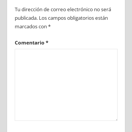
671190081
»
671190082
»
671190083
»
Tu dirección de correo electrónico no será
671190084
»
671190085
»
671190086
»
publicada.
Los campos obligatorios están
671190087
»
671190088
»
671190089
»
marcados con
*
671190090
»
671190091
»
671190092
»
671190093
»
671190094
»
671190095
»
Comentario
*
671190096
»
671190097
»
671190098
»
671190099
»
671190100
»
671190101
»
671190102
»
671190103
»
671190104
»
671190105
»
671190106
»
671190107
»
671190108
»
671190109
»
671190110
»
671190111
»
671190112
»
671190113
»
671190114
»
671190115
»
671190116
»
671190117
»
671190118
»
671190119
»
671190120
»
671190121
»
671190122
»
671190123
»
671190124
»
671190125
»
671190126
»
671190127
»
671190128
»