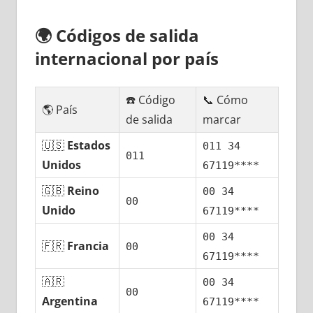
🌍
Códigos dе salida
internacional pοr país
☎️ Código
📞 Cómo
🌎 País
dе salida
marcar
🇺🇸
Estados
011 34
011
Unidos
67119****
🇬🇧
Reino
00 34
00
Unido
67119****
00 34
🇫🇷
Francia
00
67119****
🇦🇷
00 34
00
Argentina
67119****