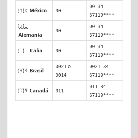
00 34
🇲🇽
México
00
67119****
🇩🇪
00 34
00
Alemania
67119****
00 34
🇮🇹
Italia
00
67119****
ο
0021
0021 34
🇧🇷
Brasil
0014
67119****
011 34
🇨🇦
Canadá
011
67119****