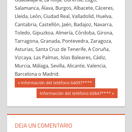
671190033
»
671190034
»
671190035
»
Salamanca, Álava, Burgos, Albacete, Cáceres,
671190036
»
671190037
»
671190038
»
Lleida, León, Ciudad Real, Valladolid, Huelva,
671190039
»
671190040
»
671190041
»
Cantabria, Castellón, Jaén, Badajoz, Navarra,
671190042
»
671190043
»
671190044
»
Toledo, Gipuzkoa, Almería, Córdoba, Girona,
671190045
»
671190046
»
671190047
»
Tarragona, Granada, Pontevedra, Zaragoza,
671190048
»
671190049
»
671190050
»
Asturias, Santa Cruz de Tenerife, A Coruña,
671190051
»
671190052
»
671190053
»
Vizcaya, Las Palmas, Islas Baleares, Cádiz,
671190054
»
671190055
»
671190056
»
Murcia, Málaga, Sevilla, Alicante, Valencia,
671190057
»
671190058
»
671190059
»
Barcelona o Madrid.
671190060
»
671190061
»
671190062
»
Navegación
67119
Entrada
Información del teléfono 64097****
671190063
»
671190064
»
671190065
»
anterior:
de
Siguiente
Información del teléfono 65847****
671190066
»
671190067
»
671190068
»
entrada:
entradas
671190069
»
671190070
»
671190071
»
671190072
»
671190073
»
671190074
»
671190075
»
671190076
»
671190077
»
DEJA UN COMENTARIO
671190078
»
671190079
»
671190080
»