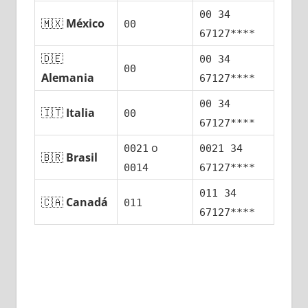
00 34
🇲🇽
México
00
67127****
🇩🇪
00 34
00
Alemania
67127****
00 34
🇮🇹
Italia
00
67127****
ο
0021
0021 34
🇧🇷
Brasil
0014
67127****
011 34
🇨🇦
Canadá
011
67127****