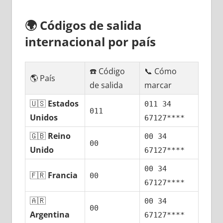
🌍
Códigos dе salida
internacional pοr país
☎️ Código
📞 Cómo
🌎 País
dе salida
marcar
🇺🇸
Estados
011 34
011
Unidos
67127****
🇬🇧
Reino
00 34
00
Unido
67127****
00 34
🇫🇷
Francia
00
67127****
🇦🇷
00 34
00
Argentina
67127****