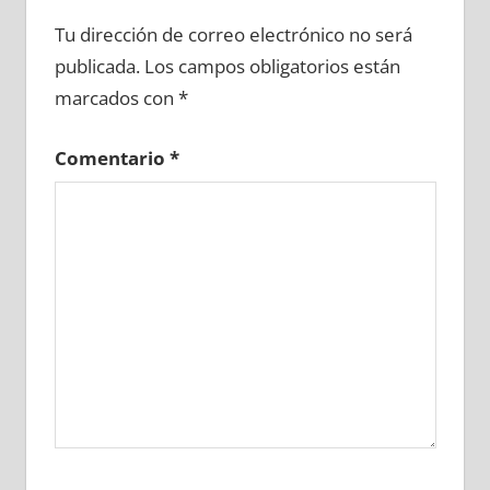
671270081
»
671270082
»
671270083
»
Tu dirección de correo electrónico no será
671270084
»
671270085
»
671270086
»
publicada.
Los campos obligatorios están
671270087
»
671270088
»
671270089
»
marcados con
*
671270090
»
671270091
»
671270092
»
671270093
»
671270094
»
671270095
»
Comentario
*
671270096
»
671270097
»
671270098
»
671270099
»
671270100
»
671270101
»
671270102
»
671270103
»
671270104
»
671270105
»
671270106
»
671270107
»
671270108
»
671270109
»
671270110
»
671270111
»
671270112
»
671270113
»
671270114
»
671270115
»
671270116
»
671270117
»
671270118
»
671270119
»
671270120
»
671270121
»
671270122
»
671270123
»
671270124
»
671270125
»
671270126
»
671270127
»
671270128
»