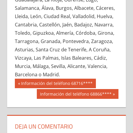
671270033
»
671270034
»
671270035
»
Salamanca, Álava, Burgos, Albacete, Cáceres,
671270036
»
671270037
»
671270038
»
Lleida, León, Ciudad Real, Valladolid, Huelva,
671270039
»
671270040
»
671270041
»
Cantabria, Castellón, Jaén, Badajoz, Navarra,
671270042
»
671270043
»
671270044
»
Toledo, Gipuzkoa, Almería, Córdoba, Girona,
671270045
»
671270046
»
671270047
»
Tarragona, Granada, Pontevedra, Zaragoza,
671270048
»
671270049
»
671270050
»
Asturias, Santa Cruz de Tenerife, A Coruña,
671270051
»
671270052
»
671270053
»
Vizcaya, Las Palmas, Islas Baleares, Cádiz,
671270054
»
671270055
»
671270056
»
Murcia, Málaga, Sevilla, Alicante, Valencia,
671270057
»
671270058
»
671270059
»
Barcelona o Madrid.
671270060
»
671270061
»
671270062
»
Navegación
67127
Entrada
Información del teléfono 68716****
671270063
»
671270064
»
671270065
»
anterior:
de
Siguiente
Información del teléfono 68866****
671270066
»
671270067
»
671270068
»
entrada:
entradas
671270069
»
671270070
»
671270071
»
671270072
»
671270073
»
671270074
»
671270075
»
671270076
»
671270077
»
DEJA UN COMENTARIO
671270078
»
671270079
»
671270080
»