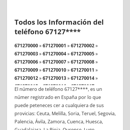
Todos los Información del
teléfono 67127****
671270000
»
671270001
»
671270002
»
671270003
»
671270004
»
671270005
»
671270006
»
671270007
»
671270008
»
671270009
»
671270010
»
671270011
»
671270012
»
671270013
»
671270014
»
671270015
»
671270016
»
671270017
»
El número de teléfono 67127****, es un
671270018
»
671270019
»
671270020
»
númer registrado en España por lo que
671270021
»
671270022
»
671270023
»
puede peteneces cer a cualquiera de sus
671270024
»
671270025
»
671270026
»
provicias: Ceuta, Melilla, Soria, Teruel, Segovia,
671270027
»
671270028
»
671270029
»
Palencia, Ávila, Zamora, Cuenca, Huesca,
671270030
»
671270031
»
671270032
»
Guadalajara, La Rioja, Ourense, Lugo,