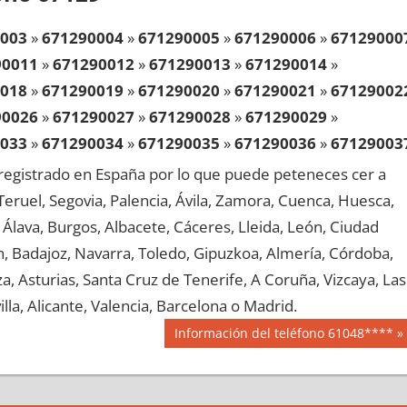
003
»
671290004
»
671290005
»
671290006
»
67129000
90011
»
671290012
»
671290013
»
671290014
»
018
»
671290019
»
671290020
»
671290021
»
67129002
90026
»
671290027
»
671290028
»
671290029
»
033
»
671290034
»
671290035
»
671290036
»
67129003
90041
»
671290042
»
671290043
»
671290044
»
egistrado en España por lo que puede peteneces cer a
048
»
671290049
»
671290050
»
671290051
»
67129005
, Teruel, Segovia, Palencia, Ávila, Zamora, Cuenca, Huesca,
90056
»
671290057
»
671290058
»
671290059
»
Álava, Burgos, Albacete, Cáceres, Lleida, León, Ciudad
063
»
671290064
»
671290065
»
671290066
»
67129006
aén, Badajoz, Navarra, Toledo, Gipuzkoa, Almería, Córdoba,
90071
»
671290072
»
671290073
»
671290074
»
, Asturias, Santa Cruz de Tenerife, A Coruña, Vizcaya, Las
078
»
671290079
»
671290080
»
671290081
»
67129008
lla, Alicante, Valencia, Barcelona o Madrid.
90086
»
671290087
»
671290088
»
671290089
»
Siguiente
Información del teléfono 61048****
093
»
671290094
»
671290095
»
671290096
»
67129009
entrada:
90101
»
671290102
»
671290103
»
671290104
»
108
»
671290109
»
671290110
»
671290111
»
67129011