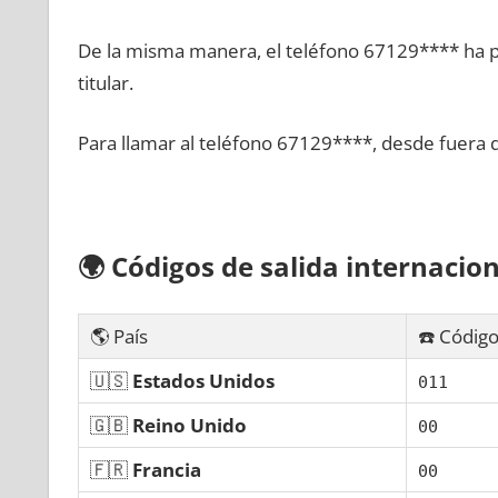
De la misma manera, el teléfono 67129**** ha po
titular.
Para llamar al teléfono 67129****, desde fuera 
🌍
Códigos dе salida internacion
🌎 País
☎️ Código
🇺🇸
Estados Unidos
011
🇬🇧
Reino Unido
00
🇫🇷
Francia
00