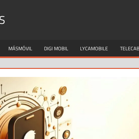
S
MÁSMÓVIL
DIGI MOBIL
LYCAMOBILE
TELECAB