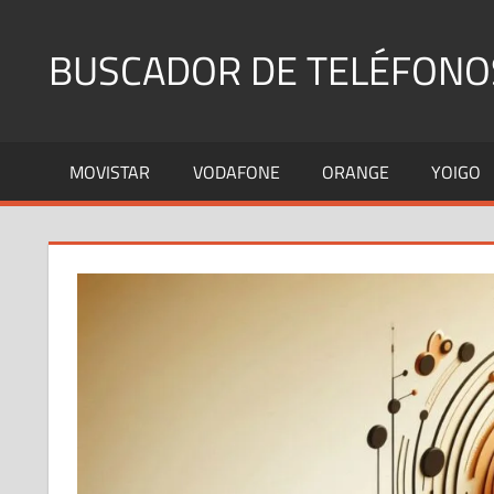
Saltar
al
BUSCADOR DE TELÉFONO
contenido
Identifica
Números
MOVISTAR
VODAFONE
ORANGE
YOIGO
Fijos
y
Móviles