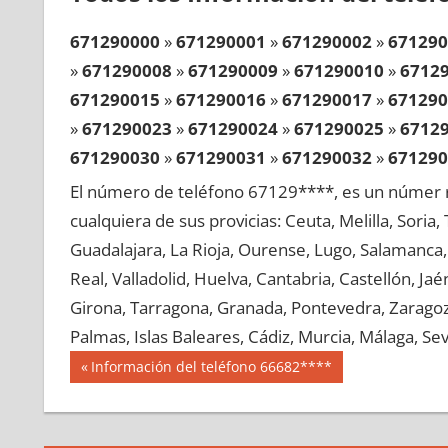
671290000
»
671290001
»
671290002
»
671290
»
671290008
»
671290009
»
671290010
»
6712
671290015
»
671290016
»
671290017
»
671290
»
671290023
»
671290024
»
671290025
»
6712
671290030
»
671290031
»
671290032
»
671290
»
671290038
»
671290039
»
671290040
»
6712
El número de teléfono 67129****, es un númer r
671290045
»
671290046
»
671290047
»
671290
cualquiera de sus provicias: Ceuta, Melilla, Soria
»
671290053
»
671290054
»
671290055
»
6712
Guadalajara, La Rioja, Ourense, Lugo, Salamanca, 
671290060
»
671290061
»
671290062
»
671290
Real, Valladolid, Huelva, Cantabria, Castellón, J
»
671290068
»
671290069
»
671290070
»
6712
Girona, Tarragona, Granada, Pontevedra, Zaragoza
671290075
»
671290076
»
671290077
»
671290
Palmas, Islas Baleares, Cádiz, Murcia, Málaga, Sevi
»
671290083
»
671290084
»
671290085
»
6712
Navegación
67129
Entrada
Información del teléfono 66682****
671290090
»
671290091
»
671290092
»
671290
anterior:
de
»
671290098
»
671290099
»
671290100
»
6712
entradas
671290105
»
671290106
»
671290107
»
671290