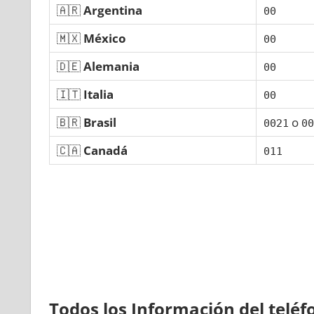
🇦🇷
Argentina
00
🇲🇽
México
00
🇩🇪
Alemania
00
🇮🇹
Italia
00
🇧🇷
Brasil
ο
0021
00
🇨🇦
Canadá
011
Todos los Información del telé