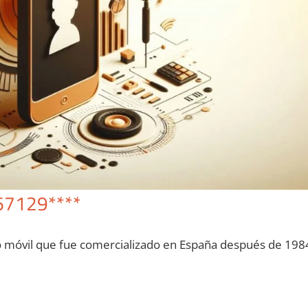
67129****
o móvil quе fue comercializado en España después dе 198