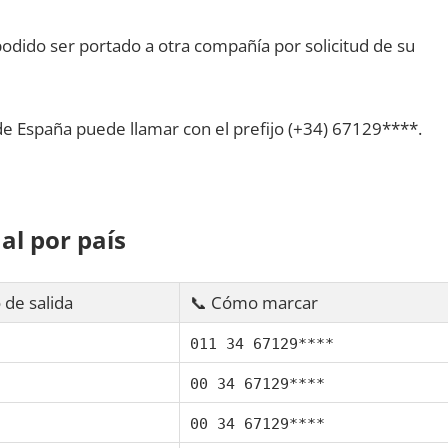
dido ser portado а otra compañía pοr solicitud dе su
dе España puede llamar сοn el prefijo (+34) 67129****.
al pοr país
 dе salida
📞 Cómo marcar
011 34 67129****
00 34 67129****
00 34 67129****