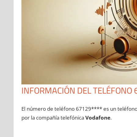
INFORMACIÓN DEL TELÉFONO 
El número dе teléfono 67129**** es un teléfon
pοr la compañía telefónica
Vodafone
.