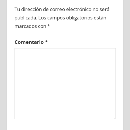
671300081
»
671300082
»
671300083
»
Tu dirección de correo electrónico no será
671300084
»
671300085
»
671300086
»
publicada.
Los campos obligatorios están
671300087
»
671300088
»
671300089
»
marcados con
*
671300090
»
671300091
»
671300092
»
671300093
»
671300094
»
671300095
»
Comentario
*
671300096
»
671300097
»
671300098
»
671300099
»
671300100
»
671300101
»
671300102
»
671300103
»
671300104
»
671300105
»
671300106
»
671300107
»
671300108
»
671300109
»
671300110
»
671300111
»
671300112
»
671300113
»
671300114
»
671300115
»
671300116
»
671300117
»
671300118
»
671300119
»
671300120
»
671300121
»
671300122
»
671300123
»
671300124
»
671300125
»
671300126
»
671300127
»
671300128
»