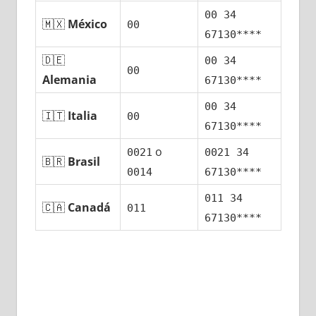
00 34
🇲🇽
México
00
67130****
🇩🇪
00 34
00
Alemania
67130****
00 34
🇮🇹
Italia
00
67130****
ο
0021
0021 34
🇧🇷
Brasil
0014
67130****
011 34
🇨🇦
Canadá
011
67130****