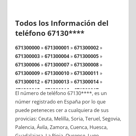
Todos los Información del
teléfono 67130****
671300000
»
671300001
»
671300002
»
671300003
»
671300004
»
671300005
»
671300006
»
671300007
»
671300008
»
671300009
»
671300010
»
671300011
»
671300012
»
671300013
»
671300014
»
671300015
»
671300016
»
671300017
»
El número de teléfono 67130****, es un
671300018
»
671300019
»
671300020
»
númer registrado en España por lo que
671300021
»
671300022
»
671300023
»
puede peteneces cer a cualquiera de sus
671300024
»
671300025
»
671300026
»
provicias: Ceuta, Melilla, Soria, Teruel, Segovia,
671300027
»
671300028
»
671300029
»
Palencia, Ávila, Zamora, Cuenca, Huesca,
671300030
»
671300031
»
671300032
»
Guadalajara, La Rioja, Ourense, Lugo,