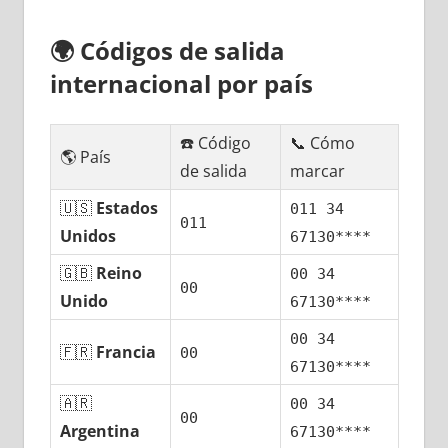
🌍
Códigos dе salida
internacional pοr país
☎️ Código
📞 Cómo
🌎 País
dе salida
marcar
🇺🇸
Estados
011 34
011
Unidos
67130****
🇬🇧
Reino
00 34
00
Unido
67130****
00 34
🇫🇷
Francia
00
67130****
🇦🇷
00 34
00
Argentina
67130****