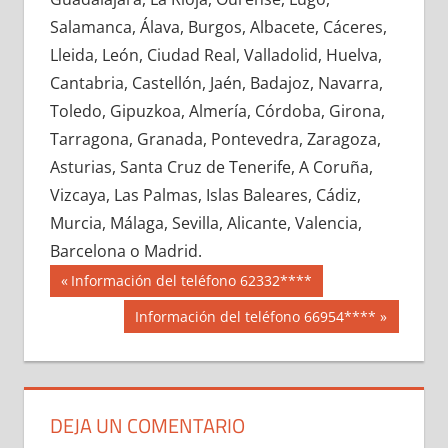
671300033
»
671300034
»
671300035
»
Salamanca, Álava, Burgos, Albacete, Cáceres,
671300036
»
671300037
»
671300038
»
Lleida, León, Ciudad Real, Valladolid, Huelva,
671300039
»
671300040
»
671300041
»
Cantabria, Castellón, Jaén, Badajoz, Navarra,
671300042
»
671300043
»
671300044
»
Toledo, Gipuzkoa, Almería, Córdoba, Girona,
671300045
»
671300046
»
671300047
»
Tarragona, Granada, Pontevedra, Zaragoza,
671300048
»
671300049
»
671300050
»
Asturias, Santa Cruz de Tenerife, A Coruña,
671300051
»
671300052
»
671300053
»
Vizcaya, Las Palmas, Islas Baleares, Cádiz,
671300054
»
671300055
»
671300056
»
Murcia, Málaga, Sevilla, Alicante, Valencia,
671300057
»
671300058
»
671300059
»
Barcelona o Madrid.
671300060
»
671300061
»
671300062
»
Navegación
67130
Entrada
Información del teléfono 62332****
671300063
»
671300064
»
671300065
»
anterior:
de
Siguiente
Información del teléfono 66954****
671300066
»
671300067
»
671300068
»
entrada:
entradas
671300069
»
671300070
»
671300071
»
671300072
»
671300073
»
671300074
»
671300075
»
671300076
»
671300077
»
DEJA UN COMENTARIO
671300078
»
671300079
»
671300080
»