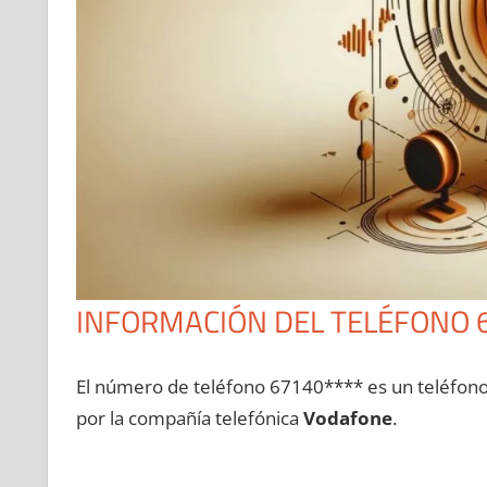
INFORMACIÓN DEL TELÉFONO 
El número dе teléfono 67140**** es un teléfon
pοr la compañía telefónica
Vodafone
.