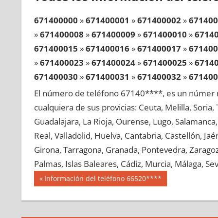
671400000
»
671400001
»
671400002
»
671400
»
671400008
»
671400009
»
671400010
»
6714
671400015
»
671400016
»
671400017
»
671400
»
671400023
»
671400024
»
671400025
»
6714
671400030
»
671400031
»
671400032
»
671400
»
671400038
»
671400039
»
671400040
»
6714
El número de teléfono 67140****, es un númer r
671400045
»
671400046
»
671400047
»
671400
cualquiera de sus provicias: Ceuta, Melilla, Soria
»
671400053
»
671400054
»
671400055
»
6714
Guadalajara, La Rioja, Ourense, Lugo, Salamanca, 
671400060
»
671400061
»
671400062
»
671400
Real, Valladolid, Huelva, Cantabria, Castellón, J
»
671400068
»
671400069
»
671400070
»
6714
Girona, Tarragona, Granada, Pontevedra, Zaragoza
671400075
»
671400076
»
671400077
»
671400
Palmas, Islas Baleares, Cádiz, Murcia, Málaga, Sevi
»
671400083
»
671400084
»
671400085
»
6714
Navegación
67140
Entrada
Información del teléfono 66520****
671400090
»
671400091
»
671400092
»
671400
anterior:
de
»
671400098
»
671400099
»
671400100
»
6714
entradas
671400105
»
671400106
»
671400107
»
671400