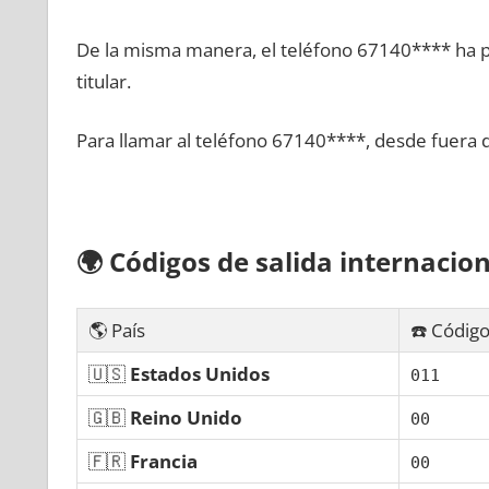
De la misma manera, el teléfono 67140**** ha po
titular.
Para llamar al teléfono 67140****, desde fuera 
🌍
Códigos dе salida internacion
🌎 País
☎️ Código
🇺🇸
Estados Unidos
011
🇬🇧
Reino Unido
00
🇫🇷
Francia
00