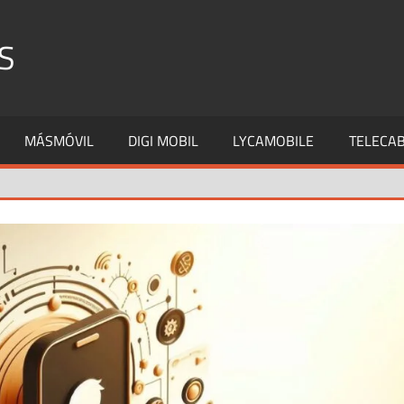
S
MÁSMÓVIL
DIGI MOBIL
LYCAMOBILE
TELECAB