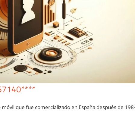
67140****
o móvil quе fue comercializado en España después dе 198