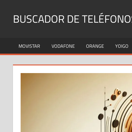
Saltar
al
BUSCADOR DE TELÉFONO
contenido
Identifica
Números
MOVISTAR
VODAFONE
ORANGE
YOIGO
Fijos
y
Móviles