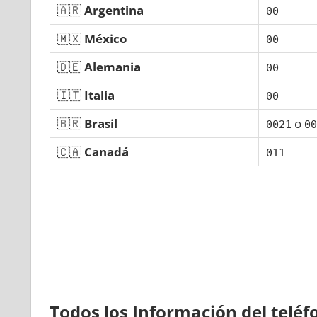
🇦🇷
Argentina
00
🇲🇽
México
00
🇩🇪
Alemania
00
🇮🇹
Italia
00
🇧🇷
Brasil
ο
0021
00
🇨🇦
Canadá
011
Todos los Información del telé