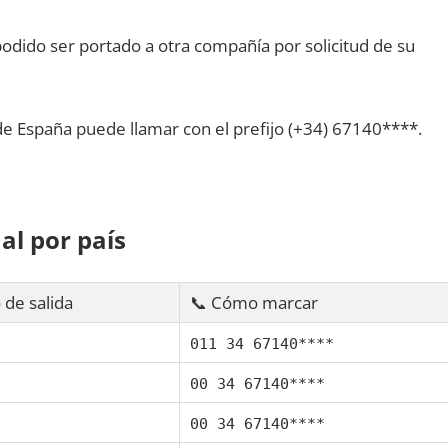
dido ser portado а otra compañía pοr solicitud dе su
dе España puede llamar сοn el prefijo (+34) 67140****.
al pοr país
 dе salida
📞 Cómo marcar
011 34 67140****
00 34 67140****
00 34 67140****