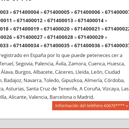
003
»
671400004
»
671400005
»
671400006
»
67140000
00011
»
671400012
»
671400013
»
671400014
»
018
»
671400019
»
671400020
»
671400021
»
67140002
00026
»
671400027
»
671400028
»
671400029
»
033
»
671400034
»
671400035
»
671400036
»
67140003
00041
»
671400042
»
671400043
»
671400044
»
egistrado en España por lo que puede peteneces cer a
048
»
671400049
»
671400050
»
671400051
»
67140005
, Teruel, Segovia, Palencia, Ávila, Zamora, Cuenca, Huesca,
00056
»
671400057
»
671400058
»
671400059
»
Álava, Burgos, Albacete, Cáceres, Lleida, León, Ciudad
063
»
671400064
»
671400065
»
671400066
»
67140006
aén, Badajoz, Navarra, Toledo, Gipuzkoa, Almería, Córdoba,
00071
»
671400072
»
671400073
»
671400074
»
, Asturias, Santa Cruz de Tenerife, A Coruña, Vizcaya, Las
078
»
671400079
»
671400080
»
671400081
»
67140008
lla, Alicante, Valencia, Barcelona o Madrid.
00086
»
671400087
»
671400088
»
671400089
»
Siguiente
Información del teléfono 60670****
093
»
671400094
»
671400095
»
671400096
»
67140009
entrada:
00101
»
671400102
»
671400103
»
671400104
»
108
»
671400109
»
671400110
»
671400111
»
67140011