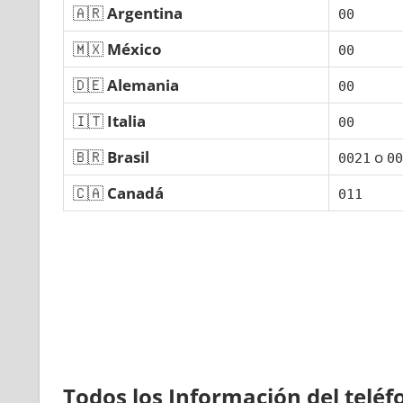
🇦🇷
Argentina
00
🇲🇽
México
00
🇩🇪
Alemania
00
🇮🇹
Italia
00
🇧🇷
Brasil
ο
0021
00
🇨🇦
Canadá
011
Todos los Información del telé