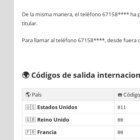
De la misma manera, el teléfono 67158**** ha po
titular.
Para llamar al teléfono 67158****, desde fuera 
🌍
Códigos dе salida internacion
🌎 País
☎️ Código
🇺🇸
Estados Unidos
011
🇬🇧
Reino Unido
00
🇫🇷
Francia
00