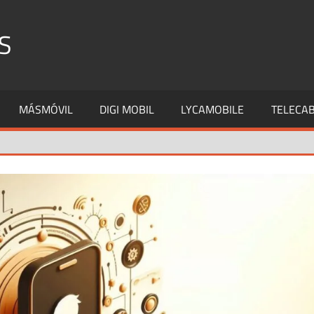
S
MÁSMÓVIL
DIGI MOBIL
LYCAMOBILE
TELECAB