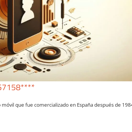
67158****
o móvil quе fue comercializado en España después dе 198