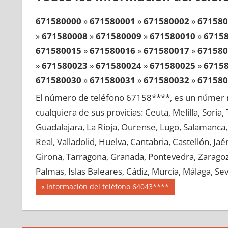
671580000
»
671580001
»
671580002
»
671580
»
671580008
»
671580009
»
671580010
»
6715
671580015
»
671580016
»
671580017
»
671580
»
671580023
»
671580024
»
671580025
»
6715
671580030
»
671580031
»
671580032
»
671580
»
671580038
»
671580039
»
671580040
»
6715
El número de teléfono 67158****, es un númer r
671580045
»
671580046
»
671580047
»
671580
cualquiera de sus provicias: Ceuta, Melilla, Soria
»
671580053
»
671580054
»
671580055
»
6715
Guadalajara, La Rioja, Ourense, Lugo, Salamanca, 
671580060
»
671580061
»
671580062
»
671580
Real, Valladolid, Huelva, Cantabria, Castellón, J
»
671580068
»
671580069
»
671580070
»
6715
Girona, Tarragona, Granada, Pontevedra, Zaragoza
671580075
»
671580076
»
671580077
»
671580
Palmas, Islas Baleares, Cádiz, Murcia, Málaga, Sevi
»
671580083
»
671580084
»
671580085
»
6715
Navegación
67158
Entrada
Información del teléfono 64043****
671580090
»
671580091
»
671580092
»
671580
anterior:
de
»
671580098
»
671580099
»
671580100
»
6715
entradas
671580105
»
671580106
»
671580107
»
671580