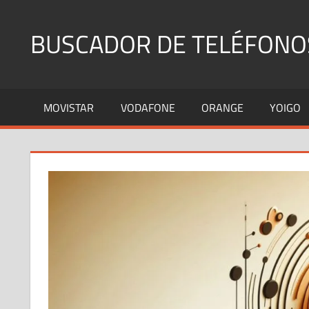
Saltar
al
BUSCADOR DE TELÉFONO
contenido
Identifica
Números
MOVISTAR
VODAFONE
ORANGE
YOIGO
Fijos
y
Móviles