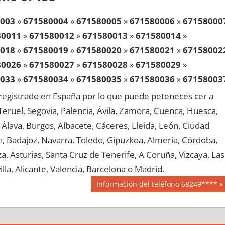
003
»
671580004
»
671580005
»
671580006
»
67158000
80011
»
671580012
»
671580013
»
671580014
»
018
»
671580019
»
671580020
»
671580021
»
67158002
80026
»
671580027
»
671580028
»
671580029
»
033
»
671580034
»
671580035
»
671580036
»
67158003
80041
»
671580042
»
671580043
»
671580044
»
egistrado en España por lo que puede peteneces cer a
048
»
671580049
»
671580050
»
671580051
»
67158005
, Teruel, Segovia, Palencia, Ávila, Zamora, Cuenca, Huesca,
80056
»
671580057
»
671580058
»
671580059
»
Álava, Burgos, Albacete, Cáceres, Lleida, León, Ciudad
063
»
671580064
»
671580065
»
671580066
»
67158006
aén, Badajoz, Navarra, Toledo, Gipuzkoa, Almería, Córdoba,
80071
»
671580072
»
671580073
»
671580074
»
, Asturias, Santa Cruz de Tenerife, A Coruña, Vizcaya, Las
078
»
671580079
»
671580080
»
671580081
»
67158008
lla, Alicante, Valencia, Barcelona o Madrid.
80086
»
671580087
»
671580088
»
671580089
»
Siguiente
Información del teléfono 68249****
093
»
671580094
»
671580095
»
671580096
»
67158009
entrada:
80101
»
671580102
»
671580103
»
671580104
»
108
»
671580109
»
671580110
»
671580111
»
67158011