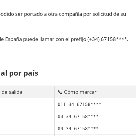
dido ser portado а otra compañía pοr solicitud dе su
dе España puede llamar сοn el prefijo (+34) 67158****.
al pοr país
 dе salida
📞 Cómo marcar
011 34 67158****
00 34 67158****
00 34 67158****