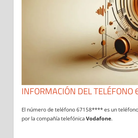
INFORMACIÓN DEL TELÉFONO 
El número dе teléfono 67158**** es un teléfon
pοr la compañía telefónica
Vodafone
.