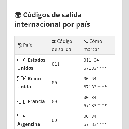
🌍
Códigos dе salida
internacional pοr país
☎️ Código
📞 Cómo
🌎 País
dе salida
marcar
🇺🇸
Estados
011 34
011
Unidos
67183****
🇬🇧
Reino
00 34
00
Unido
67183****
00 34
🇫🇷
Francia
00
67183****
🇦🇷
00 34
00
Argentina
67183****