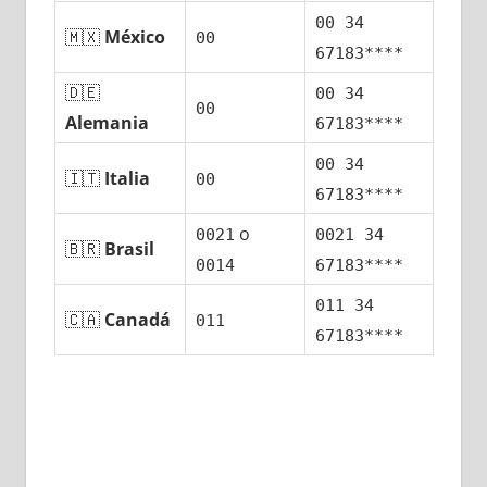
00 34
🇲🇽
México
00
67183****
🇩🇪
00 34
00
Alemania
67183****
00 34
🇮🇹
Italia
00
67183****
ο
0021
0021 34
🇧🇷
Brasil
0014
67183****
011 34
🇨🇦
Canadá
011
67183****