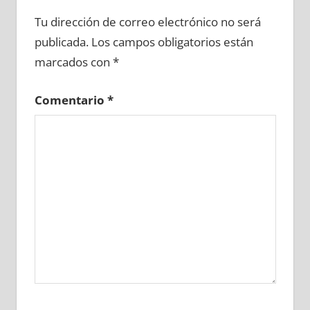
671830081
»
671830082
»
671830083
»
Tu dirección de correo electrónico no será
671830084
»
671830085
»
671830086
»
publicada.
Los campos obligatorios están
671830087
»
671830088
»
671830089
»
marcados con
*
671830090
»
671830091
»
671830092
»
671830093
»
671830094
»
671830095
»
Comentario
*
671830096
»
671830097
»
671830098
»
671830099
»
671830100
»
671830101
»
671830102
»
671830103
»
671830104
»
671830105
»
671830106
»
671830107
»
671830108
»
671830109
»
671830110
»
671830111
»
671830112
»
671830113
»
671830114
»
671830115
»
671830116
»
671830117
»
671830118
»
671830119
»
671830120
»
671830121
»
671830122
»
671830123
»
671830124
»
671830125
»
671830126
»
671830127
»
671830128
»