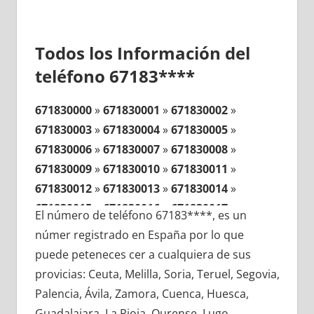
Todos los Información del
teléfono 67183****
671830000
»
671830001
»
671830002
»
671830003
»
671830004
»
671830005
»
671830006
»
671830007
»
671830008
»
671830009
»
671830010
»
671830011
»
671830012
»
671830013
»
671830014
»
671830015
»
671830016
»
671830017
»
El número de teléfono 67183****, es un
671830018
»
671830019
»
671830020
»
númer registrado en España por lo que
671830021
»
671830022
»
671830023
»
puede peteneces cer a cualquiera de sus
671830024
»
671830025
»
671830026
»
provicias: Ceuta, Melilla, Soria, Teruel, Segovia,
671830027
»
671830028
»
671830029
»
Palencia, Ávila, Zamora, Cuenca, Huesca,
671830030
»
671830031
»
671830032
»
Guadalajara, La Rioja, Ourense, Lugo,