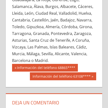
671830033
»
671830034
»
671830035
»
Salamanca, Álava, Burgos, Albacete, Cáceres,
671830036
»
671830037
»
671830038
»
Lleida, León, Ciudad Real, Valladolid, Huelva,
671830039
»
671830040
»
671830041
»
Cantabria, Castellón, Jaén, Badajoz, Navarra,
671830042
»
671830043
»
671830044
»
Toledo, Gipuzkoa, Almería, Córdoba, Girona,
671830045
»
671830046
»
671830047
»
Tarragona, Granada, Pontevedra, Zaragoza,
671830048
»
671830049
»
671830050
»
Asturias, Santa Cruz de Tenerife, A Coruña,
671830051
»
671830052
»
671830053
»
Vizcaya, Las Palmas, Islas Baleares, Cádiz,
671830054
»
671830055
»
671830056
»
Murcia, Málaga, Sevilla, Alicante, Valencia,
671830057
»
671830058
»
671830059
»
Barcelona o Madrid.
671830060
»
671830061
»
671830062
»
Navegación
67183
Entrada
Información del teléfono 68865****
671830063
»
671830064
»
671830065
»
anterior:
de
Siguiente
Información del teléfono 63108****
671830066
»
671830067
»
671830068
»
entrada:
entradas
671830069
»
671830070
»
671830071
»
671830072
»
671830073
»
671830074
»
671830075
»
671830076
»
671830077
»
DEJA UN COMENTARIO
671830078
»
671830079
»
671830080
»