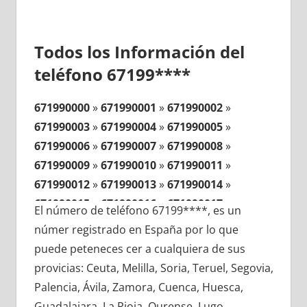
Todos los Información del
teléfono 67199****
671990000
»
671990001
»
671990002
»
671990003
»
671990004
»
671990005
»
671990006
»
671990007
»
671990008
»
671990009
»
671990010
»
671990011
»
671990012
»
671990013
»
671990014
»
671990015
»
671990016
»
671990017
»
El número de teléfono 67199****, es un
671990018
»
671990019
»
671990020
»
númer registrado en España por lo que
671990021
»
671990022
»
671990023
»
puede peteneces cer a cualquiera de sus
671990024
»
671990025
»
671990026
»
provicias: Ceuta, Melilla, Soria, Teruel, Segovia,
671990027
»
671990028
»
671990029
»
Palencia, Ávila, Zamora, Cuenca, Huesca,
671990030
»
671990031
»
671990032
»
Guadalajara, La Rioja, Ourense, Lugo,