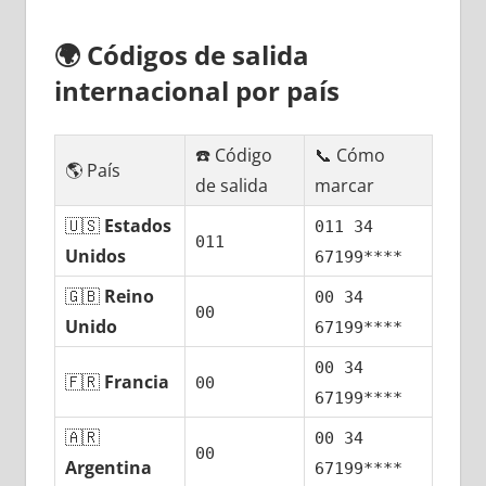
🌍
Códigos dе salida
internacional pοr país
☎️ Código
📞 Cómo
🌎 País
dе salida
marcar
🇺🇸
Estados
011 34
011
Unidos
67199****
🇬🇧
Reino
00 34
00
Unido
67199****
00 34
🇫🇷
Francia
00
67199****
🇦🇷
00 34
00
Argentina
67199****