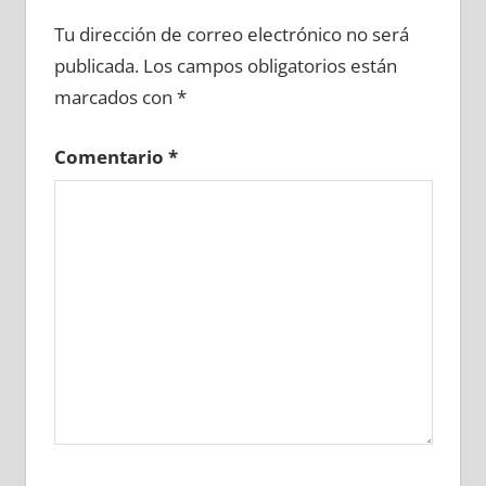
671990081
»
671990082
»
671990083
»
Tu dirección de correo electrónico no será
671990084
»
671990085
»
671990086
»
publicada.
Los campos obligatorios están
671990087
»
671990088
»
671990089
»
marcados con
*
671990090
»
671990091
»
671990092
»
671990093
»
671990094
»
671990095
»
Comentario
*
671990096
»
671990097
»
671990098
»
671990099
»
671990100
»
671990101
»
671990102
»
671990103
»
671990104
»
671990105
»
671990106
»
671990107
»
671990108
»
671990109
»
671990110
»
671990111
»
671990112
»
671990113
»
671990114
»
671990115
»
671990116
»
671990117
»
671990118
»
671990119
»
671990120
»
671990121
»
671990122
»
671990123
»
671990124
»
671990125
»
671990126
»
671990127
»
671990128
»