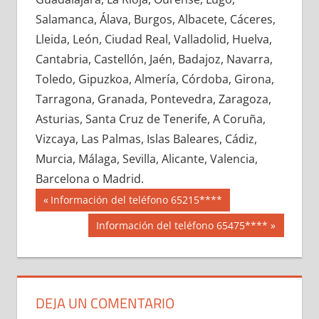
671990033
»
671990034
»
671990035
»
Salamanca, Álava, Burgos, Albacete, Cáceres,
671990036
»
671990037
»
671990038
»
Lleida, León, Ciudad Real, Valladolid, Huelva,
671990039
»
671990040
»
671990041
»
Cantabria, Castellón, Jaén, Badajoz, Navarra,
671990042
»
671990043
»
671990044
»
Toledo, Gipuzkoa, Almería, Córdoba, Girona,
671990045
»
671990046
»
671990047
»
Tarragona, Granada, Pontevedra, Zaragoza,
671990048
»
671990049
»
671990050
»
Asturias, Santa Cruz de Tenerife, A Coruña,
671990051
»
671990052
»
671990053
»
Vizcaya, Las Palmas, Islas Baleares, Cádiz,
671990054
»
671990055
»
671990056
»
Murcia, Málaga, Sevilla, Alicante, Valencia,
671990057
»
671990058
»
671990059
»
Barcelona o Madrid.
671990060
»
671990061
»
671990062
»
Navegación
67199
Entrada
Información del teléfono 65215****
671990063
»
671990064
»
671990065
»
anterior:
de
Siguiente
Información del teléfono 65475****
671990066
»
671990067
»
671990068
»
entrada:
entradas
671990069
»
671990070
»
671990071
»
671990072
»
671990073
»
671990074
»
671990075
»
671990076
»
671990077
»
DEJA UN COMENTARIO
671990078
»
671990079
»
671990080
»