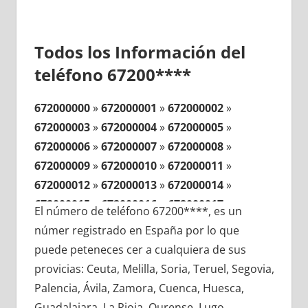
Todos los Información del
teléfono 67200****
672000000
»
672000001
»
672000002
»
672000003
»
672000004
»
672000005
»
672000006
»
672000007
»
672000008
»
672000009
»
672000010
»
672000011
»
672000012
»
672000013
»
672000014
»
672000015
»
672000016
»
672000017
»
El número de teléfono 67200****, es un
672000018
»
672000019
»
672000020
»
númer registrado en España por lo que
672000021
»
672000022
»
672000023
»
puede peteneces cer a cualquiera de sus
672000024
»
672000025
»
672000026
»
provicias: Ceuta, Melilla, Soria, Teruel, Segovia,
672000027
»
672000028
»
672000029
»
Palencia, Ávila, Zamora, Cuenca, Huesca,
672000030
»
672000031
»
672000032
»
Guadalajara, La Rioja, Ourense, Lugo,