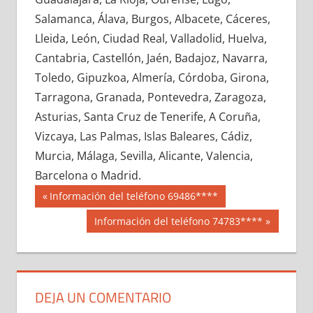
672000033
»
672000034
»
672000035
»
Salamanca, Álava, Burgos, Albacete, Cáceres,
672000036
»
672000037
»
672000038
»
Lleida, León, Ciudad Real, Valladolid, Huelva,
672000039
»
672000040
»
672000041
»
Cantabria, Castellón, Jaén, Badajoz, Navarra,
672000042
»
672000043
»
672000044
»
Toledo, Gipuzkoa, Almería, Córdoba, Girona,
672000045
»
672000046
»
672000047
»
Tarragona, Granada, Pontevedra, Zaragoza,
672000048
»
672000049
»
672000050
»
Asturias, Santa Cruz de Tenerife, A Coruña,
672000051
»
672000052
»
672000053
»
Vizcaya, Las Palmas, Islas Baleares, Cádiz,
672000054
»
672000055
»
672000056
»
Murcia, Málaga, Sevilla, Alicante, Valencia,
672000057
»
672000058
»
672000059
»
Barcelona o Madrid.
672000060
»
672000061
»
672000062
»
Navegación
67200
Entrada
Información del teléfono 69486****
672000063
»
672000064
»
672000065
»
anterior:
de
Siguiente
Información del teléfono 74783****
672000066
»
672000067
»
672000068
»
entrada:
entradas
672000069
»
672000070
»
672000071
»
672000072
»
672000073
»
672000074
»
672000075
»
672000076
»
672000077
»
DEJA UN COMENTARIO
672000078
»
672000079
»
672000080
»