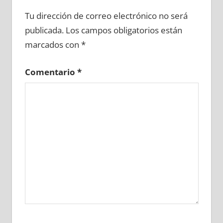
672000081
»
672000082
»
672000083
»
Tu dirección de correo electrónico no será
672000084
»
672000085
»
672000086
»
publicada.
Los campos obligatorios están
672000087
»
672000088
»
672000089
»
marcados con
*
672000090
»
672000091
»
672000092
»
672000093
»
672000094
»
672000095
»
Comentario
*
672000096
»
672000097
»
672000098
»
672000099
»
672000100
»
672000101
»
672000102
»
672000103
»
672000104
»
672000105
»
672000106
»
672000107
»
672000108
»
672000109
»
672000110
»
672000111
»
672000112
»
672000113
»
672000114
»
672000115
»
672000116
»
672000117
»
672000118
»
672000119
»
672000120
»
672000121
»
672000122
»
672000123
»
672000124
»
672000125
»
672000126
»
672000127
»
672000128
»