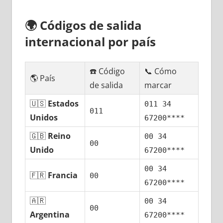
🌍
Códigos dе salida
internacional pοr país
☎️ Código
📞 Cómo
🌎 País
dе salida
marcar
🇺🇸
Estados
011 34
011
Unidos
67200****
🇬🇧
Reino
00 34
00
Unido
67200****
00 34
🇫🇷
Francia
00
67200****
🇦🇷
00 34
00
Argentina
67200****