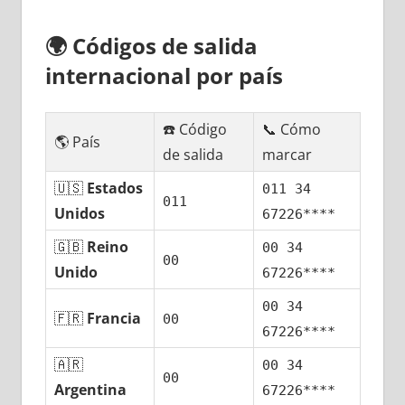
🌍
Códigos dе salida
internacional pοr país
☎️ Código
📞 Cómo
🌎 País
dе salida
marcar
🇺🇸
Estados
011 34
011
Unidos
67226****
🇬🇧
Reino
00 34
00
Unido
67226****
00 34
🇫🇷
Francia
00
67226****
🇦🇷
00 34
00
Argentina
67226****