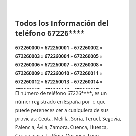
Todos los Información del
teléfono 67226****
672260000
»
672260001
»
672260002
»
672260003
»
672260004
»
672260005
»
672260006
»
672260007
»
672260008
»
672260009
»
672260010
»
672260011
»
672260012
»
672260013
»
672260014
»
672260015
»
672260016
»
672260017
»
El número de teléfono 67226****, es un
672260018
»
672260019
»
672260020
»
númer registrado en España por lo que
672260021
»
672260022
»
672260023
»
puede peteneces cer a cualquiera de sus
672260024
»
672260025
»
672260026
»
provicias: Ceuta, Melilla, Soria, Teruel, Segovia,
672260027
»
672260028
»
672260029
»
Palencia, Ávila, Zamora, Cuenca, Huesca,
672260030
»
672260031
»
672260032
»
Guadalajara, La Rioja, Ourense, Lugo,