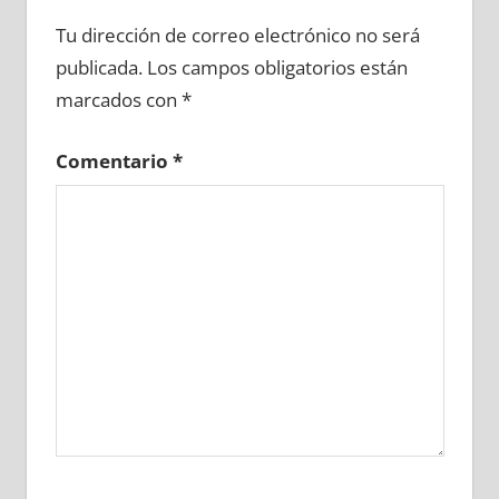
672260081
»
672260082
»
672260083
»
Tu dirección de correo electrónico no será
672260084
»
672260085
»
672260086
»
publicada.
Los campos obligatorios están
672260087
»
672260088
»
672260089
»
marcados con
*
672260090
»
672260091
»
672260092
»
672260093
»
672260094
»
672260095
»
Comentario
*
672260096
»
672260097
»
672260098
»
672260099
»
672260100
»
672260101
»
672260102
»
672260103
»
672260104
»
672260105
»
672260106
»
672260107
»
672260108
»
672260109
»
672260110
»
672260111
»
672260112
»
672260113
»
672260114
»
672260115
»
672260116
»
672260117
»
672260118
»
672260119
»
672260120
»
672260121
»
672260122
»
672260123
»
672260124
»
672260125
»
672260126
»
672260127
»
672260128
»