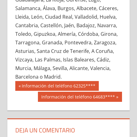
672260033
»
672260034
»
672260035
»
Salamanca, Álava, Burgos, Albacete, Cáceres,
672260036
»
672260037
»
672260038
»
Lleida, León, Ciudad Real, Valladolid, Huelva,
672260039
»
672260040
»
672260041
»
Cantabria, Castellón, Jaén, Badajoz, Navarra,
672260042
»
672260043
»
672260044
»
Toledo, Gipuzkoa, Almería, Córdoba, Girona,
672260045
»
672260046
»
672260047
»
Tarragona, Granada, Pontevedra, Zaragoza,
672260048
»
672260049
»
672260050
»
Asturias, Santa Cruz de Tenerife, A Coruña,
672260051
»
672260052
»
672260053
»
Vizcaya, Las Palmas, Islas Baleares, Cádiz,
672260054
»
672260055
»
672260056
»
Murcia, Málaga, Sevilla, Alicante, Valencia,
672260057
»
672260058
»
672260059
»
Barcelona o Madrid.
672260060
»
672260061
»
672260062
»
Navegación
67226
Entrada
Información del teléfono 62325****
672260063
»
672260064
»
672260065
»
anterior:
de
Siguiente
Información del teléfono 64683****
672260066
»
672260067
»
672260068
»
entrada:
entradas
672260069
»
672260070
»
672260071
»
672260072
»
672260073
»
672260074
»
672260075
»
672260076
»
672260077
»
DEJA UN COMENTARIO
672260078
»
672260079
»
672260080
»