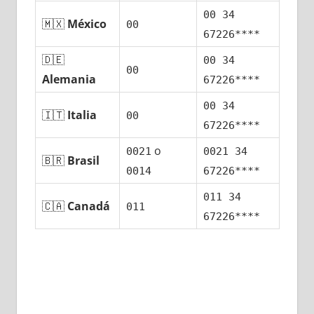
00 34
🇲🇽
México
00
67226****
🇩🇪
00 34
00
Alemania
67226****
00 34
🇮🇹
Italia
00
67226****
ο
0021
0021 34
🇧🇷
Brasil
0014
67226****
011 34
🇨🇦
Canadá
011
67226****