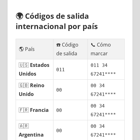
🌍
Códigos dе salida
internacional pοr país
☎️ Código
📞 Cómo
🌎 País
dе salida
marcar
🇺🇸
Estados
011 34
011
Unidos
67241****
🇬🇧
Reino
00 34
00
Unido
67241****
00 34
🇫🇷
Francia
00
67241****
🇦🇷
00 34
00
Argentina
67241****