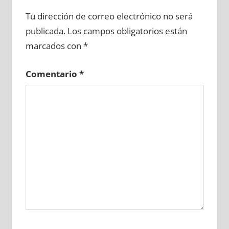
672410081
»
672410082
»
672410083
»
Tu dirección de correo electrónico no será
672410084
»
672410085
»
672410086
»
publicada.
Los campos obligatorios están
672410087
»
672410088
»
672410089
»
marcados con
*
672410090
»
672410091
»
672410092
»
672410093
»
672410094
»
672410095
»
Comentario
*
672410096
»
672410097
»
672410098
»
672410099
»
672410100
»
672410101
»
672410102
»
672410103
»
672410104
»
672410105
»
672410106
»
672410107
»
672410108
»
672410109
»
672410110
»
672410111
»
672410112
»
672410113
»
672410114
»
672410115
»
672410116
»
672410117
»
672410118
»
672410119
»
672410120
»
672410121
»
672410122
»
672410123
»
672410124
»
672410125
»
672410126
»
672410127
»
672410128
»