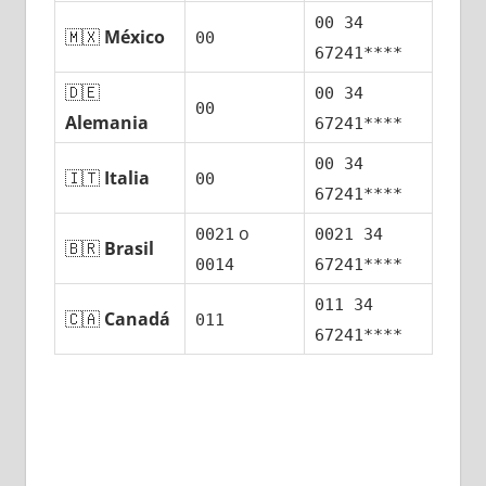
00 34
🇲🇽
México
00
67241****
🇩🇪
00 34
00
Alemania
67241****
00 34
🇮🇹
Italia
00
67241****
ο
0021
0021 34
🇧🇷
Brasil
0014
67241****
011 34
🇨🇦
Canadá
011
67241****