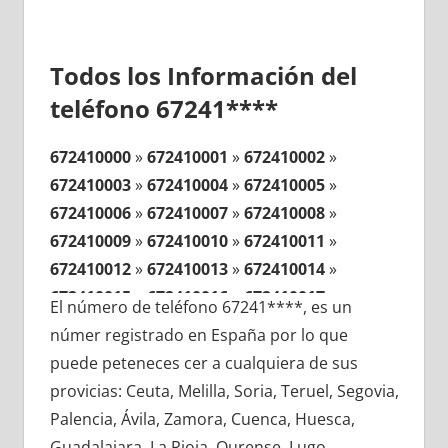
Todos los Información del
teléfono 67241****
672410000
»
672410001
»
672410002
»
672410003
»
672410004
»
672410005
»
672410006
»
672410007
»
672410008
»
672410009
»
672410010
»
672410011
»
672410012
»
672410013
»
672410014
»
672410015
»
672410016
»
672410017
»
El número de teléfono 67241****, es un
672410018
»
672410019
»
672410020
»
númer registrado en España por lo que
672410021
»
672410022
»
672410023
»
puede peteneces cer a cualquiera de sus
672410024
»
672410025
»
672410026
»
provicias: Ceuta, Melilla, Soria, Teruel, Segovia,
672410027
»
672410028
»
672410029
»
Palencia, Ávila, Zamora, Cuenca, Huesca,
672410030
»
672410031
»
672410032
»
Guadalajara, La Rioja, Ourense, Lugo,