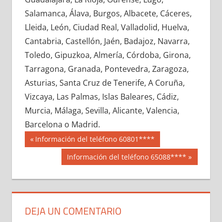
672410033
»
672410034
»
672410035
»
Salamanca, Álava, Burgos, Albacete, Cáceres,
672410036
»
672410037
»
672410038
»
Lleida, León, Ciudad Real, Valladolid, Huelva,
672410039
»
672410040
»
672410041
»
Cantabria, Castellón, Jaén, Badajoz, Navarra,
672410042
»
672410043
»
672410044
»
Toledo, Gipuzkoa, Almería, Córdoba, Girona,
672410045
»
672410046
»
672410047
»
Tarragona, Granada, Pontevedra, Zaragoza,
672410048
»
672410049
»
672410050
»
Asturias, Santa Cruz de Tenerife, A Coruña,
672410051
»
672410052
»
672410053
»
Vizcaya, Las Palmas, Islas Baleares, Cádiz,
672410054
»
672410055
»
672410056
»
Murcia, Málaga, Sevilla, Alicante, Valencia,
672410057
»
672410058
»
672410059
»
Barcelona o Madrid.
672410060
»
672410061
»
672410062
»
Navegación
67241
Entrada
Información del teléfono 60801****
672410063
»
672410064
»
672410065
»
anterior:
de
Siguiente
Información del teléfono 65088****
672410066
»
672410067
»
672410068
»
entrada:
entradas
672410069
»
672410070
»
672410071
»
672410072
»
672410073
»
672410074
»
672410075
»
672410076
»
672410077
»
DEJA UN COMENTARIO
672410078
»
672410079
»
672410080
»