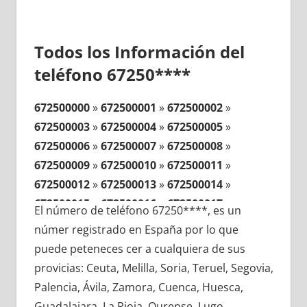
Todos los Información del
teléfono 67250****
672500000
»
672500001
»
672500002
»
672500003
»
672500004
»
672500005
»
672500006
»
672500007
»
672500008
»
672500009
»
672500010
»
672500011
»
672500012
»
672500013
»
672500014
»
672500015
»
672500016
»
672500017
»
El número de teléfono 67250****, es un
672500018
»
672500019
»
672500020
»
númer registrado en España por lo que
672500021
»
672500022
»
672500023
»
puede peteneces cer a cualquiera de sus
672500024
»
672500025
»
672500026
»
provicias: Ceuta, Melilla, Soria, Teruel, Segovia,
672500027
»
672500028
»
672500029
»
Palencia, Ávila, Zamora, Cuenca, Huesca,
672500030
»
672500031
»
672500032
»
Guadalajara, La Rioja, Ourense, Lugo,