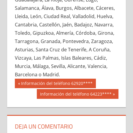
672500033
»
672500034
»
672500035
»
Salamanca, Álava, Burgos, Albacete, Cáceres,
672500036
»
672500037
»
672500038
»
Lleida, León, Ciudad Real, Valladolid, Huelva,
672500039
»
672500040
»
672500041
»
Cantabria, Castellón, Jaén, Badajoz, Navarra,
672500042
»
672500043
»
672500044
»
Toledo, Gipuzkoa, Almería, Córdoba, Girona,
672500045
»
672500046
»
672500047
»
Tarragona, Granada, Pontevedra, Zaragoza,
672500048
»
672500049
»
672500050
»
Asturias, Santa Cruz de Tenerife, A Coruña,
672500051
»
672500052
»
672500053
»
Vizcaya, Las Palmas, Islas Baleares, Cádiz,
672500054
»
672500055
»
672500056
»
Murcia, Málaga, Sevilla, Alicante, Valencia,
672500057
»
672500058
»
672500059
»
Barcelona o Madrid.
672500060
»
672500061
»
672500062
»
Navegación
67250
Entrada
Información del teléfono 62920****
672500063
»
672500064
»
672500065
»
anterior:
de
Siguiente
Información del teléfono 64223****
672500066
»
672500067
»
672500068
»
entrada:
entradas
672500069
»
672500070
»
672500071
»
672500072
»
672500073
»
672500074
»
672500075
»
672500076
»
672500077
»
DEJA UN COMENTARIO
672500078
»
672500079
»
672500080
»