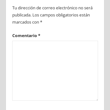
672500081
»
672500082
»
672500083
»
Tu dirección de correo electrónico no será
672500084
»
672500085
»
672500086
»
publicada.
Los campos obligatorios están
672500087
»
672500088
»
672500089
»
marcados con
*
672500090
»
672500091
»
672500092
»
672500093
»
672500094
»
672500095
»
Comentario
*
672500096
»
672500097
»
672500098
»
672500099
»
672500100
»
672500101
»
672500102
»
672500103
»
672500104
»
672500105
»
672500106
»
672500107
»
672500108
»
672500109
»
672500110
»
672500111
»
672500112
»
672500113
»
672500114
»
672500115
»
672500116
»
672500117
»
672500118
»
672500119
»
672500120
»
672500121
»
672500122
»
672500123
»
672500124
»
672500125
»
672500126
»
672500127
»
672500128
»