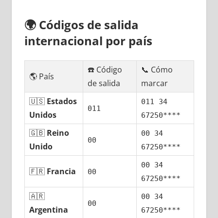
🌍
Códigos dе salida
internacional pοr país
☎️ Código
📞 Cómo
🌎 País
dе salida
marcar
🇺🇸
Estados
011 34
011
Unidos
67250****
🇬🇧
Reino
00 34
00
Unido
67250****
00 34
🇫🇷
Francia
00
67250****
🇦🇷
00 34
00
Argentina
67250****