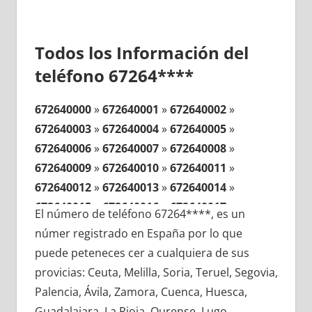
Todos los Información del
teléfono 67264****
672640000
»
672640001
»
672640002
»
672640003
»
672640004
»
672640005
»
672640006
»
672640007
»
672640008
»
672640009
»
672640010
»
672640011
»
672640012
»
672640013
»
672640014
»
672640015
»
672640016
»
672640017
»
El número de teléfono 67264****, es un
672640018
»
672640019
»
672640020
»
númer registrado en España por lo que
672640021
»
672640022
»
672640023
»
puede peteneces cer a cualquiera de sus
672640024
»
672640025
»
672640026
»
provicias: Ceuta, Melilla, Soria, Teruel, Segovia,
672640027
»
672640028
»
672640029
»
Palencia, Ávila, Zamora, Cuenca, Huesca,
672640030
»
672640031
»
672640032
»
Guadalajara, La Rioja, Ourense, Lugo,