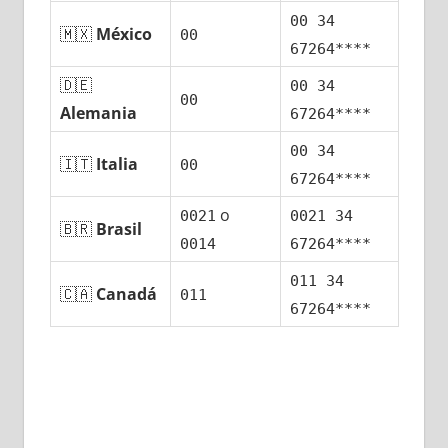
00 34
🇲🇽
México
00
67264****
🇩🇪
00 34
00
Alemania
67264****
00 34
🇮🇹
Italia
00
67264****
ο
0021
0021 34
🇧🇷
Brasil
0014
67264****
011 34
🇨🇦
Canadá
011
67264****