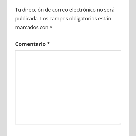
672640081
»
672640082
»
672640083
»
Tu dirección de correo electrónico no será
672640084
»
672640085
»
672640086
»
publicada.
Los campos obligatorios están
672640087
»
672640088
»
672640089
»
marcados con
*
672640090
»
672640091
»
672640092
»
672640093
»
672640094
»
672640095
»
Comentario
*
672640096
»
672640097
»
672640098
»
672640099
»
672640100
»
672640101
»
672640102
»
672640103
»
672640104
»
672640105
»
672640106
»
672640107
»
672640108
»
672640109
»
672640110
»
672640111
»
672640112
»
672640113
»
672640114
»
672640115
»
672640116
»
672640117
»
672640118
»
672640119
»
672640120
»
672640121
»
672640122
»
672640123
»
672640124
»
672640125
»
672640126
»
672640127
»
672640128
»