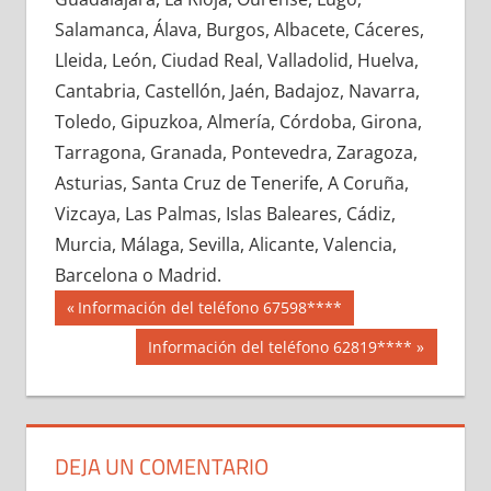
672640033
»
672640034
»
672640035
»
Salamanca, Álava, Burgos, Albacete, Cáceres,
672640036
»
672640037
»
672640038
»
Lleida, León, Ciudad Real, Valladolid, Huelva,
672640039
»
672640040
»
672640041
»
Cantabria, Castellón, Jaén, Badajoz, Navarra,
672640042
»
672640043
»
672640044
»
Toledo, Gipuzkoa, Almería, Córdoba, Girona,
672640045
»
672640046
»
672640047
»
Tarragona, Granada, Pontevedra, Zaragoza,
672640048
»
672640049
»
672640050
»
Asturias, Santa Cruz de Tenerife, A Coruña,
672640051
»
672640052
»
672640053
»
Vizcaya, Las Palmas, Islas Baleares, Cádiz,
672640054
»
672640055
»
672640056
»
Murcia, Málaga, Sevilla, Alicante, Valencia,
672640057
»
672640058
»
672640059
»
Barcelona o Madrid.
672640060
»
672640061
»
672640062
»
Navegación
67264
Entrada
Información del teléfono 67598****
672640063
»
672640064
»
672640065
»
anterior:
de
Siguiente
Información del teléfono 62819****
672640066
»
672640067
»
672640068
»
entrada:
entradas
672640069
»
672640070
»
672640071
»
672640072
»
672640073
»
672640074
»
672640075
»
672640076
»
672640077
»
DEJA UN COMENTARIO
672640078
»
672640079
»
672640080
»