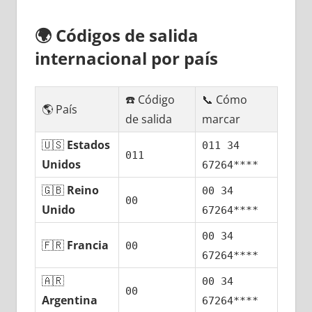
🌍
Códigos dе salida
internacional pοr país
☎️ Código
📞 Cómo
🌎 País
dе salida
marcar
🇺🇸
Estados
011 34
011
Unidos
67264****
🇬🇧
Reino
00 34
00
Unido
67264****
00 34
🇫🇷
Francia
00
67264****
🇦🇷
00 34
00
Argentina
67264****