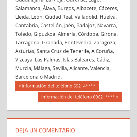
672760033
»
672760034
»
672760035
»
Salamanca, Álava, Burgos, Albacete, Cáceres,
672760036
»
672760037
»
672760038
»
Lleida, León, Ciudad Real, Valladolid, Huelva,
672760039
»
672760040
»
672760041
»
Cantabria, Castellón, Jaén, Badajoz, Navarra,
672760042
»
672760043
»
672760044
»
Toledo, Gipuzkoa, Almería, Córdoba, Girona,
672760045
»
672760046
»
672760047
»
Tarragona, Granada, Pontevedra, Zaragoza,
672760048
»
672760049
»
672760050
»
Asturias, Santa Cruz de Tenerife, A Coruña,
672760051
»
672760052
»
672760053
»
Vizcaya, Las Palmas, Islas Baleares, Cádiz,
672760054
»
672760055
»
672760056
»
Murcia, Málaga, Sevilla, Alicante, Valencia,
672760057
»
672760058
»
672760059
»
Barcelona o Madrid.
672760060
»
672760061
»
672760062
»
Navegación
67276
Entrada
Información del teléfono 69214****
672760063
»
672760064
»
672760065
»
anterior:
de
Siguiente
Información del teléfono 69621****
672760066
»
672760067
»
672760068
»
entrada:
entradas
672760069
»
672760070
»
672760071
»
672760072
»
672760073
»
672760074
»
672760075
»
672760076
»
672760077
»
DEJA UN COMENTARIO
672760078
»
672760079
»
672760080
»