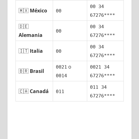
00 34
🇲🇽
México
00
67276****
🇩🇪
00 34
00
Alemania
67276****
00 34
🇮🇹
Italia
00
67276****
ο
0021
0021 34
🇧🇷
Brasil
0014
67276****
011 34
🇨🇦
Canadá
011
67276****