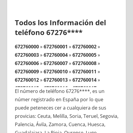
Todos los Información del
teléfono 67276****
672760000
»
672760001
»
672760002
»
672760003
»
672760004
»
672760005
»
672760006
»
672760007
»
672760008
»
672760009
»
672760010
»
672760011
»
672760012
»
672760013
»
672760014
»
672760015
»
672760016
»
672760017
»
El número de teléfono 67276****, es un
672760018
»
672760019
»
672760020
»
númer registrado en España por lo que
672760021
»
672760022
»
672760023
»
puede peteneces cer a cualquiera de sus
672760024
»
672760025
»
672760026
»
provicias: Ceuta, Melilla, Soria, Teruel, Segovia,
672760027
»
672760028
»
672760029
»
Palencia, Ávila, Zamora, Cuenca, Huesca,
672760030
»
672760031
»
672760032
»
Guadalajara, La Rioja, Ourense, Lugo,