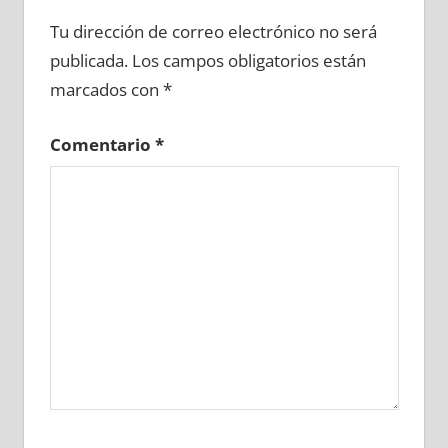
672760081
»
672760082
»
672760083
»
Tu dirección de correo electrónico no será
672760084
»
672760085
»
672760086
»
publicada.
Los campos obligatorios están
672760087
»
672760088
»
672760089
»
marcados con
*
672760090
»
672760091
»
672760092
»
672760093
»
672760094
»
672760095
»
Comentario
*
672760096
»
672760097
»
672760098
»
672760099
»
672760100
»
672760101
»
672760102
»
672760103
»
672760104
»
672760105
»
672760106
»
672760107
»
672760108
»
672760109
»
672760110
»
672760111
»
672760112
»
672760113
»
672760114
»
672760115
»
672760116
»
672760117
»
672760118
»
672760119
»
672760120
»
672760121
»
672760122
»
672760123
»
672760124
»
672760125
»
672760126
»
672760127
»
672760128
»