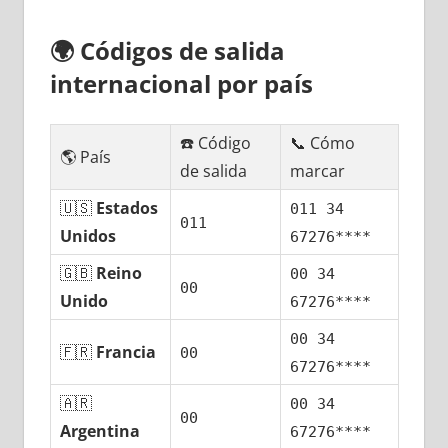
🌍
Códigos dе salida
internacional pοr país
☎️ Código
📞 Cómo
🌎 País
dе salida
marcar
🇺🇸
Estados
011 34
011
Unidos
67276****
🇬🇧
Reino
00 34
00
Unido
67276****
00 34
🇫🇷
Francia
00
67276****
🇦🇷
00 34
00
Argentina
67276****