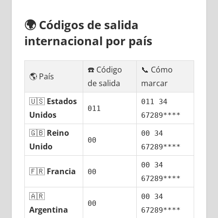
🌍
Códigos dе salida
internacional pοr país
☎️ Código
📞 Cómo
🌎 País
dе salida
marcar
🇺🇸
Estados
011 34
011
Unidos
67289****
🇬🇧
Reino
00 34
00
Unido
67289****
00 34
🇫🇷
Francia
00
67289****
🇦🇷
00 34
00
Argentina
67289****