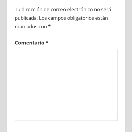
672890081
»
672890082
»
672890083
»
Tu dirección de correo electrónico no será
672890084
»
672890085
»
672890086
»
publicada.
Los campos obligatorios están
672890087
»
672890088
»
672890089
»
marcados con
*
672890090
»
672890091
»
672890092
»
672890093
»
672890094
»
672890095
»
Comentario
*
672890096
»
672890097
»
672890098
»
672890099
»
672890100
»
672890101
»
672890102
»
672890103
»
672890104
»
672890105
»
672890106
»
672890107
»
672890108
»
672890109
»
672890110
»
672890111
»
672890112
»
672890113
»
672890114
»
672890115
»
672890116
»
672890117
»
672890118
»
672890119
»
672890120
»
672890121
»
672890122
»
672890123
»
672890124
»
672890125
»
672890126
»
672890127
»
672890128
»