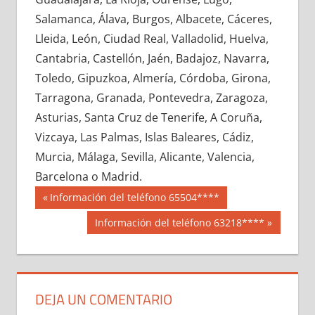
672890033
»
672890034
»
672890035
»
Salamanca, Álava, Burgos, Albacete, Cáceres,
672890036
»
672890037
»
672890038
»
Lleida, León, Ciudad Real, Valladolid, Huelva,
672890039
»
672890040
»
672890041
»
Cantabria, Castellón, Jaén, Badajoz, Navarra,
672890042
»
672890043
»
672890044
»
Toledo, Gipuzkoa, Almería, Córdoba, Girona,
672890045
»
672890046
»
672890047
»
Tarragona, Granada, Pontevedra, Zaragoza,
672890048
»
672890049
»
672890050
»
Asturias, Santa Cruz de Tenerife, A Coruña,
672890051
»
672890052
»
672890053
»
Vizcaya, Las Palmas, Islas Baleares, Cádiz,
672890054
»
672890055
»
672890056
»
Murcia, Málaga, Sevilla, Alicante, Valencia,
672890057
»
672890058
»
672890059
»
Barcelona o Madrid.
672890060
»
672890061
»
672890062
»
Navegación
67289
Entrada
Información del teléfono 65504****
672890063
»
672890064
»
672890065
»
anterior:
de
Siguiente
Información del teléfono 63218****
672890066
»
672890067
»
672890068
»
entrada:
entradas
672890069
»
672890070
»
672890071
»
672890072
»
672890073
»
672890074
»
672890075
»
672890076
»
672890077
»
DEJA UN COMENTARIO
672890078
»
672890079
»
672890080
»