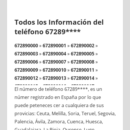
Todos los Información del
teléfono 67289****
672890000
»
672890001
»
672890002
»
672890003
»
672890004
»
672890005
»
672890006
»
672890007
»
672890008
»
672890009
»
672890010
»
672890011
»
672890012
»
672890013
»
672890014
»
672890015
»
672890016
»
672890017
»
El número de teléfono 67289****, es un
672890018
»
672890019
»
672890020
»
númer registrado en España por lo que
672890021
»
672890022
»
672890023
»
puede peteneces cer a cualquiera de sus
672890024
»
672890025
»
672890026
»
provicias: Ceuta, Melilla, Soria, Teruel, Segovia,
672890027
»
672890028
»
672890029
»
Palencia, Ávila, Zamora, Cuenca, Huesca,
672890030
»
672890031
»
672890032
»
Guadalajara, La Rioja, Ourense, Lugo,