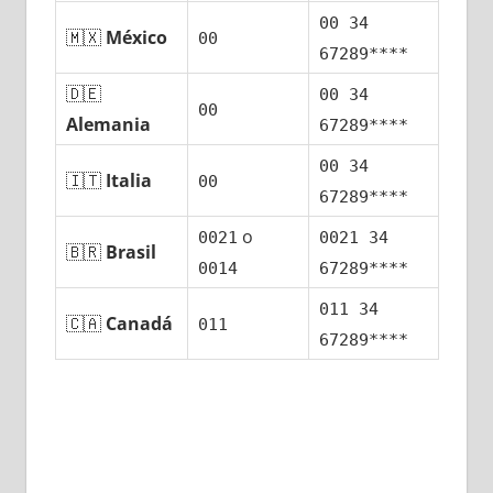
00 34
🇲🇽
México
00
67289****
🇩🇪
00 34
00
Alemania
67289****
00 34
🇮🇹
Italia
00
67289****
ο
0021
0021 34
🇧🇷
Brasil
0014
67289****
011 34
🇨🇦
Canadá
011
67289****