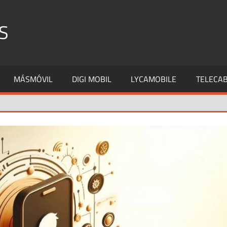
S
MÁSMÓVIL
DIGI MOBIL
LYCAMOBILE
TELECAB