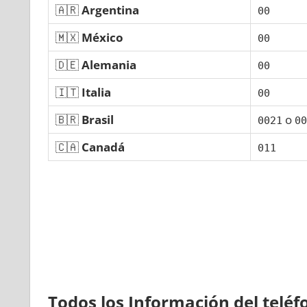
🇦🇷
Argentina
00
🇲🇽
México
00
🇩🇪
Alemania
00
🇮🇹
Italia
00
🇧🇷
Brasil
ο
0021
00
🇨🇦
Canadá
011
Todos los Información del telé