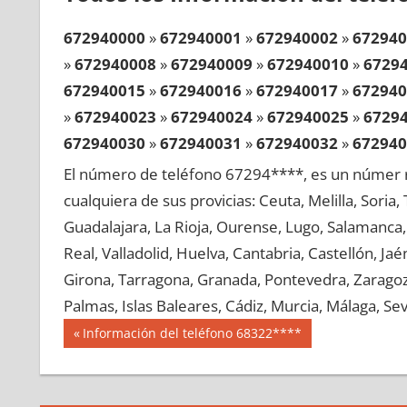
672940000
»
672940001
»
672940002
»
672940
»
672940008
»
672940009
»
672940010
»
6729
672940015
»
672940016
»
672940017
»
672940
»
672940023
»
672940024
»
672940025
»
6729
672940030
»
672940031
»
672940032
»
672940
»
672940038
»
672940039
»
672940040
»
6729
El número de teléfono 67294****, es un númer r
672940045
»
672940046
»
672940047
»
672940
cualquiera de sus provicias: Ceuta, Melilla, Soria
»
672940053
»
672940054
»
672940055
»
6729
Guadalajara, La Rioja, Ourense, Lugo, Salamanca, 
672940060
»
672940061
»
672940062
»
672940
Real, Valladolid, Huelva, Cantabria, Castellón, J
»
672940068
»
672940069
»
672940070
»
6729
Girona, Tarragona, Granada, Pontevedra, Zaragoza
672940075
»
672940076
»
672940077
»
672940
Palmas, Islas Baleares, Cádiz, Murcia, Málaga, Sevi
»
672940083
»
672940084
»
672940085
»
6729
Navegación
67294
Entrada
Información del teléfono 68322****
672940090
»
672940091
»
672940092
»
672940
anterior:
de
»
672940098
»
672940099
»
672940100
»
6729
entradas
672940105
»
672940106
»
672940107
»
672940