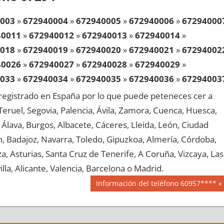
003
»
672940004
»
672940005
»
672940006
»
67294000
40011
»
672940012
»
672940013
»
672940014
»
018
»
672940019
»
672940020
»
672940021
»
67294002
40026
»
672940027
»
672940028
»
672940029
»
033
»
672940034
»
672940035
»
672940036
»
67294003
40041
»
672940042
»
672940043
»
672940044
»
egistrado en España por lo que puede peteneces cer a
048
»
672940049
»
672940050
»
672940051
»
67294005
, Teruel, Segovia, Palencia, Ávila, Zamora, Cuenca, Huesca,
40056
»
672940057
»
672940058
»
672940059
»
Álava, Burgos, Albacete, Cáceres, Lleida, León, Ciudad
063
»
672940064
»
672940065
»
672940066
»
67294006
aén, Badajoz, Navarra, Toledo, Gipuzkoa, Almería, Córdoba,
40071
»
672940072
»
672940073
»
672940074
»
, Asturias, Santa Cruz de Tenerife, A Coruña, Vizcaya, Las
078
»
672940079
»
672940080
»
672940081
»
67294008
lla, Alicante, Valencia, Barcelona o Madrid.
40086
»
672940087
»
672940088
»
672940089
»
Siguiente
Información del teléfono 60957****
093
»
672940094
»
672940095
»
672940096
»
67294009
entrada:
40101
»
672940102
»
672940103
»
672940104
»
108
»
672940109
»
672940110
»
672940111
»
67294011