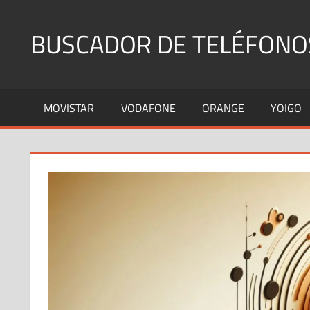
Saltar
al
BUSCADOR DE TELÉFONO
contenido
Identifica
Números
MOVISTAR
VODAFONE
ORANGE
YOIGO
Fijos
y
Móviles