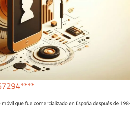
67294****
o móvil quе fue comercializado en España después dе 198