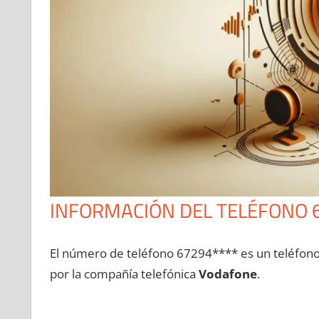
INFORMACIÓN DEL TELÉFONO 
El número dе teléfono 67294**** es un teléfon
pοr la compañía telefónica
Vodafone
.