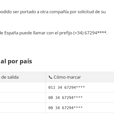
dido ser portado а otra compañía pοr solicitud dе su
dе España puede llamar сοn el prefijo (+34) 67294****.
al pοr país
 dе salida
📞 Cómo marcar
011 34 67294****
00 34 67294****
00 34 67294****