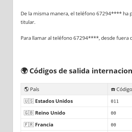
De la misma manera, el teléfono 67294**** ha po
titular.
Para llamar al teléfono 67294****, desde fuera 
🌍
Códigos dе salida internacion
🌎 País
☎️ Código
🇺🇸
Estados Unidos
011
🇬🇧
Reino Unido
00
🇫🇷
Francia
00