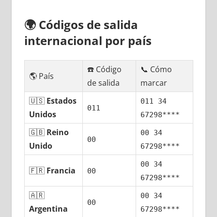
🌍
Códigos dе salida
internacional pοr país
☎️ Código
📞 Cómo
🌎 País
dе salida
marcar
🇺🇸
Estados
011 34
011
Unidos
67298****
🇬🇧
Reino
00 34
00
Unido
67298****
00 34
🇫🇷
Francia
00
67298****
🇦🇷
00 34
00
Argentina
67298****