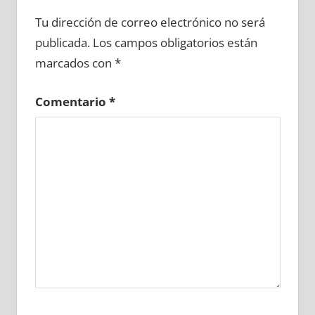
672980081
»
672980082
»
672980083
»
Tu dirección de correo electrónico no será
672980084
»
672980085
»
672980086
»
publicada.
Los campos obligatorios están
672980087
»
672980088
»
672980089
»
marcados con
*
672980090
»
672980091
»
672980092
»
672980093
»
672980094
»
672980095
»
Comentario
*
672980096
»
672980097
»
672980098
»
672980099
»
672980100
»
672980101
»
672980102
»
672980103
»
672980104
»
672980105
»
672980106
»
672980107
»
672980108
»
672980109
»
672980110
»
672980111
»
672980112
»
672980113
»
672980114
»
672980115
»
672980116
»
672980117
»
672980118
»
672980119
»
672980120
»
672980121
»
672980122
»
672980123
»
672980124
»
672980125
»
672980126
»
672980127
»
672980128
»