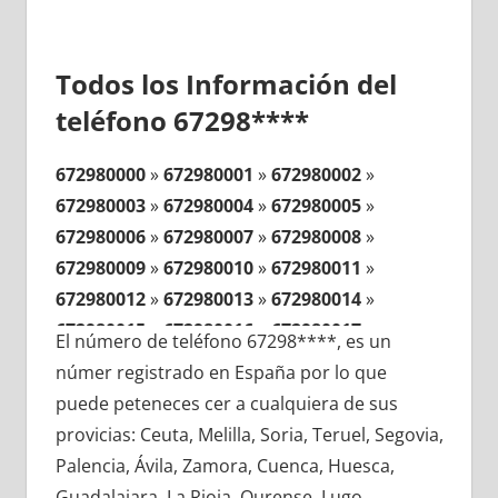
Todos los Información del
teléfono 67298****
672980000
»
672980001
»
672980002
»
672980003
»
672980004
»
672980005
»
672980006
»
672980007
»
672980008
»
672980009
»
672980010
»
672980011
»
672980012
»
672980013
»
672980014
»
672980015
»
672980016
»
672980017
»
El número de teléfono 67298****, es un
672980018
»
672980019
»
672980020
»
númer registrado en España por lo que
672980021
»
672980022
»
672980023
»
puede peteneces cer a cualquiera de sus
672980024
»
672980025
»
672980026
»
provicias: Ceuta, Melilla, Soria, Teruel, Segovia,
672980027
»
672980028
»
672980029
»
Palencia, Ávila, Zamora, Cuenca, Huesca,
672980030
»
672980031
»
672980032
»
Guadalajara, La Rioja, Ourense, Lugo,