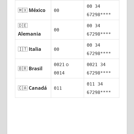
00 34
🇲🇽
México
00
67298****
🇩🇪
00 34
00
Alemania
67298****
00 34
🇮🇹
Italia
00
67298****
ο
0021
0021 34
🇧🇷
Brasil
0014
67298****
011 34
🇨🇦
Canadá
011
67298****