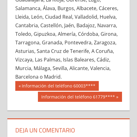
672980033
»
672980034
»
672980035
»
Salamanca, Álava, Burgos, Albacete, Cáceres,
672980036
»
672980037
»
672980038
»
Lleida, León, Ciudad Real, Valladolid, Huelva,
672980039
»
672980040
»
672980041
»
Cantabria, Castellón, Jaén, Badajoz, Navarra,
672980042
»
672980043
»
672980044
»
Toledo, Gipuzkoa, Almería, Córdoba, Girona,
672980045
»
672980046
»
672980047
»
Tarragona, Granada, Pontevedra, Zaragoza,
672980048
»
672980049
»
672980050
»
Asturias, Santa Cruz de Tenerife, A Coruña,
672980051
»
672980052
»
672980053
»
Vizcaya, Las Palmas, Islas Baleares, Cádiz,
672980054
»
672980055
»
672980056
»
Murcia, Málaga, Sevilla, Alicante, Valencia,
672980057
»
672980058
»
672980059
»
Barcelona o Madrid.
672980060
»
672980061
»
672980062
»
Navegación
67298
Entrada
Información del teléfono 60003****
672980063
»
672980064
»
672980065
»
anterior:
de
Siguiente
Información del teléfono 61779****
672980066
»
672980067
»
672980068
»
entrada:
entradas
672980069
»
672980070
»
672980071
»
672980072
»
672980073
»
672980074
»
672980075
»
672980076
»
672980077
»
DEJA UN COMENTARIO
672980078
»
672980079
»
672980080
»