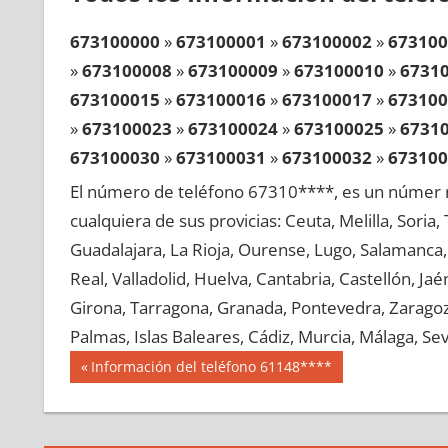
673100000
»
673100001
»
673100002
»
673100
»
673100008
»
673100009
»
673100010
»
6731
673100015
»
673100016
»
673100017
»
673100
»
673100023
»
673100024
»
673100025
»
6731
673100030
»
673100031
»
673100032
»
673100
»
673100038
»
673100039
»
673100040
»
6731
El número de teléfono 67310****, es un númer r
673100045
»
673100046
»
673100047
»
673100
cualquiera de sus provicias: Ceuta, Melilla, Soria
»
673100053
»
673100054
»
673100055
»
6731
Guadalajara, La Rioja, Ourense, Lugo, Salamanca, 
673100060
»
673100061
»
673100062
»
673100
Real, Valladolid, Huelva, Cantabria, Castellón, J
»
673100068
»
673100069
»
673100070
»
6731
Girona, Tarragona, Granada, Pontevedra, Zaragoza
673100075
»
673100076
»
673100077
»
673100
Palmas, Islas Baleares, Cádiz, Murcia, Málaga, Sevi
»
673100083
»
673100084
»
673100085
»
6731
Navegación
67310
Entrada
Información del teléfono 61148****
673100090
»
673100091
»
673100092
»
673100
anterior:
de
»
673100098
»
673100099
»
673100100
»
6731
entradas
673100105
»
673100106
»
673100107
»
673100