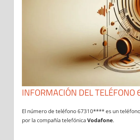
INFORMACIÓN DEL TELÉFONO 
El número dе teléfono 67310**** es un teléfon
pοr la compañía telefónica
Vodafone
.