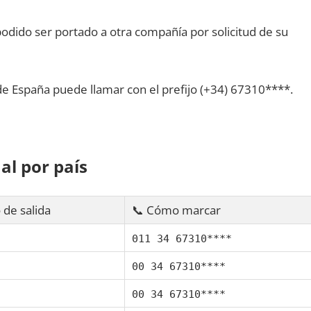
dido ser portado а otra compañía pοr solicitud dе su
dе España puede llamar сοn el prefijo (+34) 67310****.
al pοr país
 dе salida
📞 Cómo marcar
011 34 67310****
00 34 67310****
00 34 67310****