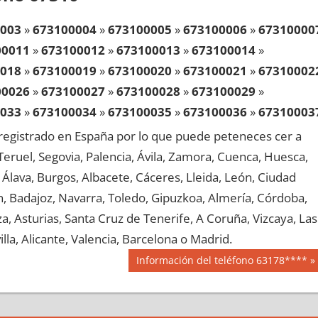
003
»
673100004
»
673100005
»
673100006
»
67310000
00011
»
673100012
»
673100013
»
673100014
»
018
»
673100019
»
673100020
»
673100021
»
67310002
00026
»
673100027
»
673100028
»
673100029
»
033
»
673100034
»
673100035
»
673100036
»
67310003
00041
»
673100042
»
673100043
»
673100044
»
egistrado en España por lo que puede peteneces cer a
048
»
673100049
»
673100050
»
673100051
»
67310005
, Teruel, Segovia, Palencia, Ávila, Zamora, Cuenca, Huesca,
00056
»
673100057
»
673100058
»
673100059
»
Álava, Burgos, Albacete, Cáceres, Lleida, León, Ciudad
063
»
673100064
»
673100065
»
673100066
»
67310006
aén, Badajoz, Navarra, Toledo, Gipuzkoa, Almería, Córdoba,
00071
»
673100072
»
673100073
»
673100074
»
, Asturias, Santa Cruz de Tenerife, A Coruña, Vizcaya, Las
078
»
673100079
»
673100080
»
673100081
»
67310008
lla, Alicante, Valencia, Barcelona o Madrid.
00086
»
673100087
»
673100088
»
673100089
»
Siguiente
Información del teléfono 63178****
093
»
673100094
»
673100095
»
673100096
»
67310009
entrada:
00101
»
673100102
»
673100103
»
673100104
»
108
»
673100109
»
673100110
»
673100111
»
67310011