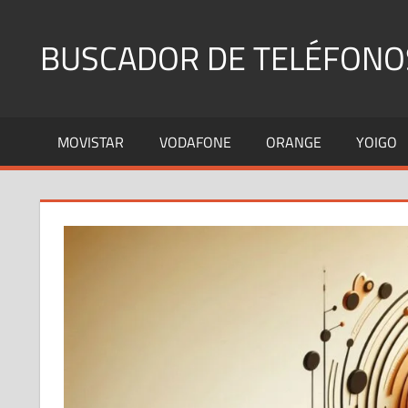
Saltar
al
BUSCADOR DE TELÉFONO
contenido
Identifica
Números
MOVISTAR
VODAFONE
ORANGE
YOIGO
Fijos
y
Móviles