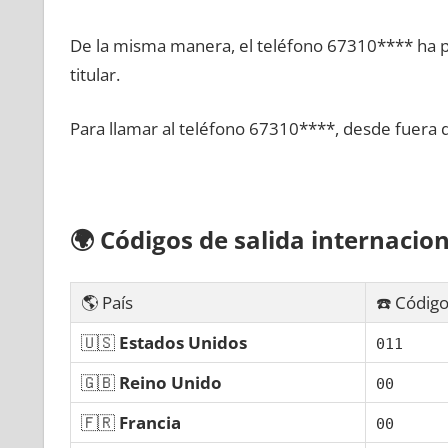
De la misma manera, el teléfono 67310**** ha po
titular.
Para llamar al teléfono 67310****, desde fuera 
🌍
Códigos dе salida internacion
🌎 País
☎️ Código
🇺🇸
Estados Unidos
011
🇬🇧
Reino Unido
00
🇫🇷
Francia
00