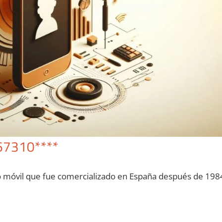
67310****
o móvil quе fue comercializado en España después dе 198