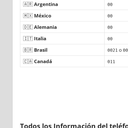
🇦🇷
Argentina
00
🇲🇽
México
00
🇩🇪
Alemania
00
🇮🇹
Italia
00
🇧🇷
Brasil
ο
0021
00
🇨🇦
Canadá
011
Todos los Información del telé