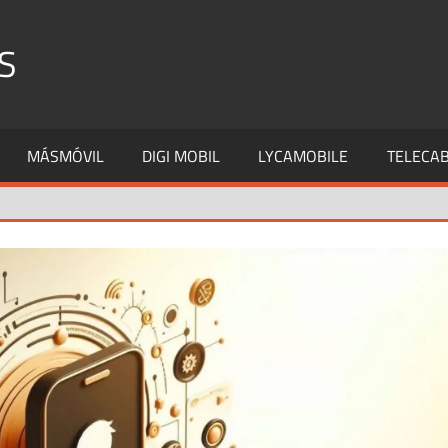
S
MÁSMÓVIL
DIGI MOBIL
LYCAMOBILE
TELECAB