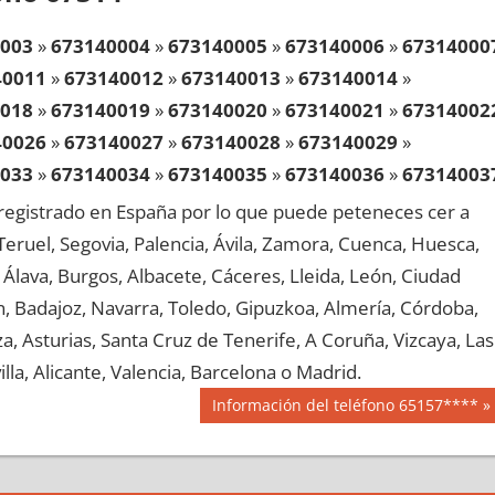
003
»
673140004
»
673140005
»
673140006
»
67314000
40011
»
673140012
»
673140013
»
673140014
»
018
»
673140019
»
673140020
»
673140021
»
67314002
40026
»
673140027
»
673140028
»
673140029
»
033
»
673140034
»
673140035
»
673140036
»
67314003
40041
»
673140042
»
673140043
»
673140044
»
egistrado en España por lo que puede peteneces cer a
048
»
673140049
»
673140050
»
673140051
»
67314005
, Teruel, Segovia, Palencia, Ávila, Zamora, Cuenca, Huesca,
40056
»
673140057
»
673140058
»
673140059
»
Álava, Burgos, Albacete, Cáceres, Lleida, León, Ciudad
063
»
673140064
»
673140065
»
673140066
»
67314006
aén, Badajoz, Navarra, Toledo, Gipuzkoa, Almería, Córdoba,
40071
»
673140072
»
673140073
»
673140074
»
, Asturias, Santa Cruz de Tenerife, A Coruña, Vizcaya, Las
078
»
673140079
»
673140080
»
673140081
»
67314008
lla, Alicante, Valencia, Barcelona o Madrid.
40086
»
673140087
»
673140088
»
673140089
»
Siguiente
Información del teléfono 65157****
093
»
673140094
»
673140095
»
673140096
»
67314009
entrada:
40101
»
673140102
»
673140103
»
673140104
»
108
»
673140109
»
673140110
»
673140111
»
67314011