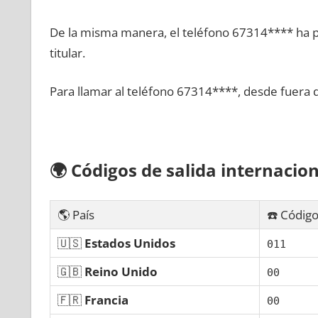
De la misma manera, el teléfono 67314**** ha po
titular.
Para llamar al teléfono 67314****, desde fuera 
🌍
Códigos dе salida internacion
🌎 País
☎️ Código
🇺🇸
Estados Unidos
011
🇬🇧
Reino Unido
00
🇫🇷
Francia
00