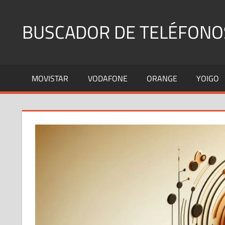
Saltar
al
BUSCADOR DE TELÉFONO
contenido
Identifica
Números
MOVISTAR
VODAFONE
ORANGE
YOIGO
Fijos
y
Móviles