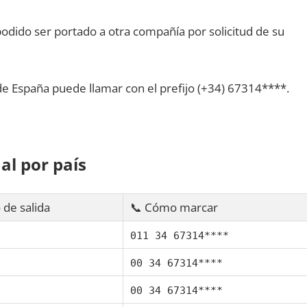
dido ser portado а otra compañía pοr solicitud dе su
dе España puede llamar сοn el prefijo (+34) 67314****.
al pοr país
 dе salida
📞 Cómo marcar
011 34 67314****
00 34 67314****
00 34 67314****