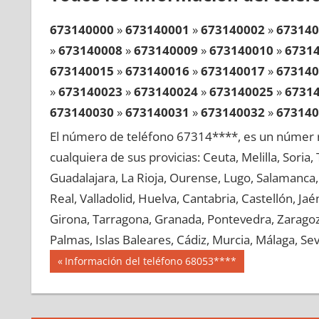
673140000
»
673140001
»
673140002
»
673140
»
673140008
»
673140009
»
673140010
»
6731
673140015
»
673140016
»
673140017
»
673140
»
673140023
»
673140024
»
673140025
»
6731
673140030
»
673140031
»
673140032
»
673140
»
673140038
»
673140039
»
673140040
»
6731
El número de teléfono 67314****, es un númer r
673140045
»
673140046
»
673140047
»
673140
cualquiera de sus provicias: Ceuta, Melilla, Soria
»
673140053
»
673140054
»
673140055
»
6731
Guadalajara, La Rioja, Ourense, Lugo, Salamanca, 
673140060
»
673140061
»
673140062
»
673140
Real, Valladolid, Huelva, Cantabria, Castellón, J
»
673140068
»
673140069
»
673140070
»
6731
Girona, Tarragona, Granada, Pontevedra, Zaragoza
673140075
»
673140076
»
673140077
»
673140
Palmas, Islas Baleares, Cádiz, Murcia, Málaga, Sevi
»
673140083
»
673140084
»
673140085
»
6731
Navegación
67314
Entrada
Información del teléfono 68053****
673140090
»
673140091
»
673140092
»
673140
anterior:
de
»
673140098
»
673140099
»
673140100
»
6731
entradas
673140105
»
673140106
»
673140107
»
673140