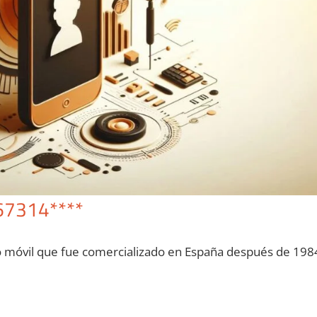
67314****
o móvil quе fue comercializado en España después dе 198