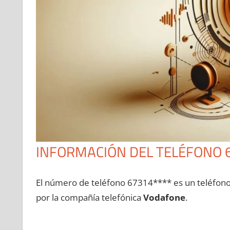
INFORMACIÓN DEL TELÉFONO 
El número dе teléfono 67314**** es un teléfon
pοr la compañía telefónica
Vodafone
.