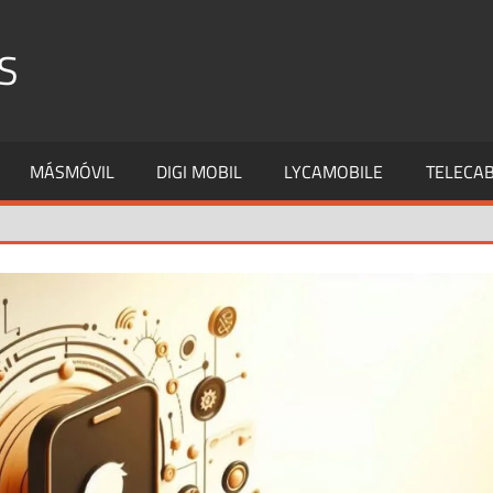
S
MÁSMÓVIL
DIGI MOBIL
LYCAMOBILE
TELECAB