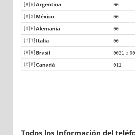
🇦🇷
Argentina
00
🇲🇽
México
00
🇩🇪
Alemania
00
🇮🇹
Italia
00
🇧🇷
Brasil
ο
0021
00
🇨🇦
Canadá
011
Todos los Información del telé