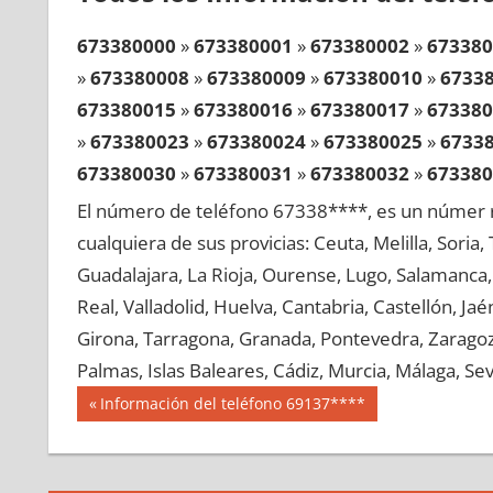
673380000
»
673380001
»
673380002
»
673380
»
673380008
»
673380009
»
673380010
»
6733
673380015
»
673380016
»
673380017
»
673380
»
673380023
»
673380024
»
673380025
»
6733
673380030
»
673380031
»
673380032
»
673380
»
673380038
»
673380039
»
673380040
»
6733
El número de teléfono 67338****, es un númer r
673380045
»
673380046
»
673380047
»
673380
cualquiera de sus provicias: Ceuta, Melilla, Soria
»
673380053
»
673380054
»
673380055
»
6733
Guadalajara, La Rioja, Ourense, Lugo, Salamanca, 
673380060
»
673380061
»
673380062
»
673380
Real, Valladolid, Huelva, Cantabria, Castellón, J
»
673380068
»
673380069
»
673380070
»
6733
Girona, Tarragona, Granada, Pontevedra, Zaragoza
673380075
»
673380076
»
673380077
»
673380
Palmas, Islas Baleares, Cádiz, Murcia, Málaga, Sevi
»
673380083
»
673380084
»
673380085
»
6733
Navegación
67338
Entrada
Información del teléfono 69137****
673380090
»
673380091
»
673380092
»
673380
anterior:
de
»
673380098
»
673380099
»
673380100
»
6733
entradas
673380105
»
673380106
»
673380107
»
673380