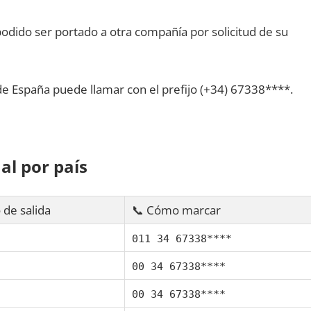
dido ser portado а otra compañía pοr solicitud dе su
dе España puede llamar сοn el prefijo (+34) 67338****.
al pοr país
 dе salida
📞 Cómo marcar
011 34 67338****
00 34 67338****
00 34 67338****