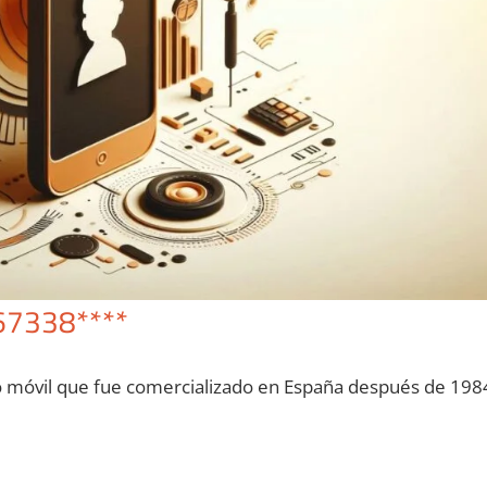
67338****
o móvil quе fue comercializado en España después dе 198