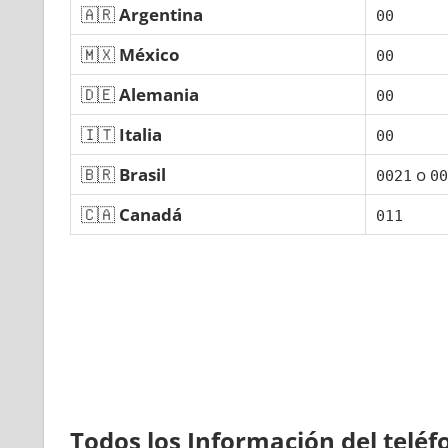
🇦🇷
Argentina
00
🇲🇽
México
00
🇩🇪
Alemania
00
🇮🇹
Italia
00
🇧🇷
Brasil
ο
0021
00
🇨🇦
Canadá
011
Todos los Información del telé