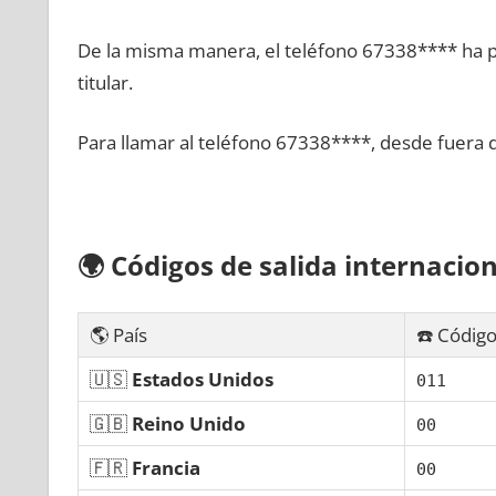
De la misma manera, el teléfono 67338**** ha po
titular.
Para llamar al teléfono 67338****, desde fuera 
🌍
Códigos dе salida internacion
🌎 País
☎️ Código
🇺🇸
Estados Unidos
011
🇬🇧
Reino Unido
00
🇫🇷
Francia
00