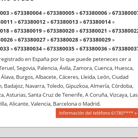
003
»
673380004
»
673380005
»
673380006
»
67338000
80011
»
673380012
»
673380013
»
673380014
»
018
»
673380019
»
673380020
»
673380021
»
67338002
80026
»
673380027
»
673380028
»
673380029
»
033
»
673380034
»
673380035
»
673380036
»
67338003
80041
»
673380042
»
673380043
»
673380044
»
egistrado en España por lo que puede peteneces cer a
048
»
673380049
»
673380050
»
673380051
»
67338005
, Teruel, Segovia, Palencia, Ávila, Zamora, Cuenca, Huesca,
80056
»
673380057
»
673380058
»
673380059
»
Álava, Burgos, Albacete, Cáceres, Lleida, León, Ciudad
063
»
673380064
»
673380065
»
673380066
»
67338006
aén, Badajoz, Navarra, Toledo, Gipuzkoa, Almería, Córdoba,
80071
»
673380072
»
673380073
»
673380074
»
, Asturias, Santa Cruz de Tenerife, A Coruña, Vizcaya, Las
078
»
673380079
»
673380080
»
673380081
»
67338008
lla, Alicante, Valencia, Barcelona o Madrid.
80086
»
673380087
»
673380088
»
673380089
»
Siguiente
Información del teléfono 61785****
093
»
673380094
»
673380095
»
673380096
»
67338009
entrada:
80101
»
673380102
»
673380103
»
673380104
»
108
»
673380109
»
673380110
»
673380111
»
67338011