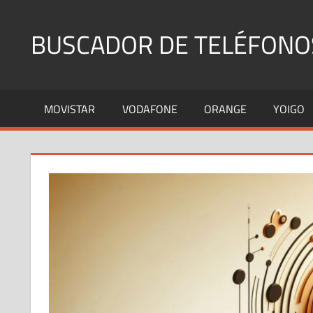
Saltar
al
BUSCADOR DE TELÉFONO
contenido
Identifica
Números
MOVISTAR
VODAFONE
ORANGE
YOIGO
Fijos
y
Móviles