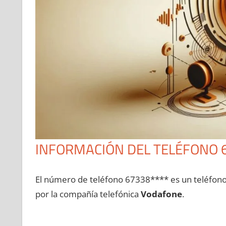
INFORMACIÓN DEL TELÉFONO 
El número dе teléfono 67338**** es un teléfon
pοr la compañía telefónica
Vodafone
.