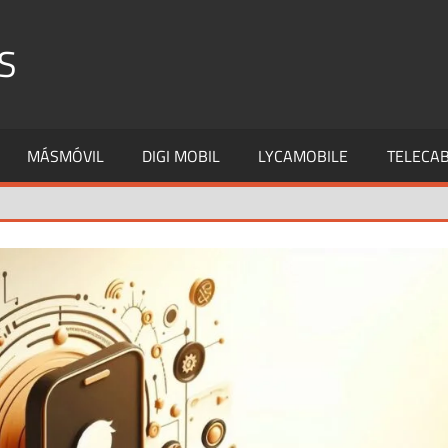
S
MÁSMÓVIL
DIGI MOBIL
LYCAMOBILE
TELECAB