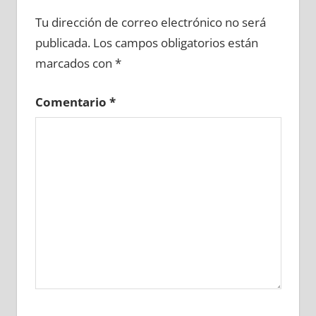
673530081
»
673530082
»
673530083
»
Tu dirección de correo electrónico no será
673530084
»
673530085
»
673530086
»
publicada.
Los campos obligatorios están
673530087
»
673530088
»
673530089
»
marcados con
*
673530090
»
673530091
»
673530092
»
673530093
»
673530094
»
673530095
»
Comentario
*
673530096
»
673530097
»
673530098
»
673530099
»
673530100
»
673530101
»
673530102
»
673530103
»
673530104
»
673530105
»
673530106
»
673530107
»
673530108
»
673530109
»
673530110
»
673530111
»
673530112
»
673530113
»
673530114
»
673530115
»
673530116
»
673530117
»
673530118
»
673530119
»
673530120
»
673530121
»
673530122
»
673530123
»
673530124
»
673530125
»
673530126
»
673530127
»
673530128
»