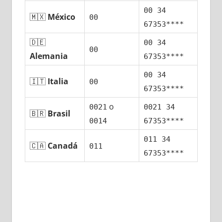
00 34
🇲🇽
México
00
67353****
🇩🇪
00 34
00
Alemania
67353****
00 34
🇮🇹
Italia
00
67353****
ο
0021
0021 34
🇧🇷
Brasil
0014
67353****
011 34
🇨🇦
Canadá
011
67353****