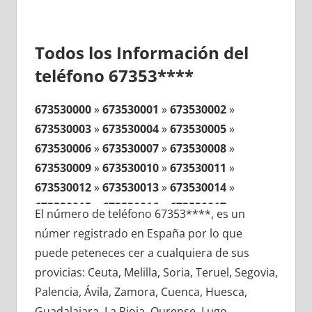
Todos los Información del
teléfono 67353****
673530000
»
673530001
»
673530002
»
673530003
»
673530004
»
673530005
»
673530006
»
673530007
»
673530008
»
673530009
»
673530010
»
673530011
»
673530012
»
673530013
»
673530014
»
673530015
»
673530016
»
673530017
»
El número de teléfono 67353****, es un
673530018
»
673530019
»
673530020
»
númer registrado en España por lo que
673530021
»
673530022
»
673530023
»
puede peteneces cer a cualquiera de sus
673530024
»
673530025
»
673530026
»
provicias: Ceuta, Melilla, Soria, Teruel, Segovia,
673530027
»
673530028
»
673530029
»
Palencia, Ávila, Zamora, Cuenca, Huesca,
673530030
»
673530031
»
673530032
»
Guadalajara, La Rioja, Ourense, Lugo,