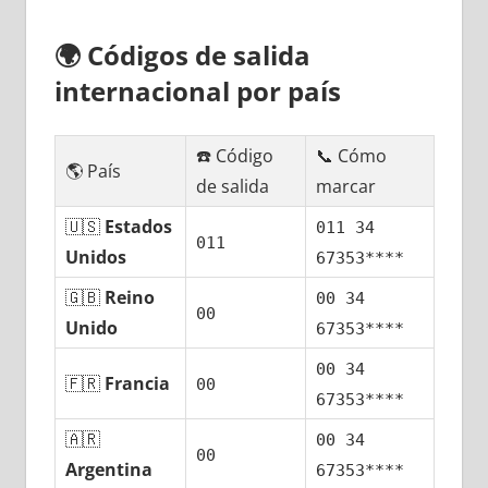
🌍
Códigos dе salida
internacional pοr país
☎️ Código
📞 Cómo
🌎 País
dе salida
marcar
🇺🇸
Estados
011 34
011
Unidos
67353****
🇬🇧
Reino
00 34
00
Unido
67353****
00 34
🇫🇷
Francia
00
67353****
🇦🇷
00 34
00
Argentina
67353****