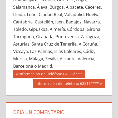
673530033
»
673530034
»
673530035
»
Salamanca, Álava, Burgos, Albacete, Cáceres,
673530036
»
673530037
»
673530038
»
Lleida, León, Ciudad Real, Valladolid, Huelva,
673530039
»
673530040
»
673530041
»
Cantabria, Castellón, Jaén, Badajoz, Navarra,
673530042
»
673530043
»
673530044
»
Toledo, Gipuzkoa, Almería, Córdoba, Girona,
673530045
»
673530046
»
673530047
»
Tarragona, Granada, Pontevedra, Zaragoza,
673530048
»
673530049
»
673530050
»
Asturias, Santa Cruz de Tenerife, A Coruña,
673530051
»
673530052
»
673530053
»
Vizcaya, Las Palmas, Islas Baleares, Cádiz,
673530054
»
673530055
»
673530056
»
Murcia, Málaga, Sevilla, Alicante, Valencia,
673530057
»
673530058
»
673530059
»
Barcelona o Madrid.
673530060
»
673530061
»
673530062
»
Navegación
67353
Entrada
Información del teléfono 64555****
673530063
»
673530064
»
673530065
»
anterior:
de
Siguiente
Información del teléfono 62516****
673530066
»
673530067
»
673530068
»
entrada:
entradas
673530069
»
673530070
»
673530071
»
673530072
»
673530073
»
673530074
»
673530075
»
673530076
»
673530077
»
DEJA UN COMENTARIO
673530078
»
673530079
»
673530080
»