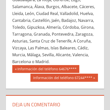
673830033
»
673830034
»
673830035
»
Salamanca, Álava, Burgos, Albacete, Cáceres,
673830036
»
673830037
»
673830038
»
Lleida, León, Ciudad Real, Valladolid, Huelva,
673830039
»
673830040
»
673830041
»
Cantabria, Castellón, Jaén, Badajoz, Navarra,
673830042
»
673830043
»
673830044
»
Toledo, Gipuzkoa, Almería, Córdoba, Girona,
673830045
»
673830046
»
673830047
»
Tarragona, Granada, Pontevedra, Zaragoza,
673830048
»
673830049
»
673830050
»
Asturias, Santa Cruz de Tenerife, A Coruña,
673830051
»
673830052
»
673830053
»
Vizcaya, Las Palmas, Islas Baleares, Cádiz,
673830054
»
673830055
»
673830056
»
Murcia, Málaga, Sevilla, Alicante, Valencia,
673830057
»
673830058
»
673830059
»
Barcelona o Madrid.
673830060
»
673830061
»
673830062
»
Navegación
67383
Entrada
Información del teléfono 64676****
673830063
»
673830064
»
673830065
»
anterior:
de
Siguiente
Información del teléfono 67244****
673830066
»
673830067
»
673830068
»
entrada:
entradas
673830069
»
673830070
»
673830071
»
673830072
»
673830073
»
673830074
»
673830075
»
673830076
»
673830077
»
DEJA UN COMENTARIO
673830078
»
673830079
»
673830080
»