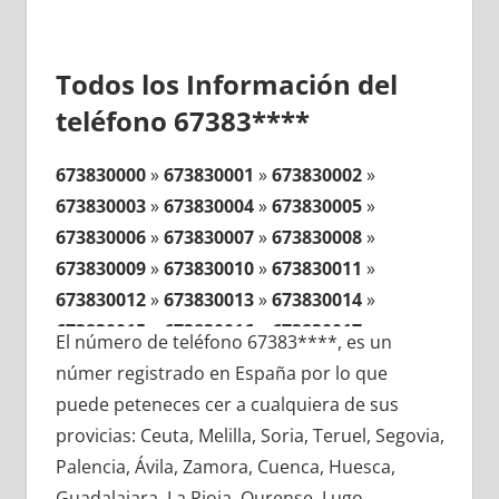
Todos los Información del
teléfono 67383****
673830000
»
673830001
»
673830002
»
673830003
»
673830004
»
673830005
»
673830006
»
673830007
»
673830008
»
673830009
»
673830010
»
673830011
»
673830012
»
673830013
»
673830014
»
673830015
»
673830016
»
673830017
»
El número de teléfono 67383****, es un
673830018
»
673830019
»
673830020
»
númer registrado en España por lo que
673830021
»
673830022
»
673830023
»
puede peteneces cer a cualquiera de sus
673830024
»
673830025
»
673830026
»
provicias: Ceuta, Melilla, Soria, Teruel, Segovia,
673830027
»
673830028
»
673830029
»
Palencia, Ávila, Zamora, Cuenca, Huesca,
673830030
»
673830031
»
673830032
»
Guadalajara, La Rioja, Ourense, Lugo,