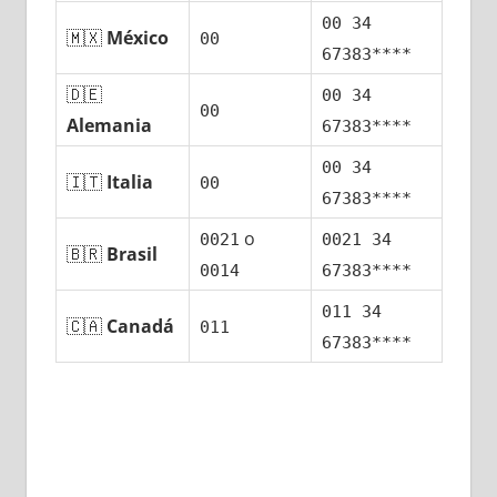
00 34
🇲🇽
México
00
67383****
🇩🇪
00 34
00
Alemania
67383****
00 34
🇮🇹
Italia
00
67383****
ο
0021
0021 34
🇧🇷
Brasil
0014
67383****
011 34
🇨🇦
Canadá
011
67383****