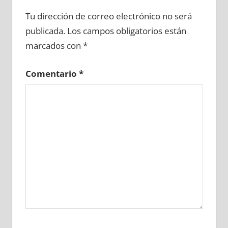
673830081
»
673830082
»
673830083
»
Tu dirección de correo electrónico no será
673830084
»
673830085
»
673830086
»
publicada.
Los campos obligatorios están
673830087
»
673830088
»
673830089
»
marcados con
*
673830090
»
673830091
»
673830092
»
673830093
»
673830094
»
673830095
»
Comentario
*
673830096
»
673830097
»
673830098
»
673830099
»
673830100
»
673830101
»
673830102
»
673830103
»
673830104
»
673830105
»
673830106
»
673830107
»
673830108
»
673830109
»
673830110
»
673830111
»
673830112
»
673830113
»
673830114
»
673830115
»
673830116
»
673830117
»
673830118
»
673830119
»
673830120
»
673830121
»
673830122
»
673830123
»
673830124
»
673830125
»
673830126
»
673830127
»
673830128
»