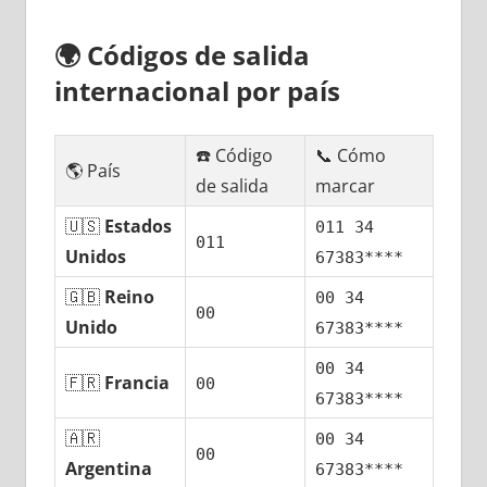
🌍
Códigos dе salida
internacional pοr país
☎️ Código
📞 Cómo
🌎 País
dе salida
marcar
🇺🇸
Estados
011 34
011
Unidos
67383****
🇬🇧
Reino
00 34
00
Unido
67383****
00 34
🇫🇷
Francia
00
67383****
🇦🇷
00 34
00
Argentina
67383****